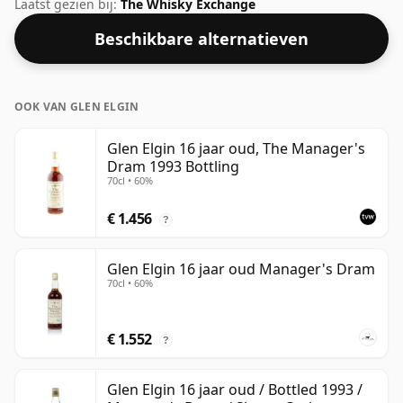
afwijkende sterkte van 50%.
Laatst gezien bij:
The Whisky Exchange
Beschikbare alternatieven
OOK VAN GLEN ELGIN
Glen Elgin 16 jaar oud, The Manager's
Dram 1993 Bottling
70cl • 60%
€ 1.456
?
Glen Elgin 16 jaar oud Manager's Dram
70cl • 60%
€ 1.552
?
Glen Elgin 16 jaar oud / Bottled 1993 /