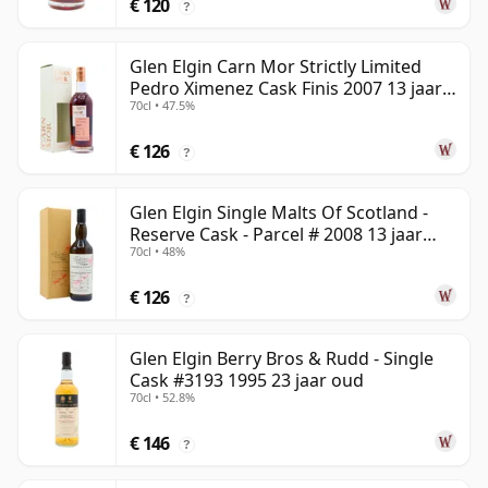
€ 120
?
Glen Elgin Carn Mor Strictly Limited
Pedro Ximenez Cask Finis 2007 13 jaar
70cl • 47.5%
oud
€ 126
?
Glen Elgin Single Malts Of Scotland -
Reserve Cask - Parcel # 2008 13 jaar
70cl • 48%
oud
€ 126
?
Glen Elgin Berry Bros & Rudd - Single
Cask #3193 1995 23 jaar oud
70cl • 52.8%
€ 146
?