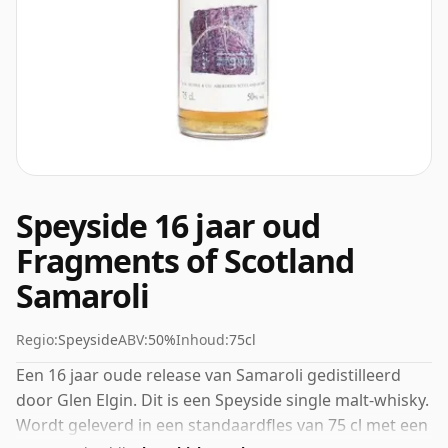
Speyside 16 jaar oud
Fragments of Scotland
Samaroli
Regio:
Speyside
ABV:
50%
Inhoud:
75cl
Een 16 jaar oude release van Samaroli gedistilleerd
door Glen Elgin. Dit is een Speyside single malt-whisky.
Wordt geleverd in een standaardfles van 75 cl met een