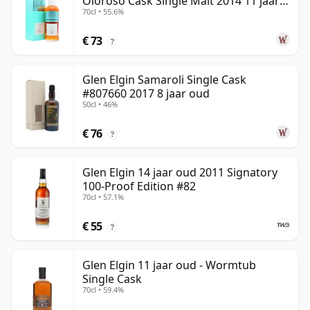
Oloroso Cask Single Malt 2014 11 jaar
70cl • 55.6%
oud
€ 73
?
Glen Elgin Samaroli Single Cask
#807660 2017 8 jaar oud
50cl • 46%
€ 76
?
Glen Elgin 14 jaar oud 2011 Signatory
100-Proof Edition #82
70cl • 57.1%
€ 55
?
Glen Elgin 11 jaar oud - Wormtub
Single Cask
70cl • 59.4%