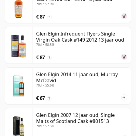
70cl • 57.9%
€ 87
?
Glen Elgin Infrequent Flyers Single
Virgin Oak Cask #149 2012 13 jaar oud
70cl • 58.5%
€ 87
?
Glen Elgin 2014 11 jaar oud, Murray
McDavid
70cl • 55.6%
€ 67
?
Glen Elgin 2007 12 jaar oud, Single
Malts of Scotland Cask #801513
70cl • 57.5%