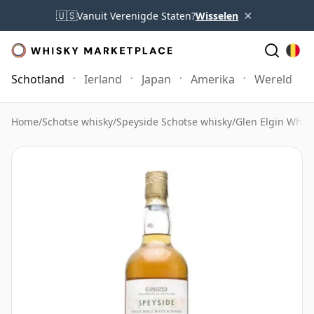
×
🇺🇸
Vanuit Verenigde Staten?
Wisselen
Schotland
Ierland
Japan
Amerika
Wereld
Home
/
Schotse whisky
/
Speyside Schotse whisky
/
Glen Elgin Whis