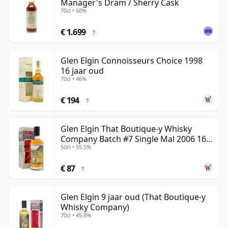
Manager's Dram / Sherry Cask
70cl • 60%
€ 1.699
?
Glen Elgin Connoisseurs Choice 1998
16 jaar oud
70cl • 46%
€ 194
?
Glen Elgin That Boutique-y Whisky
Company Batch #7 Single Mal 2006 16
50cl • 55.5%
jaar oud
€ 87
?
Glen Elgin 9 jaar oud (That Boutique-y
Whisky Company)
70cl • 45.8%