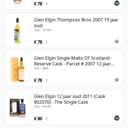
€ 78
?
Glen Elgin Thompson Bros 2007 19 jaar
oud
70cl • 53.6%
€ 78
?
Glen Elgin Single Malts Of Scotland -
Reserve Cask - Parcel # 2007 12 jaar
70cl • 48%
oud
€ 78
?
Glen Elgin 12 jaar oud 2011 (Cask
802070) - The Single Cask
70cl • 49.4%
€ 80
?