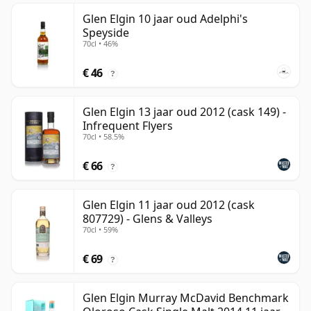
Glen Elgin 10 jaar oud Adelphi's
Speyside
70cl • 46%
€ 46
?
Glen Elgin 13 jaar oud 2012 (cask 149) -
Infrequent Flyers
70cl • 58.5%
€ 66
?
Glen Elgin 11 jaar oud 2012 (cask
807729) - Glens & Valleys
70cl • 59%
€ 69
?
Glen Elgin Murray McDavid Benchmark