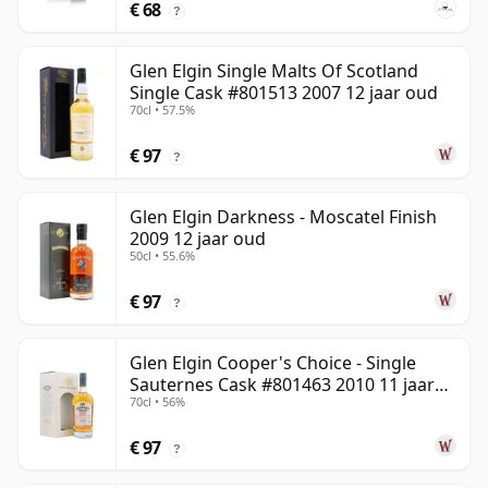
€ 68
?
Glen Elgin Single Malts Of Scotland
Single Cask #801513 2007 12 jaar oud
70cl • 57.5%
€ 97
?
Glen Elgin Darkness - Moscatel Finish
2009 12 jaar oud
50cl • 55.6%
€ 97
?
Glen Elgin Cooper's Choice - Single
Sauternes Cask #801463 2010 11 jaar
70cl • 56%
oud
€ 97
?