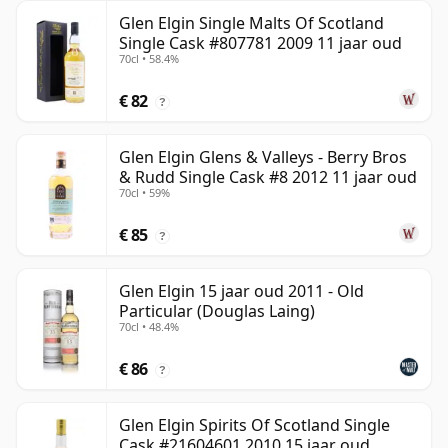
Glen Elgin Single Malts Of Scotland
Single Cask #807781 2009 11 jaar oud
70cl • 58.4%
€ 82
?
Glen Elgin Glens & Valleys - Berry Bros
& Rudd Single Cask #8 2012 11 jaar oud
70cl • 59%
€ 85
?
Glen Elgin 15 jaar oud 2011 - Old
Particular (Douglas Laing)
70cl • 48.4%
€ 86
?
Glen Elgin Spirits Of Scotland Single
Cask #21604601 2010 15 jaar oud