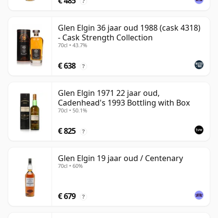
€ 485
?
Glen Elgin 36 jaar oud 1988 (cask 4318)
- Cask Strength Collection
70cl • 43.7%
€ 638
?
Glen Elgin 1971 22 jaar oud,
Cadenhead's 1993 Bottling with Box
70cl • 50.1%
€ 825
?
Glen Elgin 19 jaar oud / Centenary
70cl • 60%
€ 679
?