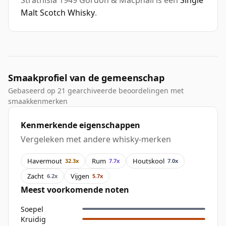
Strathisla 1949 Gordon & Macphail is een
Single
Malt Scotch Whisky
.
Smaakprofiel van de gemeenschap
Gebaseerd op 21 gearchiveerde beoordelingen met
smaakkenmerken
Kenmerkende eigenschappen
Vergeleken met andere whisky-merken
Havermout
Rum
Houtskool
32.3x
7.7x
7.0x
Zacht
Vijgen
6.2x
5.7x
Meest voorkomende noten
Soepel
Kruidig