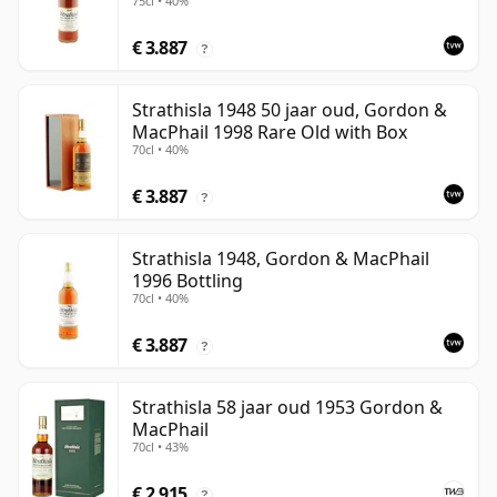
75cl • 40%
€ 3.887
?
Strathisla 1948 50 jaar oud, Gordon &
MacPhail 1998 Rare Old with Box
70cl • 40%
€ 3.887
?
Strathisla 1948, Gordon & MacPhail
1996 Bottling
70cl • 40%
€ 3.887
?
Strathisla 58 jaar oud 1953 Gordon &
MacPhail
70cl • 43%
€ 2.915
?