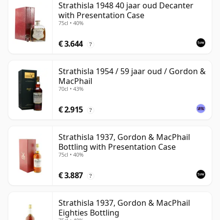
Strathisla 1948 40 jaar oud Decanter
with Presentation Case
75cl • 40%
€ 3.644
?
Strathisla 1954 / 59 jaar oud / Gordon &
MacPhail
70cl • 43%
€ 2.915
?
Strathisla 1937, Gordon & MacPhail
Bottling with Presentation Case
75cl • 40%
€ 3.887
?
Strathisla 1937, Gordon & MacPhail
Eighties Bottling