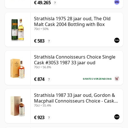
€ 49.265
?
Strathisla 1975 28 jaar oud, The Old
Malt Cask 2004 Bottling with Box
70cl • 50%
€ 583
?
Strathisla Connoisseurs Choice Single
Cask #3053 1987 33 jaar oud
70cl • 56.8%
€ 874
GRATIS VERZENDING
?
Strathisla 1987 33 jaar oud, Gordon &
Macphail Connoisseurs Choice - Cask
70cl • 55.4%
3052
€ 923
?