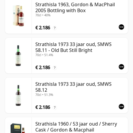
Strathisla 1963, Gordon & MacPhail
2005 Bottling with Box
70cl • 40%
€ 2.186
?
Strathisla 1973 33 jaar oud, SMWS
58.11 - Old But Still Bright
70cl • 51.4%
€ 2.186
?
Strathisla 1973 33 jaar oud, SMWS
58.12
70cl • 51.3%
€ 2.186
?
Strathisla 1960 / 53 jaar oud / Sherry
Cask / Gordon & Macphail