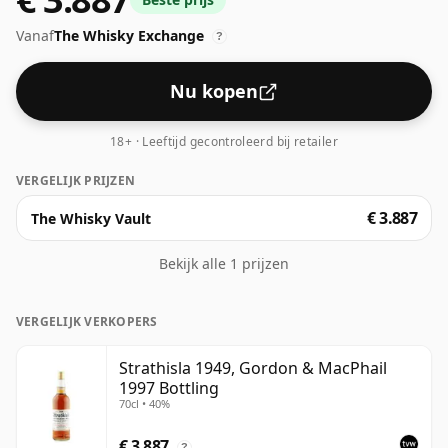
sterkte van 40% ABV en wordt geleverd in een fles van
Vanaf
The Whisky Exchange
70cl.
?
Nu kopen
18+ · Leeftijd gecontroleerd bij retailer
VERGELIJK PRIJZEN
€ 3.887
The Whisky Vault
Bekijk alle 1 prijzen
VERGELIJK VERKOPERS
Strathisla 1949, Gordon & MacPhail
1997 Bottling
70cl • 40%
€ 3.887
?