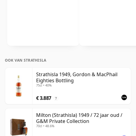
OOK VAN STRATHISLA
Strathisla 1949, Gordon & MacPhail
Eighties Bottling
75cl • 40%
€ 3.887
?
Milton (Strathisla) 1949 / 72 jaar oud /
G&M Private Collection
70cl • 48.6%