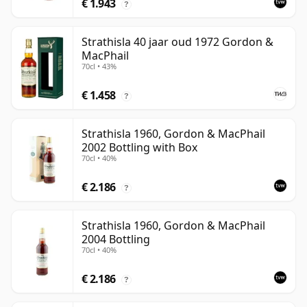
€ 1.943
?
Strathisla 40 jaar oud 1972 Gordon &
MacPhail
70cl • 43%
€ 1.458
?
Strathisla 1960, Gordon & MacPhail
2002 Bottling with Box
70cl • 40%
€ 2.186
?
Strathisla 1960, Gordon & MacPhail
2004 Bottling
70cl • 40%
€ 2.186
?