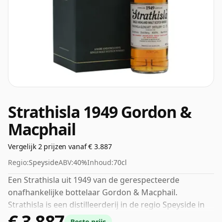
Strathisla 1949 Gordon &
Macphail
Vergelijk 2 prijzen vanaf € 3.887
Regio:
Speyside
ABV:
40%
Inhoud:
70cl
Een Strathisla uit 1949 van de gerespecteerde
onafhankelijke bottelaar Gordon & Macphail.
Strathisla is een distilleerderij in de regio Speyside in
€ 3.887
Schotland. Deze whisky is gebotteld op de standaard
Beste prijs