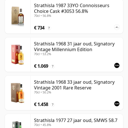
Strathisla 1987 33YO Connoisseurs
Choice Cask #3053 56.8%
70cl • 56.8%
€ 734
?
Strathisla 1968 31 jaar oud, Signatory
Vintage Millennium Edition
70cl • 53.2%
€ 1.069
?
Strathisla 1968 33 jaar oud, Signatory
Vintage 2001 Rare Reserve
70cl • 50.2%
€ 1.458
?
Strathisla 1977 27 jaar oud, SMWS 58.7
70cl • 45.8%