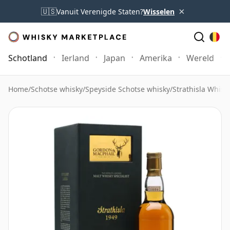
×
🇺🇸
Vanuit Verenigde Staten?
Wisselen
Schotland
Ierland
Japan
Amerika
Wereld
Home
/
Schotse whisky
/
Speyside Schotse whisky
/
Strathisla Whisk