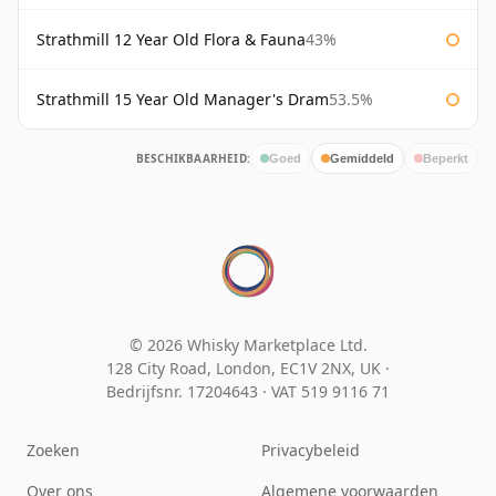
Strathmill 12 Year Old Flora & Fauna
43%
Strathmill 15 Year Old Manager's Dram
53.5%
BESCHIKBAARHEID:
Goed
Gemiddeld
Beperkt
© 2026 Whisky Marketplace Ltd.
128 City Road, London, EC1V 2NX, UK ·
Bedrijfsnr. 17204643
·
VAT 519 9116 71
Zoeken
Privacybeleid
Over ons
Algemene voorwaarden