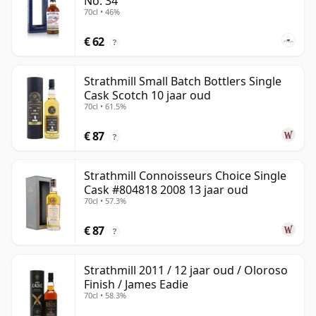
No. 34
70cl • 46%
€ 62
?
Strathmill Small Batch Bottlers Single
Cask Scotch 10 jaar oud
70cl • 61.5%
€ 87
?
Strathmill Connoisseurs Choice Single
Cask #804818 2008 13 jaar oud
70cl • 57.3%
€ 87
?
Strathmill 2011 / 12 jaar oud / Oloroso
Finish / James Eadie
70cl • 58.3%