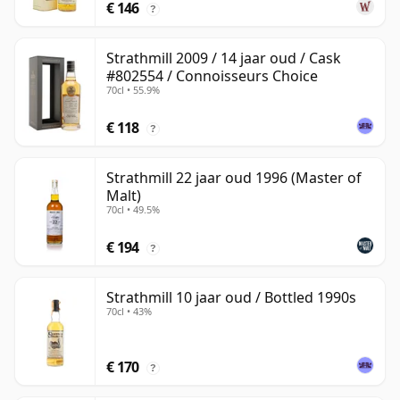
€ 146
?
Strathmill 2009 / 14 jaar oud / Cask
#802554 / Connoisseurs Choice
70cl • 55.9%
€ 118
?
Strathmill 22 jaar oud 1996 (Master of
Malt)
70cl • 49.5%
€ 194
?
Strathmill 10 jaar oud / Bottled 1990s
70cl • 43%
€ 170
?