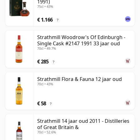
1991)
75cl • 43%
€ 1.166
?
Strathmill Woodrow's Of Edinburgh -
Single Cask #2147 1991 33 jaar oud
70cl • 49.7%
€ 285
?
Strathmill Flora & Fauna 12 jaar oud
70cl • 43%
€ 58
?
Strathmill 14 jaar oud 2011 - Distilleries
of Great Britain &
70cl • 52.6%