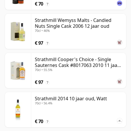
€ 70
?
Strathmill Wemyss Malts - Candied
Nuts Single Cask 2006 12 jaar oud
70cl • 46%
€ 97
?
Strathmill Cooper's Choice - Single
Sauternes Cask #8017063 2010 11 jaar
70cl • 55.5%
oud
€ 97
?
Strathmill 2014 10 jaar oud, Watt
70cl • 56.4%
€ 70
?