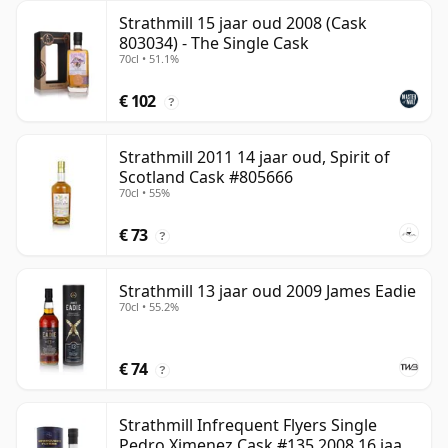
Strathmill 15 jaar oud 2008 (Cask
803034) - The Single Cask
70cl • 51.1%
€ 102
?
Strathmill 2011 14 jaar oud, Spirit of
Scotland Cask #805666
70cl • 55%
€ 73
?
Strathmill 13 jaar oud 2009 James Eadie
70cl • 55.2%
€ 74
?
Strathmill Infrequent Flyers Single
Pedro Ximenez Cask #135 2008 16 jaar