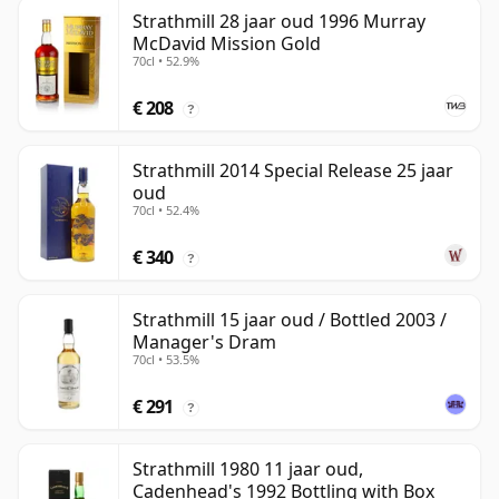
Strathmill 28 jaar oud 1996 Murray
McDavid Mission Gold
70cl • 52.9%
€ 208
?
Strathmill 2014 Special Release 25 jaar
oud
70cl • 52.4%
€ 340
?
Strathmill 15 jaar oud / Bottled 2003 /
Manager's Dram
70cl • 53.5%
€ 291
?
Strathmill 1980 11 jaar oud,
Cadenhead's 1992 Bottling with Box