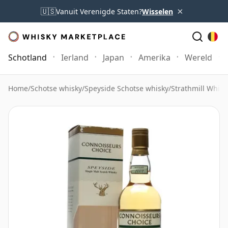
×
🇺🇸
Vanuit Verenigde Staten?
Wisselen
Schotland
Ierland
Japan
Amerika
Wereld
Home
/
Schotse whisky
/
Speyside Schotse whisky
/
Strathmill Whisk