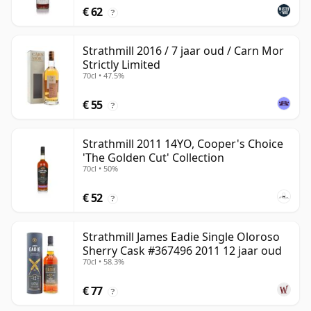
€ 62
?
Strathmill 2016 / 7 jaar oud / Carn Mor
Strictly Limited
70cl • 47.5%
€ 55
?
Strathmill 2011 14YO, Cooper's Choice
'The Golden Cut' Collection
70cl • 50%
€ 52
?
Strathmill James Eadie Single Oloroso
Sherry Cask #367496 2011 12 jaar oud
70cl • 58.3%
€ 77
?