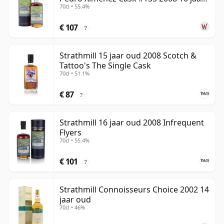
70cl • 55.4%
oud
€ 107
?
Strathmill 15 jaar oud 2008 Scotch &
Tattoo's The Single Cask
70cl • 51.1%
€ 87
?
Strathmill 16 jaar oud 2008 Infrequent
Flyers
70cl • 55.4%
€ 101
?
Strathmill Connoisseurs Choice 2002 14
jaar oud
70cl • 46%