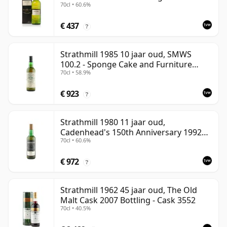
70cl • 60.6%
€ 437
?
Strathmill 1985 10 jaar oud, SMWS
100.2 - Sponge Cake and Furniture
70cl • 58.9%
Polish
€ 923
?
Strathmill 1980 11 jaar oud,
Cadenhead's 150th Anniversary 1992
70cl • 60.6%
Bottling
€ 972
?
Strathmill 1962 45 jaar oud, The Old
Malt Cask 2007 Bottling - Cask 3552
70cl • 40.5%