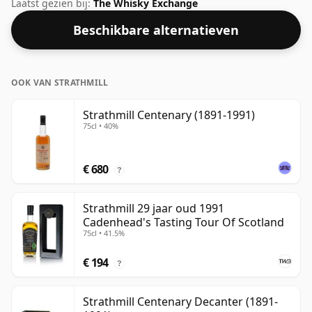
whiskybedrijf Gordon & Macphail. Wordt geleverd in
Laatst gezien bij:
The Whisky Exchange
een gewone fles van 70 cl en wordt gebotteld op een
Beschikbare alternatieven
gezond alcoholpercentage van 43%.
OOK VAN STRATHMILL
Strathmill Centenary (1891-1991)
75cl • 40%
€ 680
?
Strathmill 29 jaar oud 1991
Cadenhead's Tasting Tour Of Scotland
75cl • 41.5%
€ 194
?
Strathmill Centenary Decanter (1891-