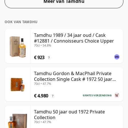
Meer van Tamdhu
veel consumenten er tegenwoordig op aandringen dat
producenten dichter bij de 43% of 46% bottelen, zijn er
nog steeds enkele fijne whisky's met een lagere
OOK VAN TAMDHU
sterkte.
Tamdhu 1989 / 34 jaar oud / Cask
#12881 / Connoisseurs Choice Upper
70cl • 54.8%
€ 923
?
Tamdhu Gordon & MacPhail Private
Collection Single Cask # 1972 50 jaar
70cl • 47.7%
oud
€ 4.980
GRATIS VERZENDING
?
Tamdhu 50 jaar oud 1972 Private
Collection
70cl • 47.7%