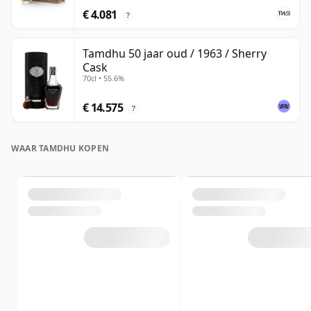
€ 4.081
?
Tamdhu 50 jaar oud / 1963 / Sherry
Cask
70cl • 55.6%
€ 14.575
?
WAAR TAMDHU KOPEN