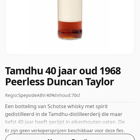
Tamdhu 40 jaar oud 1968
Peerless Duncan Taylor
Regio:
Speyside
ABV:
40%
Inhoud:
70cl
Een botteling van Schotse whisky met spirit
gedistilleerd in de Tamdhu-distilleerderij die maar
liefst 40 jaar heeft gerijpt in eikenhouten vaten. De
bottelsterkte van deze whisky is 40%, wat aan de
Er zijn geen verkopersprijzen beschikbaar voor deze fles.
onderkant van de schaal voor whisky's ligt. Hoewel