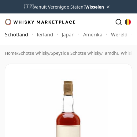
×
🇺🇸
Vanuit Verenigde Staten?
Wisselen
Schotland
Ierland
Japan
Amerika
Wereld
Home
/
Schotse whisky
/
Speyside Schotse whisky
/
Tamdhu Whisky
/