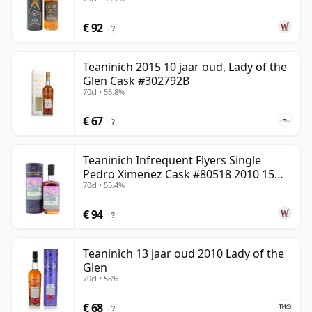
€ 92
?
Teaninich 2015 10 jaar oud, Lady of the
Glen Cask #302792B
70cl • 56.8%
€ 67
?
Teaninich Infrequent Flyers Single
Pedro Ximenez Cask #80518 2010 15
70cl • 55.4%
jaar oud
€ 94
?
Teaninich 13 jaar oud 2010 Lady of the
Glen
70cl • 58%
€ 68
?