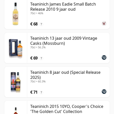
Teaninich James Eadie Small Batch
Release 2010 9 jaar oud
70cl • 46%
€ 68
?
Teaninich 13 jaar oud 2009 Vintage
Casks (Mossburn)
70cl • 56.2%
€ 69
?
Teaninich 8 jaar oud (Special Release
2025)
70cl • 60.3%
€ 71
?
Teaninich 2015 10YO, Cooper's Choice
'The Golden Cut' Collection