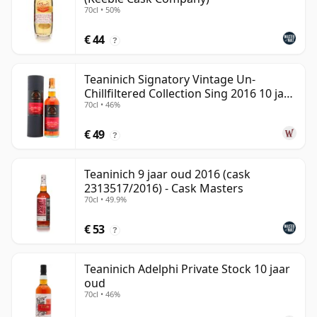
70cl • 50%
€ 44
?
Teaninich Signatory Vintage Un-
Chillfiltered Collection Sing 2016 10 jaar
70cl • 46%
oud
€ 49
?
Teaninich 9 jaar oud 2016 (cask
2313517/2016) - Cask Masters
70cl • 49.9%
€ 53
?
Teaninich Adelphi Private Stock 10 jaar
oud
70cl • 46%