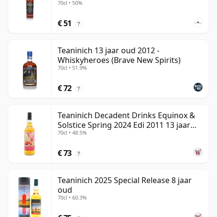
70cl • 50%
€ 51
?
Teaninich 13 jaar oud 2012 -
Whiskyheroes (Brave New Spirits)
70cl • 51.9%
€ 72
?
Teaninich Decadent Drinks Equinox &
Solstice Spring 2024 Edi 2011 13 jaar
70cl • 48.5%
oud
€ 73
?
Teaninich 2025 Special Release 8 jaar
oud
70cl • 60.3%