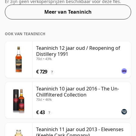
distilleerderij. Gebotteld op de steeds populairder
Er zijn geen verkopersprijzen beschikbaar voor deze fles.
wordende sterkte van 46%, wat een respectabel
Meer van Teaninich
alcoholpercentage is.
OOK VAN TEANINICH
Teaninich 12 jaar oud / Reopening of
Distillery 1991
70cl • 43%
€ 729
?
Teaninich 10 jaar oud 2016 - The Un-
Chillfiltered Collection
70cl • 46%
€ 43
?
Teaninich 11 jaar oud 2013 - Elevenses
(Keeble Cask Company)