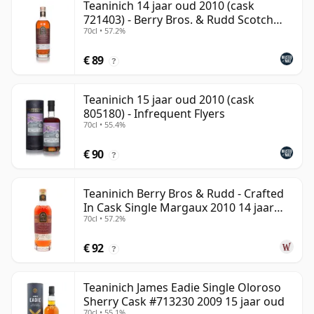
Teaninich 14 jaar oud 2010 (cask
721403) - Berry Bros. & Rudd Scotch
70cl • 57.2%
Whisky
€ 89
?
Teaninich 15 jaar oud 2010 (cask
805180) - Infrequent Flyers
70cl • 55.4%
€ 90
?
Teaninich Berry Bros & Rudd - Crafted
In Cask Single Margaux 2010 14 jaar
70cl • 57.2%
oud
€ 92
?
Teaninich James Eadie Single Oloroso
Sherry Cask #713230 2009 15 jaar oud
70cl • 55.1%