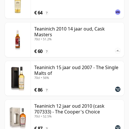
€ 64
?
Teaninich 2010 14 jaar oud, Cask
Masters
70cl • 51.2%
€ 60
?
Teaninich 15 jaar oud 2007 - The Single
Malts of
70cl • 56%
€ 86
?
Teaninich 12 jaar oud 2010 (cask
707333) - The Cooper's Choice
70cl • 52.5%
€ 87
?