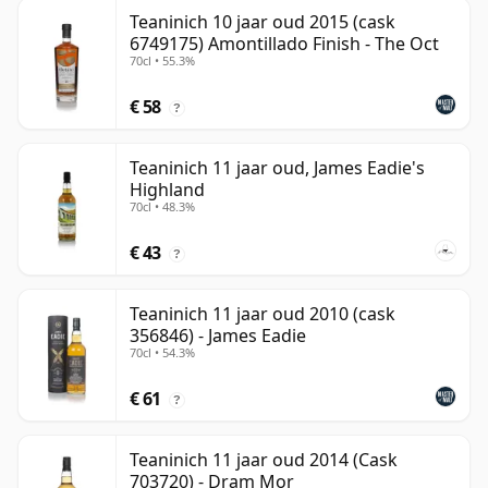
Teaninich 10 jaar oud 2015 (cask
6749175) Amontillado Finish - The Oct
70cl • 55.3%
€ 58
?
Teaninich 11 jaar oud, James Eadie's
Highland
70cl • 48.3%
€ 43
?
Teaninich 11 jaar oud 2010 (cask
356846) - James Eadie
70cl • 54.3%
€ 61
?
Teaninich 11 jaar oud 2014 (Cask
703720) - Dram Mor