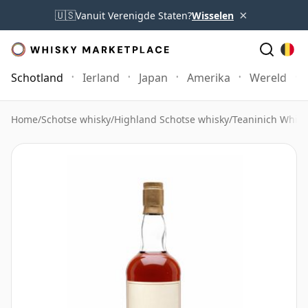
×
🇺🇸
Vanuit Verenigde Staten?
Wisselen
Schotland
Ierland
Japan
Amerika
Wereld
Home
/
Schotse whisky
/
Highland Schotse whisky
/
Teaninich Whisk