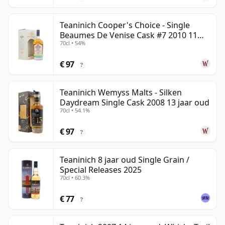
Teaninich Cooper's Choice - Single
Beaumes De Venise Cask #7 2010 11
70cl • 54%
jaar oud
€ 97
?
Teaninich Wemyss Malts - Silken
Daydream Single Cask 2008 13 jaar oud
70cl • 54.1%
€ 97
?
Teaninich 8 jaar oud Single Grain /
Special Releases 2025
70cl • 60.3%
€ 77
?