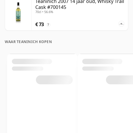
Teaninich 2007 14 jaar oud, Whisky Trail
Cask #700145
70cl • 56.6%
€ 73
?
WAAR TEANINICH KOPEN