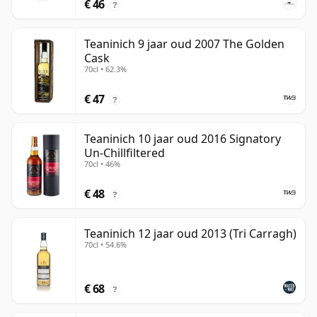
€ 46
?
Teaninich 9 jaar oud 2007 The Golden
Cask
70cl • 62.3%
€ 47
?
Teaninich 10 jaar oud 2016 Signatory
Un-Chillfiltered
70cl • 46%
€ 48
?
Teaninich 12 jaar oud 2013 (Tri Carragh)
70cl • 54.6%
€ 68
?