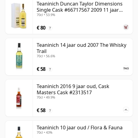
Teaninich Duncan Taylor Dimensions
Single Cask #66717567 2009 11 jaar
70cl • 53.9%
oud
€ 80
?
Teaninich 14 jaar oud 2007 The Whisky
Trail
70cl • 56.6%
€ 58
?
Teaninich 2016 9 jaar oud, Cask
Masters Cask #2313517
70cl • 49.9%
€ 58
?
Teaninich 10 jaar oud / Flora & Fauna
70cl • 43%