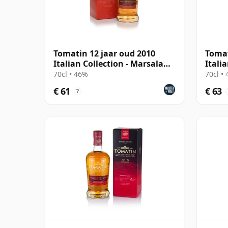
Tomatin 12 jaar oud 2010
Tomat
Italian Collection - Marsala
Itali
Cask
Cask
70cl • 46%
70cl •
€ 61
€ 63
?