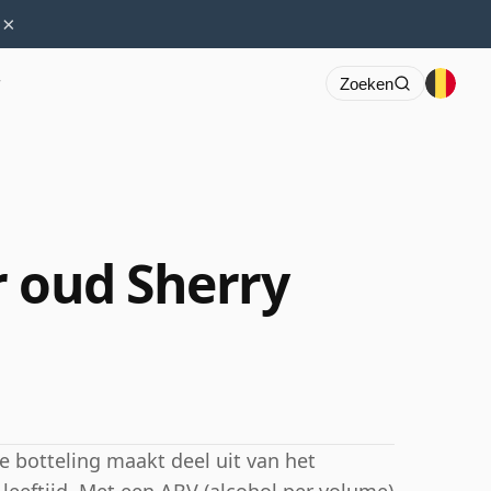
×
r
Zoeken
r oud Sherry
 botteling maakt deel uit van het