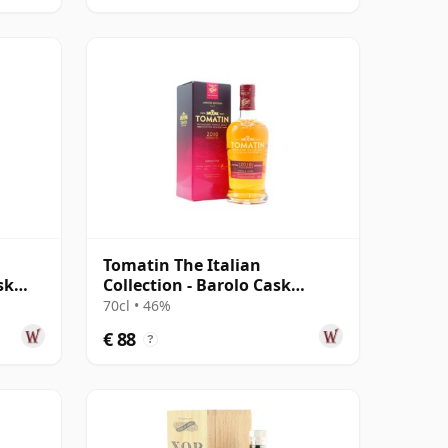
Tomatin The Italian
sk
Collection - Barolo Cask
Highland Sing 12 jaar oud
70cl • 46%
€ 88
?