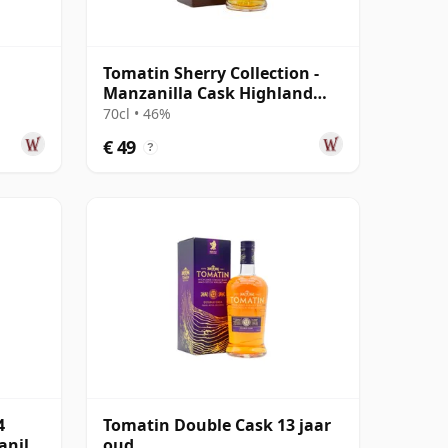
Tomatin Sherry Collection -
Manzanilla Cask Highland
Singl 2014 10 jaar oud
70cl • 46%
€ 49
?
4
Tomatin Double Cask 13 jaar
anilla
oud