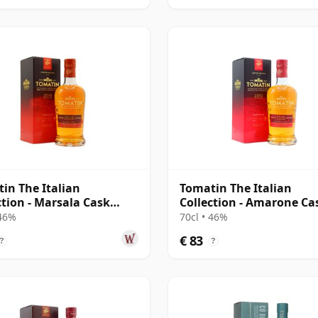
in The Italian
Tomatin The Italian
ction - Marsala Cask
Collection - Amarone Ca
and Sin 12 jaar oud
Highland Si 12 jaar oud
 46%
70cl • 46%
€ 83
?
?