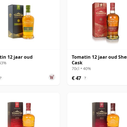
in 12 jaar oud
Tomatin 12 jaar oud She
Cask
 43%
70cl • 40%
€ 47
?
?