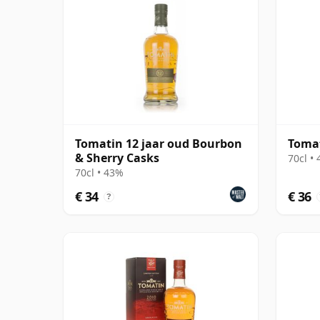
Tomatin 12 jaar oud Bourbon
Tomat
& Sherry Casks
70cl •
70cl • 43%
€ 34
€ 36
?