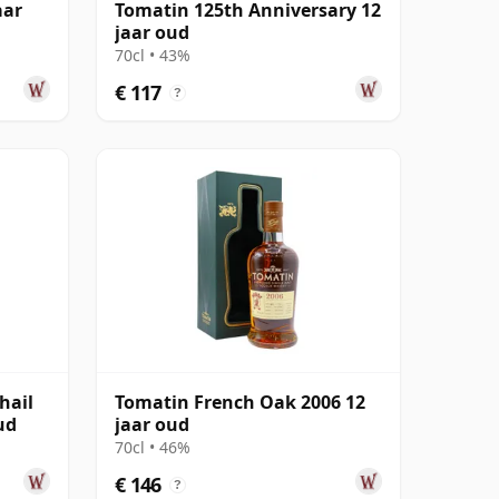
aar
Tomatin 125th Anniversary 12
jaar oud
70cl • 43%
€ 117
?
hail
Tomatin French Oak 2006 12
ud
jaar oud
70cl • 46%
€ 146
?