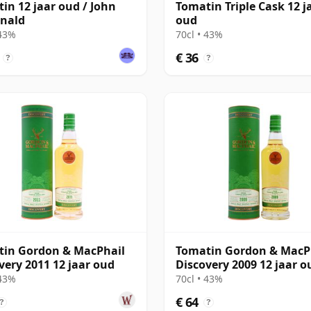
in 12 jaar oud / John
Tomatin Triple Cask 12 j
nald
oud
 43%
70cl • 43%
€ 36
?
?
in Gordon & MacPhail
Tomatin Gordon & MacP
very 2011 12 jaar oud
Discovery 2009 12 jaar o
 43%
70cl • 43%
€ 64
?
?