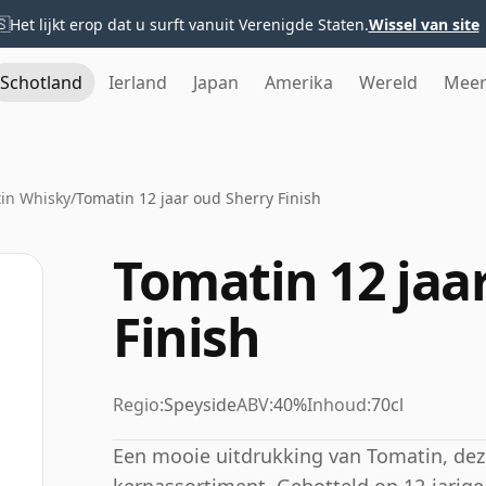
🇸
Het lijkt erop dat u surft vanuit Verenigde Staten.
Wissel van site
Schotland
Ierland
Japan
Amerika
Wereld
Mee
in Whisky
/
Tomatin 12 jaar oud Sherry Finish
Tomatin 12 jaa
Finish
Regio:
Speyside
ABV:
40%
Inhoud:
70cl
Een mooie uitdrukking van Tomatin, deze