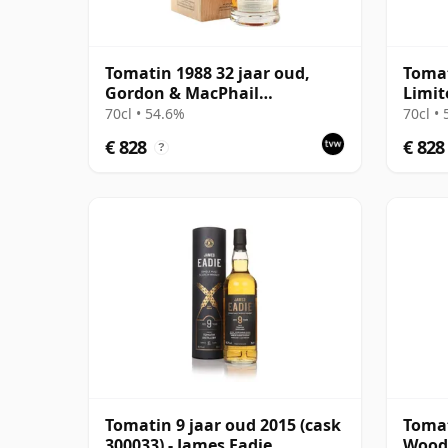
Tomatin 1988 32 jaar oud,
Tomat
Gordon & MacPhail
Limit
Connoisseurs Choice - Cask
with 
70cl • 54.6%
70cl •
6656
92
€ 828
€ 828
?
Tomatin 9 jaar oud 2015 (cask
Tomat
300033) - James Eadie
Wood 