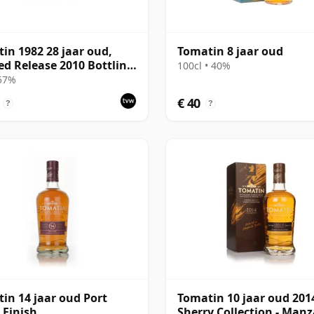
in 1982 28 jaar oud,
Tomatin 8 jaar oud
ed Release 2010 Bottling
100cl • 40%
Presentation Case - Cask
 57%
€ 40
?
?
in 14 jaar oud Port
Tomatin 10 jaar oud 201
Finish
Sherry Collection - Manz