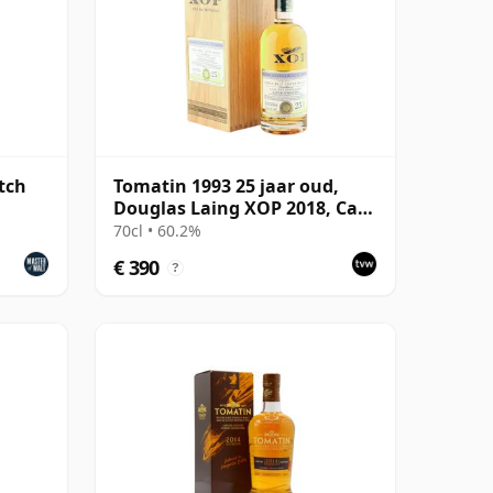
tch
Tomatin 1993 25 jaar oud,
Douglas Laing XOP 2018, Cask
12783
70cl • 60.2%
€ 390
?