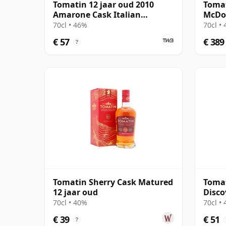
Tomatin 12 jaar oud 2010
Tomat
Amarone Cask Italian
McDo
Collection
70cl • 46%
70cl •
€ 57
€ 389
?
Tomatin Sherry Cask Matured
Tomat
12 jaar oud
Disco
70cl • 40%
70cl •
€ 39
€ 51
?