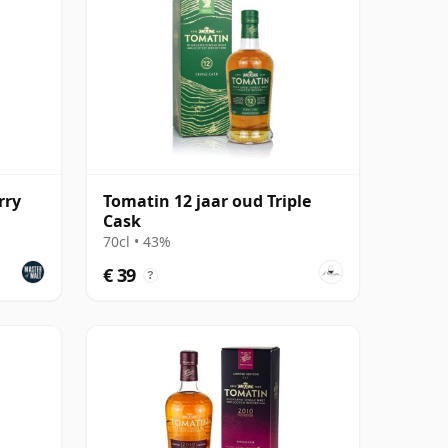
rry
Tomatin 12 jaar oud Triple
Cask
70cl • 43%
€ 39
?