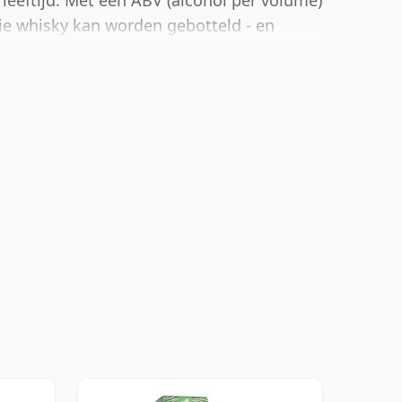
leeftijd. Met een ABV (alcohol per volume)
die whisky kan worden gebotteld - en
n "standaard" sterkte.