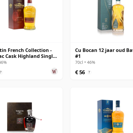
in French Collection -
Cu Bocan 12 jaar oud Ba
c Cask Highland Single
#1
08 12 jaar oud
 46%
70cl • 46%
€ 56
?
?