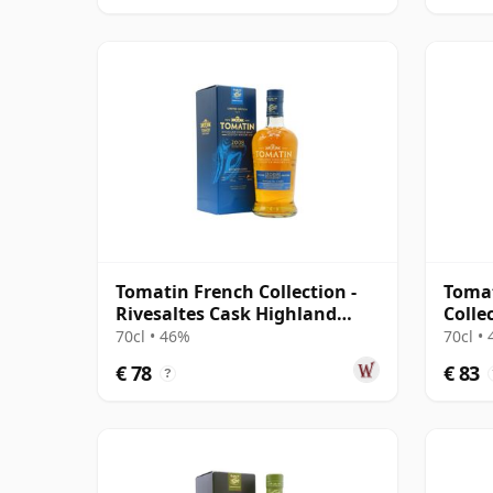
Tomatin French Collection -
Tomat
Rivesaltes Cask Highland
Colle
Singl 2008 12 jaar oud
Highl
70cl • 46%
70cl •
€ 78
€ 83
?