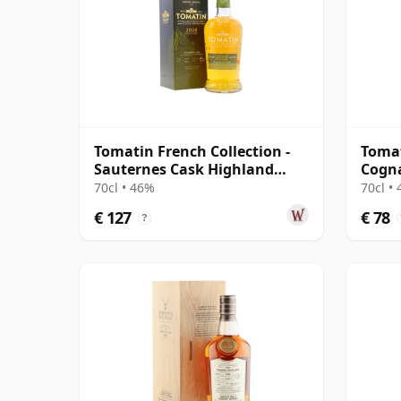
Tomatin French Collection -
Tomat
Sauternes Cask Highland
Cogna
Single 2008 12 jaar oud
Ma 20
70cl • 46%
70cl •
€ 127
€ 78
?