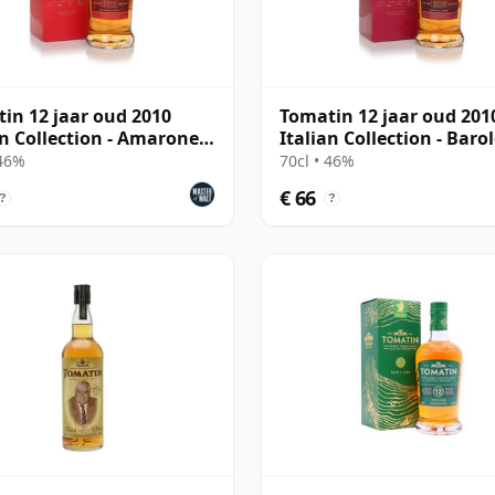
in 12 jaar oud 2010
Tomatin 12 jaar oud 201
an Collection - Amarone
Italian Collection - Baro
Cask
 46%
70cl • 46%
€ 66
?
?