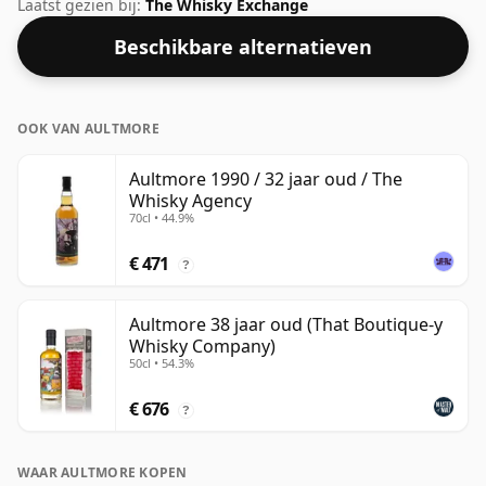
Douglas Laing in 2010. Gebotteld op een mooie
Laatst gezien bij:
The Whisky Exchange
drinksterkte van 50% wordt deze whisky geleverd in
Beschikbare alternatieven
een fles van 70cl.
OOK VAN AULTMORE
Aultmore 1990 / 32 jaar oud / The
Whisky Agency
70cl • 44.9%
€ 471
?
Aultmore 38 jaar oud (That Boutique-y
Whisky Company)
50cl • 54.3%
€ 676
?
WAAR AULTMORE KOPEN