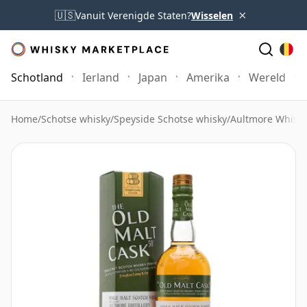
×
🇺🇸
Vanuit Verenigde Staten?
Wisselen
Schotland
Ierland
Japan
Amerika
Wereld
Home
/
Schotse whisky
/
Speyside Schotse whisky
/
Aultmore Whisk