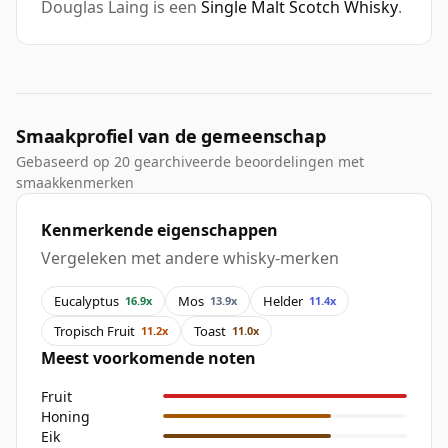
Douglas Laing is een
Single Malt Scotch Whisky
.
Smaakprofiel van de gemeenschap
Gebaseerd op 20 gearchiveerde beoordelingen met
smaakkenmerken
Kenmerkende eigenschappen
Vergeleken met andere whisky-merken
Eucalyptus
Mos
Helder
16.9x
13.9x
11.4x
Tropisch Fruit
Toast
11.2x
11.0x
Meest voorkomende noten
Fruit
Honing
Eik