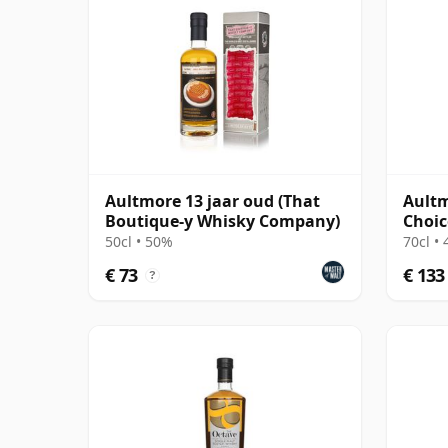
Aultmore 13 jaar oud (That
Aultm
Boutique-y Whisky Company)
Choic
2009 
50cl • 50%
70cl •
€ 73
€ 133
?