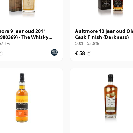
ore 9 jaar oud 2011
Aultmore 10 jaar oud Ol
 900369) - The Whisky
Cask Finish (Darkness)
r
 57.1%
50cl • 53.8%
€ 58
?
?