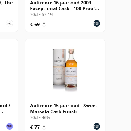
d, The
Aultmore 16 jaar oud 2009
Exceptional Cask - 100 Proof
Edition #14
70cl • 57.1%
€ 69
?
oud /
Aultmore 15 jaar oud - Sweet
Marsala Cask Finish
70cl • 46%
€ 77
?