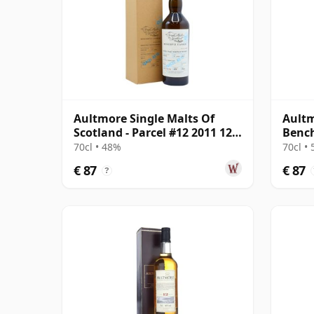
Aultmore Single Malts Of
Ault
Scotland - Parcel #12 2011 12
Benc
jaar oud
Amaro
70cl • 48%
70cl •
oud
€ 87
€ 87
?