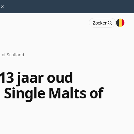
×
r
Zoeken
 of Scotland
13 jaar oud
 Single Malts of