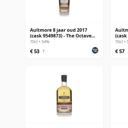
Aultmore 8 jaar oud 2017
Aultm
(cask 9549873) - The Octave
(cask
(Duncan Taylor)
Cella
70cl • 54%
70cl •
€ 53
€ 57
?