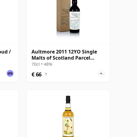
oud /
Aultmore 2011 12YO Single
Malts of Scotland Parcel
No.12
70cl • 48%
€ 66
?