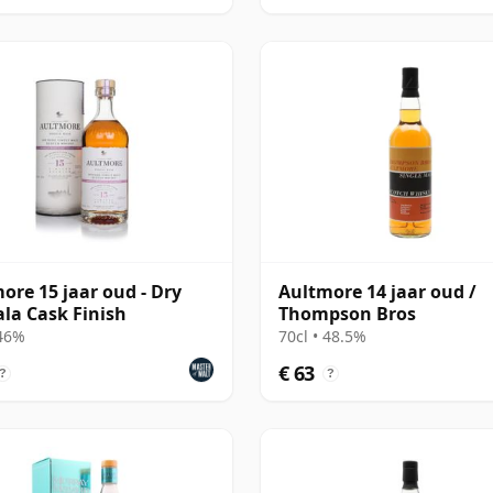
ore 15 jaar oud - Dry
Aultmore 14 jaar oud /
la Cask Finish
Thompson Bros
 46%
70cl • 48.5%
€ 63
?
?