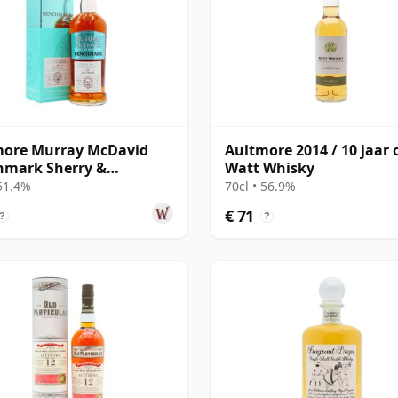
more Murray McDavid
Aultmore 2014 / 10 jaar 
hmark Sherry &
Watt Whisky
ne Cask 2008 15 jaar
 51.4%
70cl • 56.9%
€ 71
?
?