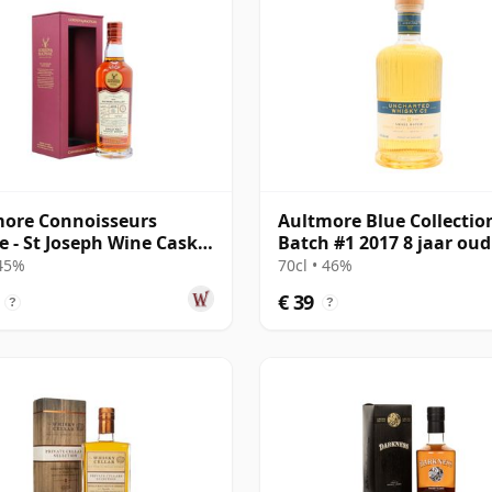
ore Connoisseurs
Aultmore Blue Collectio
e - St Joseph Wine Cask
Batch #1 2017 8 jaar oud
13 jaar oud
 45%
70cl • 46%
€ 39
?
?