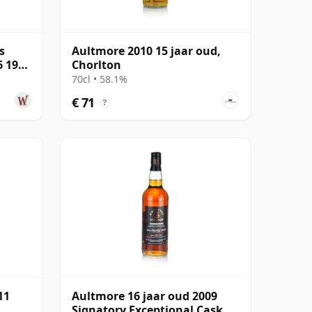
s
Aultmore 2010 15 jaar oud,
6 19
Chorlton
70cl • 58.1%
€ 71
?
11
Aultmore 16 jaar oud 2009
Signatory Exceptional Cask