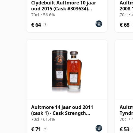
Clydebuilt Aultmore 10 jaar
Ault
oud 2015 (Cask #303634)
2008 
Bourbon Hogshead
70cl • 56.6%
70cl •
€ 64
€ 68
?
Aultmore 14 jaar oud 2011
Aultm
(cask 1) - Cask Strength
Tynd
Collection
70cl • 61.4%
70cl •
€ 71
€ 53
?