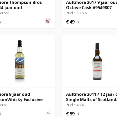
more Thompson Bros
Aultmore 2017 9 jaar ou
14 jaar oud
Octave Cask #9549807
 48.5%
70cl • 53.6%
€ 49
?
?
ore 9 jaar oud
Aultmore 2011 / 12 jaar 
rumWhisky Exclusive
Single Malts of Scotland
Small Batch
 48%
70cl • 48%
€ 59
?
?