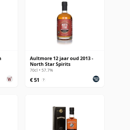
n
Aultmore 12 jaar oud 2013 -
North Star Spirits
70cl • 57.7%
€ 51
?