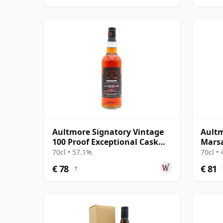
Aultmore Signatory Vintage
Aultm
100 Proof Exceptional Cask
Marsa
Batch 2009 16 jaar oud
70cl • 57.1%
70cl •
€ 78
€ 81
?