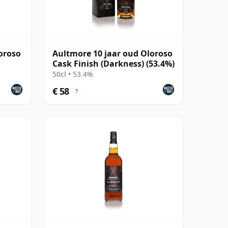
oroso
Aultmore 10 jaar oud Oloroso
Cask Finish (Darkness) (53.4%)
50cl • 53.4%
€ 58
?