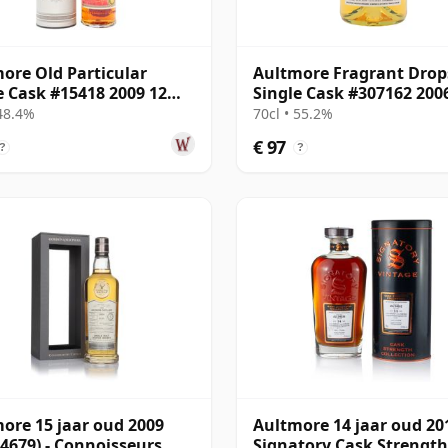
ore Old Particular
Aultmore Fragrant Drop
e Cask #15418 2009 12
Single Cask #307162 200
oud
jaar oud
 48.4%
70cl • 55.2%
€ 97
?
?
ore 15 jaar oud 2009
Aultmore 14 jaar oud 20
 4679) - Connoisseurs
Signatory Cask Strength