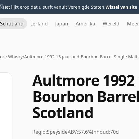
🇸
Het lijkt erop dat u surft vanuit Verenigde Staten.
Wissel van site
Schotland
Ierland
Japan
Amerika
Wereld
Mee
ore Whisky
/
Aultmore 1992 13 jaar oud Bourbon Barrel Single Malts
Aultmore 1992 
Bourbon Barrel
Scotland
Regio:
Speyside
ABV:
57.6%
Inhoud:
70cl