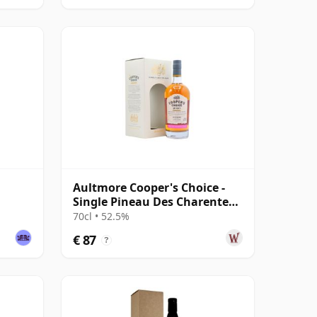
Aultmore Cooper's Choice -
Single Pineau Des Charentes
Cask 2010 10 jaar oud
70cl • 52.5%
€ 87
?