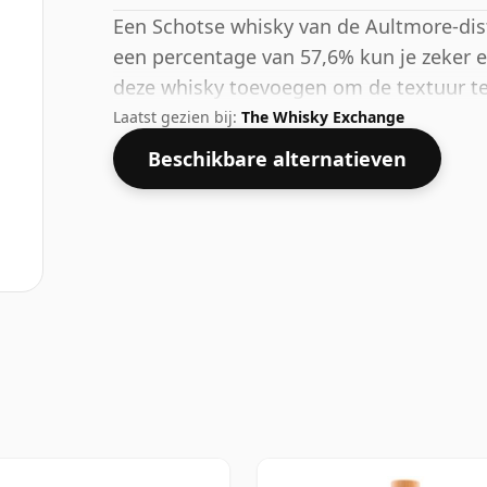
Een Schotse whisky van de Aultmore-distil
een percentage van 57,6% kun je zeker e
deze whisky toevoegen om de textuur te
Laatst gezien bij:
The Whisky Exchange
Beschikbare alternatieven