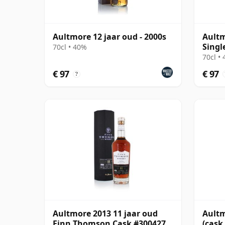
Aultmore 12 jaar oud - 2000s
Aultm
Singl
70cl • 40%
jaar 
70cl •
€ 97
€ 97
?
Aultmore 2013 11 jaar oud
Aultm
Finn Thomson Cask #300427
(cask