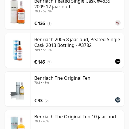
Benriach Peated Single Cask #4835
2009 12 jaar oud
70cl • 59.7%
€ 136
?
Benriach 2005 8 jaar oud, Peated Single
Cask 2013 Bottling - #3782
70cl • 58.1%
€ 146
?
Benriach The Original Ten
70cl • 43%
€ 33
?
Benriach The Original Ten 10 jaar oud
70cl • 43%