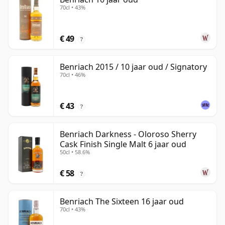
70cl • 43%
€ 49
?
Benriach 2015 / 10 jaar oud / Signatory
70cl • 46%
€ 43
?
Benriach Darkness - Oloroso Sherry
Cask Finish Single Malt 6 jaar oud
50cl • 58.6%
€ 58
?
Benriach The Sixteen 16 jaar oud
70cl • 43%