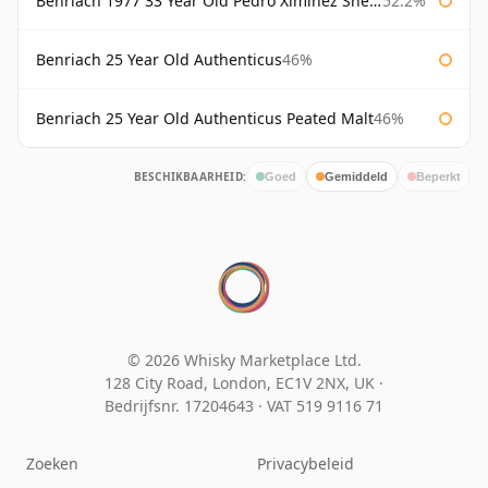
Benriach 1977 33 Year Old Pedro Ximinez Sherry Finish
52.2%
Benriach 25 Year Old Authenticus
46%
Benriach 25 Year Old Authenticus Peated Malt
46%
BESCHIKBAARHEID:
Goed
Gemiddeld
Beperkt
© 2026 Whisky Marketplace Ltd.
128 City Road, London, EC1V 2NX, UK ·
Bedrijfsnr. 17204643
·
VAT 519 9116 71
Zoeken
Privacybeleid