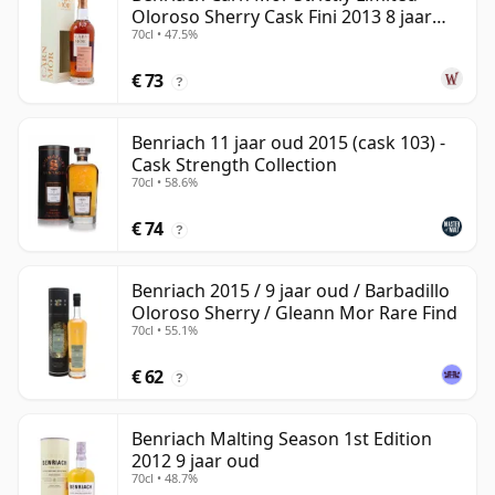
Oloroso Sherry Cask Fini 2013 8 jaar
70cl • 47.5%
oud
€ 73
?
Benriach 11 jaar oud 2015 (cask 103) -
Cask Strength Collection
70cl • 58.6%
€ 74
?
Benriach 2015 / 9 jaar oud / Barbadillo
Oloroso Sherry / Gleann Mor Rare Find
70cl • 55.1%
€ 62
?
Benriach Malting Season 1st Edition
2012 9 jaar oud
70cl • 48.7%