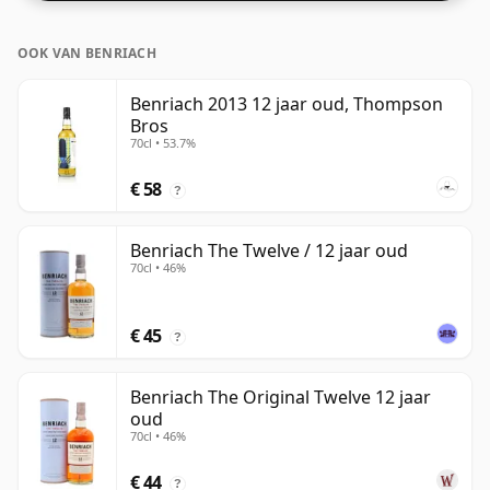
tegenwoordig op aandringen dat producenten dichter
bij de 43% of 46% bottelen, zijn er nog steeds enkele
OOK VAN BENRIACH
fijne whisky's met een lagere sterkte.
Benriach 2013 12 jaar oud, Thompson
Bros
70cl • 53.7%
€ 58
?
Benriach The Twelve / 12 jaar oud
70cl • 46%
€ 45
?
Benriach The Original Twelve 12 jaar
oud
70cl • 46%
€ 44
?