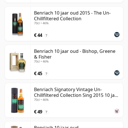
Benriach 10 jaar oud 2015 - The Un-
Chillfiltered Collection
70cl • 46%
€ 44
?
Benriach 10 jaar oud - Bishop, Greene
& Fisher
70cl • 46%
€ 45
?
Benriach Signatory Vintage Un-
Chillfiltered Collection Sing 2015 10 jaar
70cl • 46%
oud
€ 49
?
Benriach 10 jaar oud