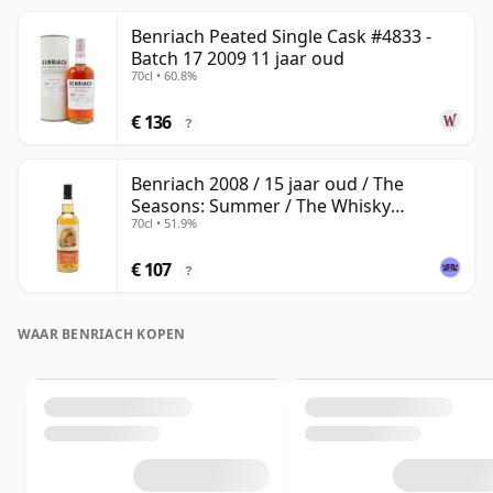
Benriach Peated Single Cask #4833 -
Batch 17 2009 11 jaar oud
70cl • 60.8%
€ 136
?
Benriach 2008 / 15 jaar oud / The
Seasons: Summer / The Whisky
70cl • 51.9%
Exchange
€ 107
?
WAAR BENRIACH KOPEN