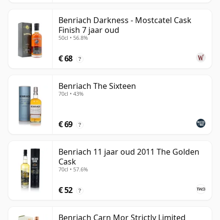
Benriach Darkness - Mostcatel Cask
Finish 7 jaar oud
50cl • 56.8%
€ 68
?
Benriach The Sixteen
70cl • 43%
€ 69
?
Benriach 11 jaar oud 2011 The Golden
Cask
70cl • 57.6%
€ 52
?
Benriach Carn Mor Strictly Limited