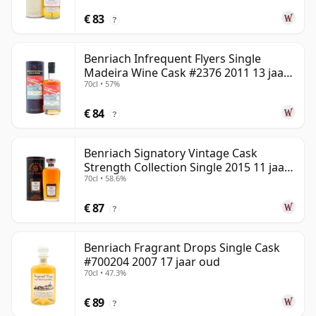
€ 83
?
Benriach Infrequent Flyers Single
Madeira Wine Cask #2376 2011 13 jaar
70cl • 57%
oud
€ 84
?
Benriach Signatory Vintage Cask
Strength Collection Single 2015 11 jaar
70cl • 58.6%
oud
€ 87
?
Benriach Fragrant Drops Single Cask
#700204 2007 17 jaar oud
70cl • 47.3%
€ 89
?