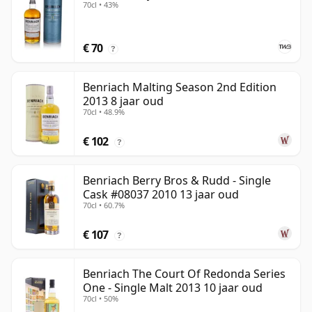
70cl • 43%
€ 70
?
Benriach Malting Season 2nd Edition
2013 8 jaar oud
70cl • 48.9%
€ 102
?
Benriach Berry Bros & Rudd - Single
Cask #08037 2010 13 jaar oud
70cl • 60.7%
€ 107
?
Benriach The Court Of Redonda Series
One - Single Malt 2013 10 jaar oud
70cl • 50%