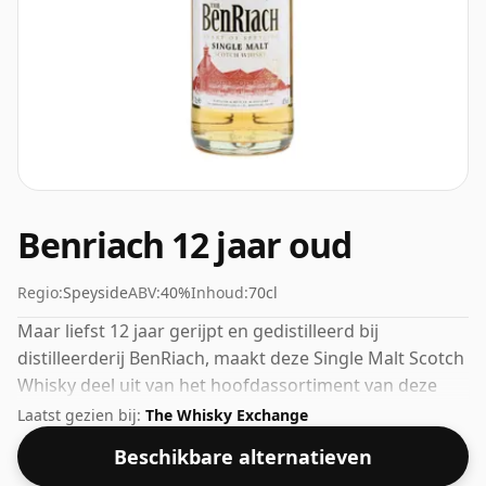
Benriach 12 jaar oud
Regio:
Speyside
ABV:
40%
Inhoud:
70cl
Maar liefst 12 jaar gerijpt en gedistilleerd bij
distilleerderij BenRiach, maakt deze Single Malt Scotch
Whisky deel uit van het hoofdassortiment van deze
Speyside distilleerderij. De bottelsterkte van deze
Laatst gezien bij:
The Whisky Exchange
whisky is 40%, wat aan de onderkant van de schaal
Beschikbare alternatieven
voor whisky's ligt. Hoewel veel consumenten er