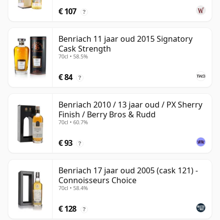
€ 107
?
Benriach 11 jaar oud 2015 Signatory
Cask Strength
70cl • 58.5%
€ 84
?
Benriach 2010 / 13 jaar oud / PX Sherry
Finish / Berry Bros & Rudd
70cl • 60.7%
€ 93
?
Benriach 17 jaar oud 2005 (cask 121) -
Connoisseurs Choice
70cl • 58.4%
€ 128
?