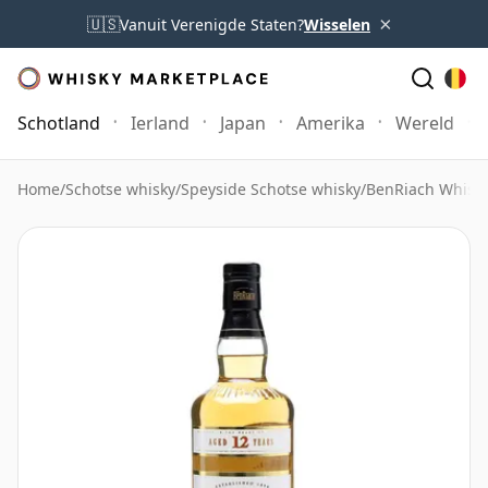
×
🇺🇸
Vanuit Verenigde Staten?
Wisselen
Schotland
Ierland
Japan
Amerika
Wereld
Home
/
Schotse whisky
/
Speyside Schotse whisky
/
BenRiach Whisk