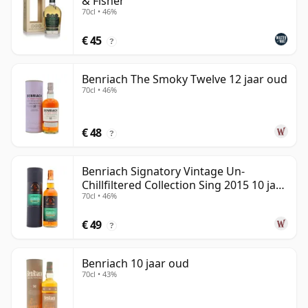
& Fisher
70cl • 46%
€ 45
?
Benriach The Smoky Twelve 12 jaar oud
70cl • 46%
€ 48
?
Benriach Signatory Vintage Un-
Chillfiltered Collection Sing 2015 10 jaar
70cl • 46%
oud
€ 49
?
Benriach 10 jaar oud
70cl • 43%