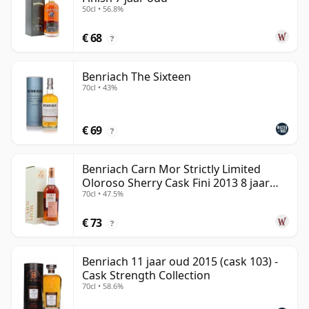
50cl • 56.8%
€ 68
?
Benriach The Sixteen
70cl • 43%
€ 69
?
Benriach Carn Mor Strictly Limited
Oloroso Sherry Cask Fini 2013 8 jaar
70cl • 47.5%
oud
€ 73
?
Benriach 11 jaar oud 2015 (cask 103) -
Cask Strength Collection
70cl • 58.6%