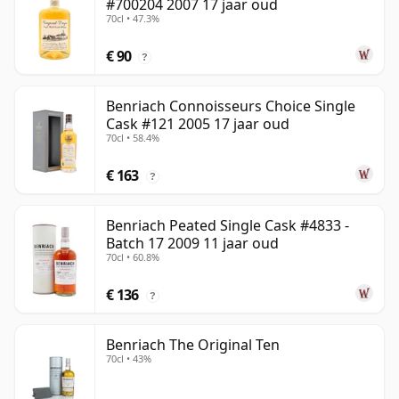
#700204 2007 17 jaar oud
70cl • 47.3%
€ 90
?
Benriach Connoisseurs Choice Single
Cask #121 2005 17 jaar oud
70cl • 58.4%
€ 163
?
Benriach Peated Single Cask #4833 -
Batch 17 2009 11 jaar oud
70cl • 60.8%
€ 136
?
Benriach The Original Ten
70cl • 43%