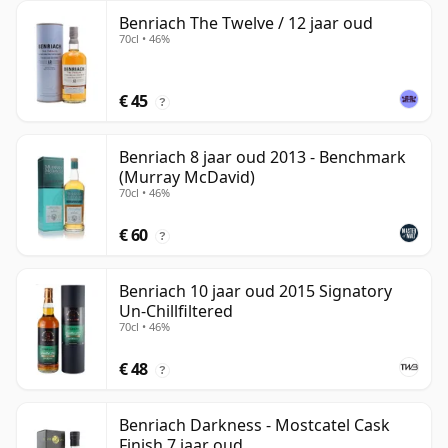
Benriach The Twelve / 12 jaar oud
70cl • 46%
€ 45
?
Benriach 8 jaar oud 2013 - Benchmark
(Murray McDavid)
70cl • 46%
€ 60
?
Benriach 10 jaar oud 2015 Signatory
Un-Chillfiltered
70cl • 46%
€ 48
?
Benriach Darkness - Mostcatel Cask
Finish 7 jaar oud