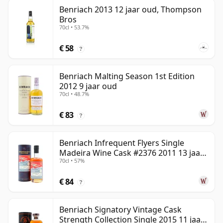
Benriach 2013 12 jaar oud, Thompson
Bros
70cl • 53.7%
€ 58
?
Benriach Malting Season 1st Edition
2012 9 jaar oud
70cl • 48.7%
€ 83
?
Benriach Infrequent Flyers Single
Madeira Wine Cask #2376 2011 13 jaar
70cl • 57%
oud
€ 84
?
Benriach Signatory Vintage Cask
Strength Collection Single 2015 11 jaar