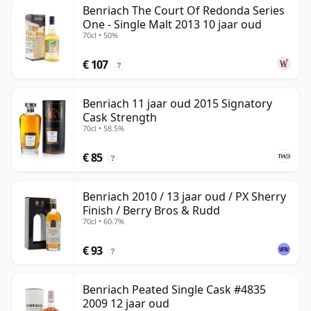
Benriach The Court Of Redonda Series
One - Single Malt 2013 10 jaar oud
70cl • 50%
€ 107
?
Benriach 11 jaar oud 2015 Signatory
Cask Strength
70cl • 58.5%
€ 85
?
Benriach 2010 / 13 jaar oud / PX Sherry
Finish / Berry Bros & Rudd
70cl • 60.7%
€ 93
?
Benriach Peated Single Cask #4835
2009 12 jaar oud