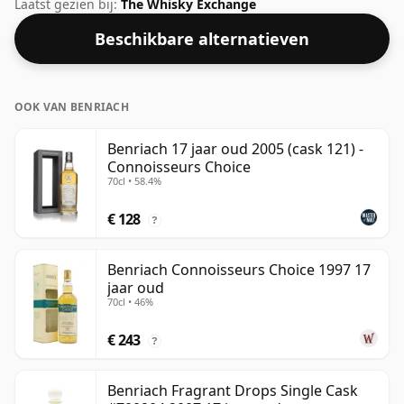
50%. Wordt geleverd in de reguliere bottelgrootte van
Laatst gezien bij:
The Whisky Exchange
70cl.
Beschikbare alternatieven
OOK VAN BENRIACH
Benriach 17 jaar oud 2005 (cask 121) -
Connoisseurs Choice
70cl • 58.4%
€ 128
?
Benriach Connoisseurs Choice 1997 17
jaar oud
70cl • 46%
€ 243
?
Benriach Fragrant Drops Single Cask