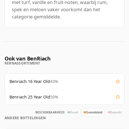
met turf, vanille en fruit-noten, waarbij rum,
spek en meloen vaker voorkomt dan het
categorie-gemiddelde.
Ook van BenRiach
KERNASSORTIMENT
Benriach 16 Year Old
43%
Benriach 25 Year Old
50%
BESCHIKBAARHEID:
Goed
Gemiddeld
Beperkt
ANDERE BOTTELINGEN