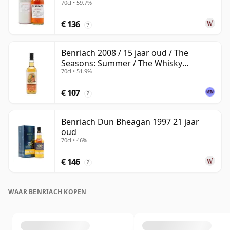
70cl • 59.7%
€ 136
?
Benriach 2008 / 15 jaar oud / The
Seasons: Summer / The Whisky
70cl • 51.9%
Exchange
€ 107
?
Benriach Dun Bheagan 1997 21 jaar
oud
70cl • 46%
€ 146
?
WAAR BENRIACH KOPEN