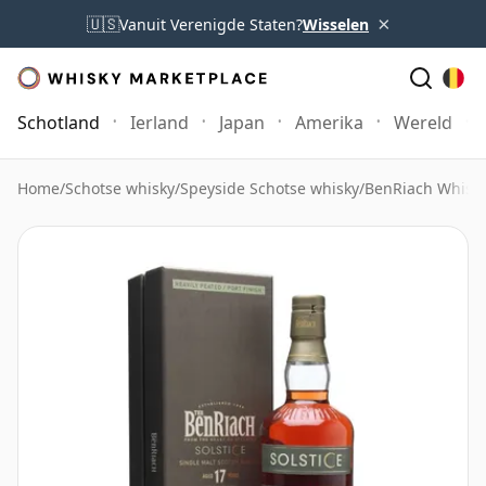
×
🇺🇸
Vanuit Verenigde Staten?
Wisselen
Schotland
Ierland
Japan
Amerika
Wereld
Home
/
Schotse whisky
/
Speyside Schotse whisky
/
BenRiach Whisk