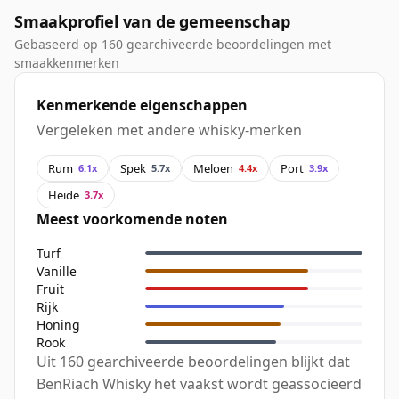
Smaakprofiel van de gemeenschap
Gebaseerd op 160 gearchiveerde beoordelingen met
smaakkenmerken
Kenmerkende eigenschappen
Vergeleken met andere whisky-merken
Rum
Spek
Meloen
Port
6.1x
5.7x
4.4x
3.9x
Heide
3.7x
Meest voorkomende noten
Turf
Vanille
Fruit
Rijk
Honing
Rook
Uit 160 gearchiveerde beoordelingen blijkt dat
BenRiach Whisky het vaakst wordt geassocieerd