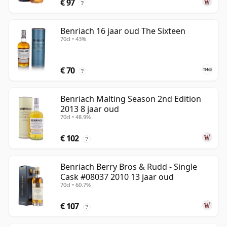
€ 97
?
Benriach 16 jaar oud The Sixteen
70cl • 43%
€ 70
?
Benriach Malting Season 2nd Edition
2013 8 jaar oud
70cl • 48.9%
€ 102
?
Benriach Berry Bros & Rudd - Single
Cask #08037 2010 13 jaar oud
70cl • 60.7%
€ 107
?