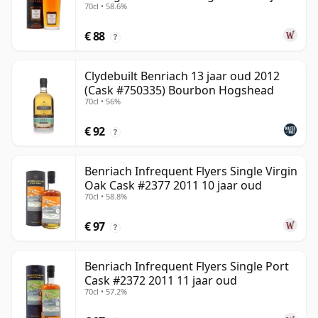
70cl • 58.6%
oud
€ 88
?
Clydebuilt Benriach 13 jaar oud 2012
(Cask #750335) Bourbon Hogshead
70cl • 56%
€ 92
?
Benriach Infrequent Flyers Single Virgin
Oak Cask #2377 2011 10 jaar oud
70cl • 58.8%
€ 97
?
Benriach Infrequent Flyers Single Port
Cask #2372 2011 11 jaar oud
70cl • 57.2%