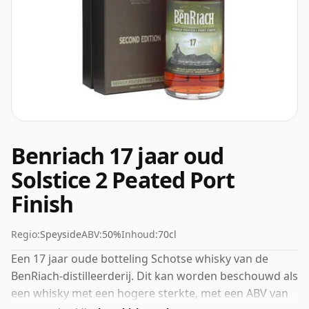
Benriach 17 jaar oud
Solstice 2 Peated Port
Finish
Regio:
Speyside
ABV:
50%
Inhoud:
70cl
Een 17 jaar oude botteling Schotse whisky van de
BenRiach-distilleerderij. Dit kan worden beschouwd als
een whisky met een hogere sterkte, met een ABV van