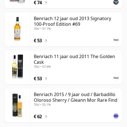
€ 74
?
Benriach 12 jaar oud 2013 Signatory
100-Proof Edition #69
70cl • 57.1%
€ 53
?
Benriach 11 jaar oud 2011 The Golden
Cask
70cl • 57.6%
€ 53
?
Benriach 2015 / 9 jaar oud / Barbadillo
Oloroso Sherry / Gleann Mor Rare Find
70cl • 55.1%
€ 62
?