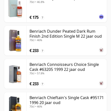
70cl • 46.8%
€ 175
?
Benriach Dunder Peated Dark Rum
Finish 2nd Edition Single M 22 jaar oud
70cl • 46%
€ 233
?
Benriach Connoisseurs Choice Single
Cask #63205 1999 22 jaar oud
70cl • 57.8%
€ 233
?
Benriach Chieftain's Single Cask #95171
1996 20 jaar oud
70cl • 46%