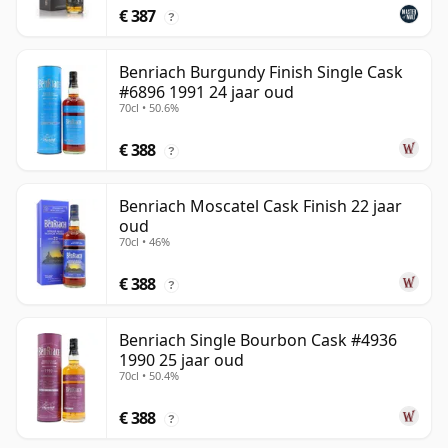
€ 387
?
Benriach Burgundy Finish Single Cask
#6896 1991 24 jaar oud
70cl • 50.6%
€ 388
?
Benriach Moscatel Cask Finish 22 jaar
oud
70cl • 46%
€ 388
?
Benriach Single Bourbon Cask #4936
1990 25 jaar oud
70cl • 50.4%
€ 388
?