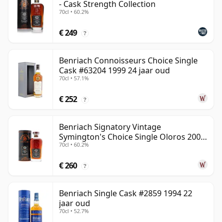
- Cask Strength Collection
70cl • 60.2%
€ 249
?
Benriach Connoisseurs Choice Single
Cask #63204 1999 24 jaar oud
70cl • 57.1%
€ 252
?
Benriach Signatory Vintage
Symington's Choice Single Oloros 2000
70cl • 60.2%
25 jaar oud
€ 260
?
Benriach Single Cask #2859 1994 22
jaar oud
70cl • 52.7%