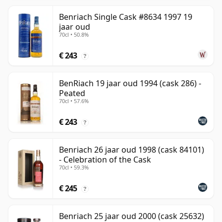
Benriach Single Cask #8634 1997 19
jaar oud
70cl • 50.8%
€ 243
?
BenRiach 19 jaar oud 1994 (cask 286) -
Peated
70cl • 57.6%
€ 243
?
Benriach 26 jaar oud 1998 (cask 84101)
- Celebration of the Cask
70cl • 59.3%
€ 245
?
Benriach 25 jaar oud 2000 (cask 25632)