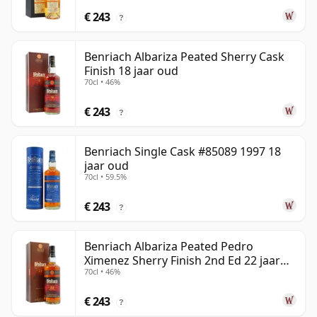
€ 243
?
Benriach Albariza Peated Sherry Cask
Finish 18 jaar oud
70cl • 46%
€ 243
?
Benriach Single Cask #85089 1997 18
jaar oud
70cl • 59.5%
€ 243
?
Benriach Albariza Peated Pedro
Ximenez Sherry Finish 2nd Ed 22 jaar
70cl • 46%
oud
€ 243
?