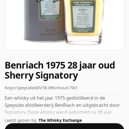
Benriach 1975 28 jaar oud
Sherry Signatory
Regio:
Speyside
ABV:
56.8%
Inhoud:
70cl
Een whisky uit het jaar 1975 gedistilleerd in de
Speyside distilleerderij BenRiach en uitgebracht door
Signatory. Deze whisky werd gebotteld na 28 jaar
rijping. Met 56,8% alcohol is dit alcoholgehalte meer
Laatst gezien bij:
The Whisky Exchange
dan acceptabel. Gebotteld in de