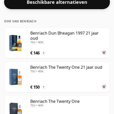
Beschikbare alternatieven
standaardafgiftegrootte van 70cl.
OOK VAN BENRIACH
Benriach Dun Bheagan 1997 21 jaar
oud
70cl • 46%
€ 146
?
Benriach The Twenty One 21 jaar oud
70cl • 46%
€ 150
?
Benriach The Twenty One
70cl • 46%