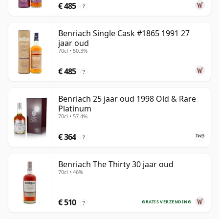
€ 485
?
Benriach Single Cask #1865 1991 27
jaar oud
70cl • 50.3%
€ 485
?
Benriach 25 jaar oud 1998 Old & Rare
Platinum
70cl • 57.4%
€ 364
?
Benriach The Thirty 30 jaar oud
70cl • 46%
€ 510
GRATIS VERZENDING
?