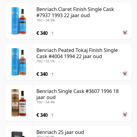
Benriach Claret Finish Single Cask
#7937 1993 22 jaar oud
70cl • 54.3%
€ 340
?
Benriach Peated Tokaj Finish Single
Cask #4004 1994 22 jaar oud
70cl • 55.1%
€ 340
?
Benriach Single Cask #3607 1996 18
jaar oud
70cl • 54.4%
€ 340
?
Benriach 25 jaar oud
70cl • 46.8%