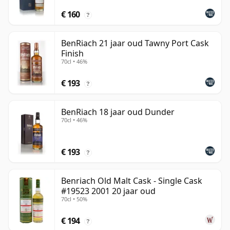
€ 160
?
BenRiach 21 jaar oud Tawny Port Cask
Finish
70cl • 46%
€ 193
?
BenRiach 18 jaar oud Dunder
70cl • 46%
€ 193
?
Benriach Old Malt Cask - Single Cask
#19523 2001 20 jaar oud
70cl • 50%
€ 194
?