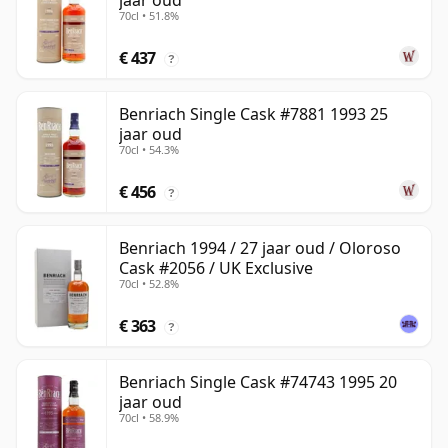
jaar oud
70cl • 51.8%
€ 437
?
Benriach Single Cask #7881 1993 25
jaar oud
70cl • 54.3%
€ 456
?
Benriach 1994 / 27 jaar oud / Oloroso
Cask #2056 / UK Exclusive
70cl • 52.8%
€ 363
?
Benriach Single Cask #74743 1995 20
jaar oud
70cl • 58.9%