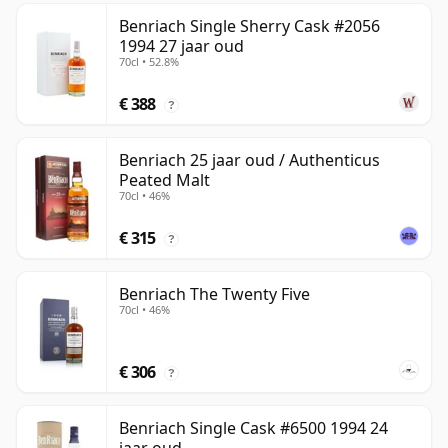
Benriach Single Sherry Cask #2056
1994 27 jaar oud
70cl • 52.8%
€ 388
?
Benriach 25 jaar oud / Authenticus
Peated Malt
70cl • 46%
€ 315
?
Benriach The Twenty Five
70cl • 46%
€ 306
?
Benriach Single Cask #6500 1994 24