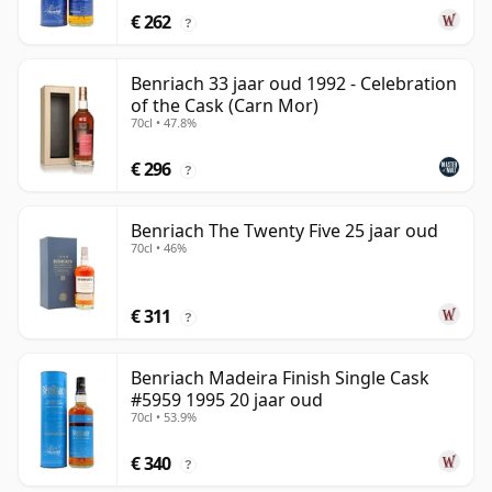
€ 262
?
Benriach 33 jaar oud 1992 - Celebration
of the Cask (Carn Mor)
70cl • 47.8%
€ 296
?
Benriach The Twenty Five 25 jaar oud
70cl • 46%
€ 311
?
Benriach Madeira Finish Single Cask
#5959 1995 20 jaar oud
70cl • 53.9%
€ 340
?