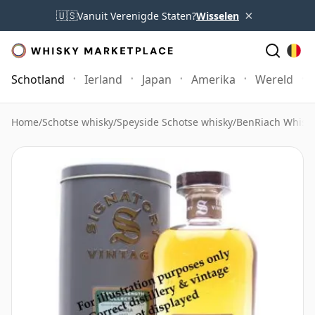
×
🇺🇸
Vanuit Verenigde Staten?
Wisselen
Schotland
Ierland
Japan
Amerika
Wereld
Home
/
Schotse whisky
/
Speyside Schotse whisky
/
BenRiach Whisk