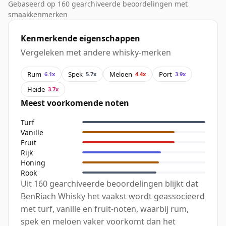
Gebaseerd op 160 gearchiveerde beoordelingen met
smaakkenmerken
Kenmerkende eigenschappen
Vergeleken met andere whisky-merken
Rum
Spek
Meloen
Port
6.1x
5.7x
4.4x
3.9x
Heide
3.7x
Meest voorkomende noten
Turf
Vanille
Fruit
Rijk
Honing
Rook
Uit 160 gearchiveerde beoordelingen blijkt dat
BenRiach Whisky het vaakst wordt geassocieerd
met turf, vanille en fruit-noten, waarbij rum,
spek en meloen vaker voorkomt dan het