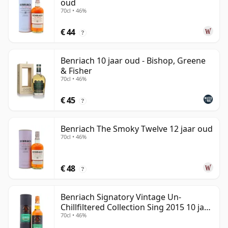
oud
70cl • 46%
€ 44
?
Benriach 10 jaar oud - Bishop, Greene
& Fisher
70cl • 46%
€ 45
?
Benriach The Smoky Twelve 12 jaar oud
70cl • 46%
€ 48
?
Benriach Signatory Vintage Un-
Chillfiltered Collection Sing 2015 10 jaar
70cl • 46%
oud