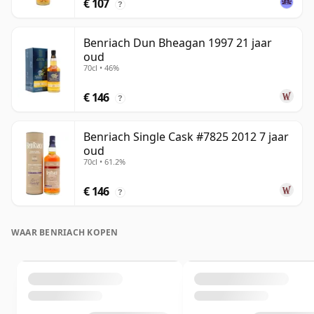
€ 107
?
Benriach Dun Bheagan 1997 21 jaar
oud
70cl • 46%
€ 146
?
Benriach Single Cask #7825 2012 7 jaar
oud
70cl • 61.2%
€ 146
?
WAAR BENRIACH KOPEN