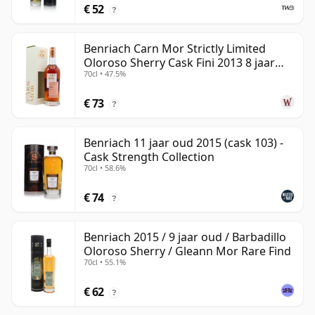
€ 52
?
Benriach Carn Mor Strictly Limited
Oloroso Sherry Cask Fini 2013 8 jaar
70cl • 47.5%
oud
€ 73
?
Benriach 11 jaar oud 2015 (cask 103) -
Cask Strength Collection
70cl • 58.6%
€ 74
?
Benriach 2015 / 9 jaar oud / Barbadillo
Oloroso Sherry / Gleann Mor Rare Find
70cl • 55.1%
€ 62
?