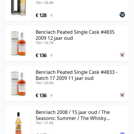
70cl • 58.4%
€ 128
?
Benriach Peated Single Cask #4835
2009 12 jaar oud
70cl • 59.7%
€ 136
?
Benriach Peated Single Cask #4833 -
Batch 17 2009 11 jaar oud
70cl • 60.8%
€ 136
?
Benriach 2008 / 15 jaar oud / The
Seasons: Summer / The Whisky
70cl • 51.9%
Exchange