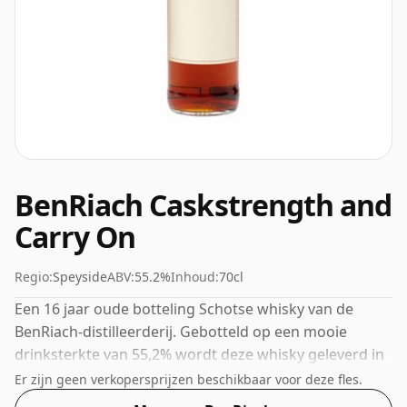
BenRiach Caskstrength and
Carry On
Regio:
Speyside
ABV:
55.2%
Inhoud:
70cl
Een 16 jaar oude botteling Schotse whisky van de
BenRiach-distilleerderij. Gebotteld op een mooie
drinksterkte van 55,2% wordt deze whisky geleverd in
een fles van 70cl.
Er zijn geen verkopersprijzen beschikbaar voor deze fles.