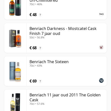
Un-Chillfiltered
70cl • 46%
€ 48
?
Benriach Darkness - Mostcatel Cask
Finish 7 jaar oud
50cl • 56.8%
€ 68
?
Benriach The Sixteen
70cl • 43%
€ 69
?
Benriach 11 jaar oud 2011 The Golden
Cask
70cl • 57.6%