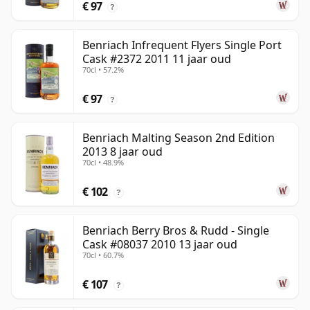
€ 97
?
Benriach Infrequent Flyers Single Port
Cask #2372 2011 11 jaar oud
70cl • 57.2%
€ 97
?
Benriach Malting Season 2nd Edition
2013 8 jaar oud
70cl • 48.9%
€ 102
?
Benriach Berry Bros & Rudd - Single
Cask #08037 2010 13 jaar oud
70cl • 60.7%
€ 107
?