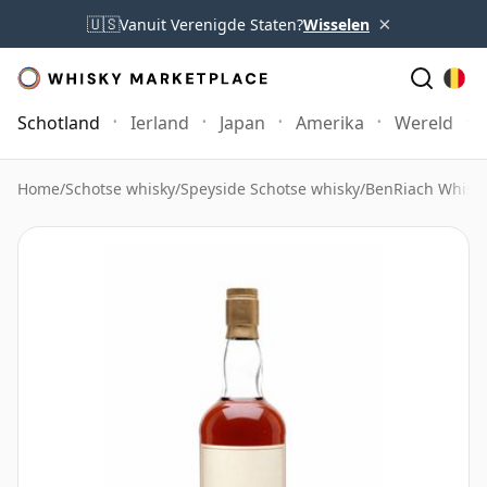
×
🇺🇸
Vanuit Verenigde Staten?
Wisselen
Schotland
Ierland
Japan
Amerika
Wereld
Home
/
Schotse whisky
/
Speyside Schotse whisky
/
BenRiach Whisk