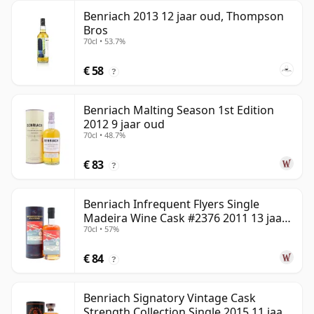
Benriach 2013 12 jaar oud, Thompson
Bros
70cl • 53.7%
€ 58
?
Benriach Malting Season 1st Edition
2012 9 jaar oud
70cl • 48.7%
€ 83
?
Benriach Infrequent Flyers Single
Madeira Wine Cask #2376 2011 13 jaar
70cl • 57%
oud
€ 84
?
Benriach Signatory Vintage Cask
Strength Collection Single 2015 11 jaar