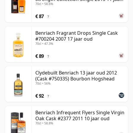
70cl • 58.6%
oud
€ 87
?
Benriach Fragrant Drops Single Cask
#700204 2007 17 jaar oud
70cl • 47.3%
€ 89
?
Clydebuilt Benriach 13 jaar oud 2012
(Cask #750335) Bourbon Hogshead
70cl • 56%
€ 92
?
Benriach Infrequent Flyers Single Virgin
Oak Cask #2377 2011 10 jaar oud
70cl • 58.8%