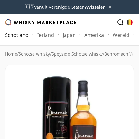
×
🇺🇸
Vanuit Verenigde Staten?
Wisselen
Schotland
Ierland
Japan
Amerika
Wereld
Home
/
Schotse whisky
/
Speyside Schotse whisky
/
Benromach Whis