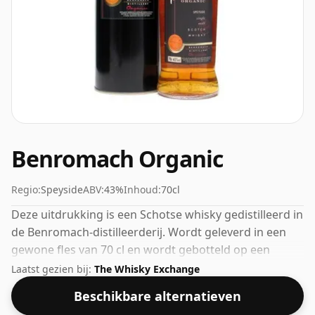
Benromach Organic
Regio:
Speyside
ABV:
43%
Inhoud:
70cl
Deze uitdrukking is een Schotse whisky gedistilleerd in
de Benromach-distilleerderij. Wordt geleverd in een
gewone fles van 70 cl en wordt gebotteld op een
gezond alcoholpercentage van 43%.
Laatst gezien bij:
The Whisky Exchange
Beschikbare alternatieven