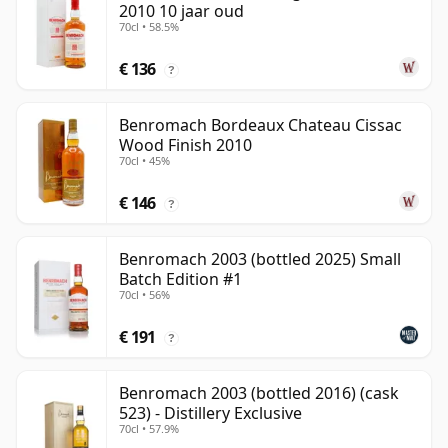
2010 10 jaar oud
70cl • 58.5%
€ 136
?
Benromach Bordeaux Chateau Cissac
Wood Finish 2010
70cl • 45%
€ 146
?
Benromach 2003 (bottled 2025) Small
Batch Edition #1
70cl • 56%
€ 191
?
Benromach 2003 (bottled 2016) (cask
523) - Distillery Exclusive
70cl • 57.9%