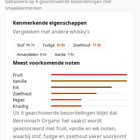
Gebaseerd op 6 gearchiveerde beoordelingen met
smaakkenmerken
Kenmerkende eigenschappen
Vergeleken met andere whisky’s
Stof
Fudge
Zoethout
80.7x
25.8x
11.9x
Amandelen
Aarde
8.6x
7.9x
Meest voorkomende noten
Fruit
Vanille
Eik
Zoethout
Peper
Kruidig
Uit 6 gearchiveerde beoordelingen blijkt dat
Benromach Organic het vaakst wordt
geassocieerd met fruit, vanille en eik-noten,
waarbij stof, fudge en zoethout vaker voorkomt