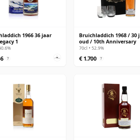
hladdich 1966 36 jaar
Bruichladdich 1968 / 30 
egacy 1
oud / 10th Anniversary
 40.6%
70cl • 52.9%
66
€ 1.700
?
?