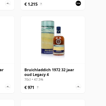
€ 1.215
?
ar
Bruichladdich 1972 32 jaar
oud Legacy 4
70cl • 47.5%
€ 971
?