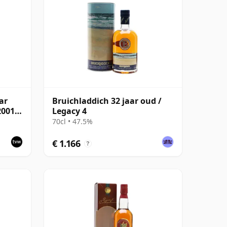
ar
Bruichladdich 32 jaar oud /
2001
Legacy 4
70cl • 47.5%
€ 1.166
?