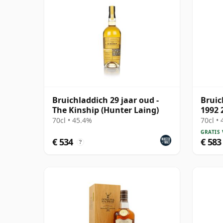
Bruichladdich 29 jaar oud -
Bruic
The Kinship (Hunter Laing)
1992 
70cl • 45.4%
70cl •
GRATIS
€ 534
€ 583
?