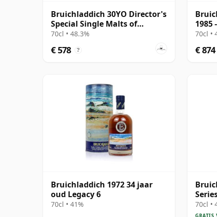
Bruichladdich 30YO Director's
Bruic
Special Single Malts of
1985 
Scotland
70cl • 48.3%
70cl •
€ 578
€ 874
?
Bruichladdich 1972 34 jaar
Bruic
oud Legacy 6
Serie
Islay
70cl • 41%
70cl •
GRATIS