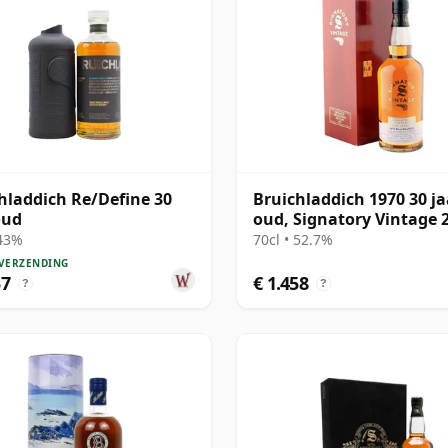
hladdich Re/Define 30
Bruichladdich 1970 30 ja
oud
oud, Signatory Vintage 
Rare Reserve
 43%
70cl • 52.7%
 VERZENDING
57
€ 1.458
?
?