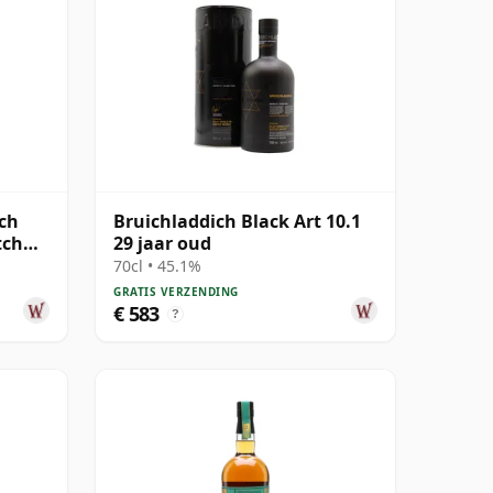
tch
Bruichladdich Black Art 10.1
tch
29 jaar oud
70cl • 45.1%
GRATIS VERZENDING
€ 583
?