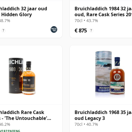
hladdich 32 jaar oud
Bruichladdich 1984 32 ja
- Hidden Glory
oud, Rare Cask Series 20
Bottling
 48.7%
70cl • 43.7%
€ 875
?
?
hladdich Rare Cask
Bruichladdich 1968 35 ja
s - 'The Untouchable'
oud Legacy 3
 Single 1988 30 jaar oud
 46.2%
70cl • 40.7%
 VERZENDING