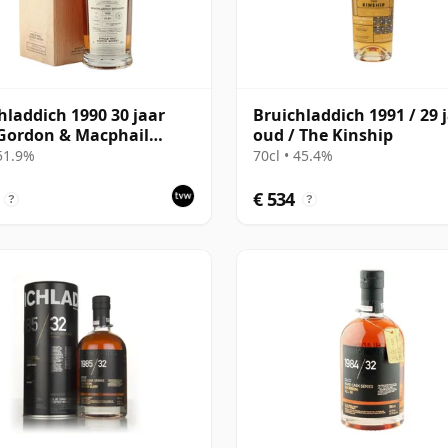
hladdich 1990 30 jaar
Bruichladdich 1991 / 29 
Gordon & Macphail
oud / The Kinship
isseurs Choice - Sherry
 51.9%
70cl • 45.4%
head #3000
€ 534
?
?