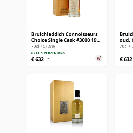
Bruichladdich Connoisseurs
Bruic
Choice Single Cask #3000 1990
oud, 
30 jaar oud
Conno
70cl • 51.9%
70cl •
Hogs
GRATIS VERZENDING
€ 632
€ 632
?