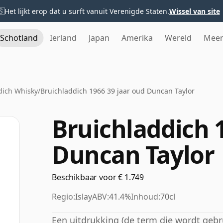
🇸
Het lijkt erop dat u surft vanuit Verenigde Staten.
Wissel van site
Schotland
Ierland
Japan
Amerika
Wereld
Mee
dich Whisky
/
Bruichladdich 1966 39 jaar oud Duncan Taylor
Bruichladdich 1
Duncan Taylor
Beschikbaar voor € 1.749
Regio:
Islay
ABV:
41.4%
Inhoud:
70cl
Een uitdrukking (de term die wordt gebr