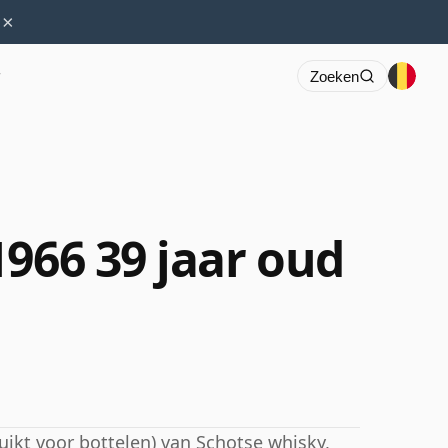
×
r
Zoeken
966 39 jaar oud
uikt voor bottelen) van Schotse whisky,