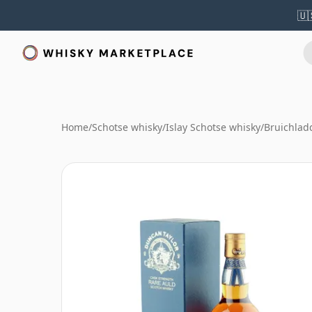
🇺
Home
/
Schotse whisky
/
Islay Schotse whisky
/
Bruichlad