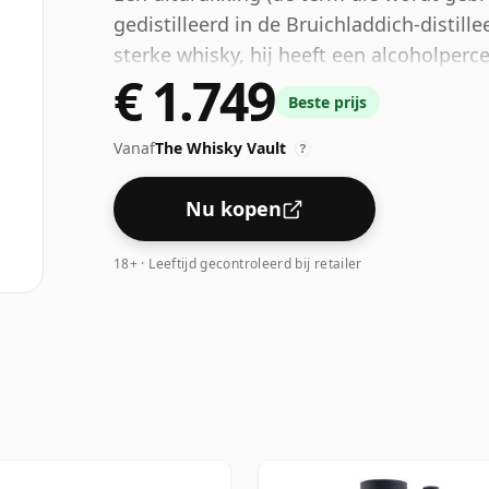
gedistilleerd in de Bruichladdich-distille
sterke whisky, hij heeft een alcoholper
€ 1.749
een normale maat van 70cl.
Beste prijs
Vanaf
The Whisky Vault
?
Nu kopen
18+ · Leeftijd gecontroleerd bij retailer