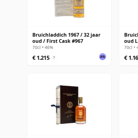
Bruichladdich 1967 / 32 jaar
Bruic
oud / First Cask #967
oud L
70cl • 46%
70cl •
€ 1.215
€ 1.1
?