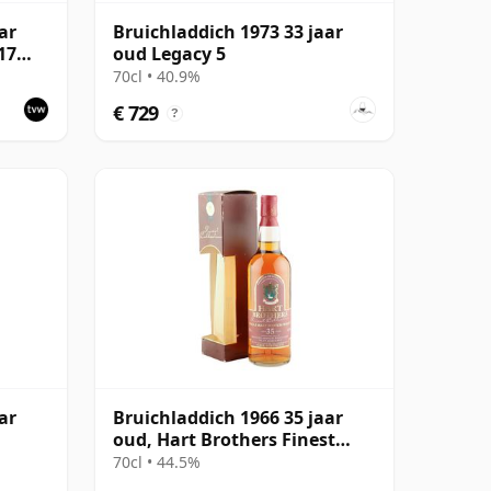
ar
Bruichladdich 1973 33 jaar
17
oud Legacy 5
70cl • 40.9%
€ 729
?
ar
Bruichladdich 1966 35 jaar
oud, Hart Brothers Finest
Collection 2001 Bottling with
70cl • 44.5%
Box