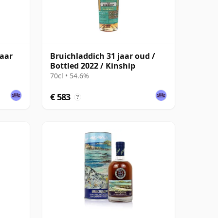
jaar
Bruichladdich 31 jaar oud /
Bottled 2022 / Kinship
70cl • 54.6%
€ 583
?