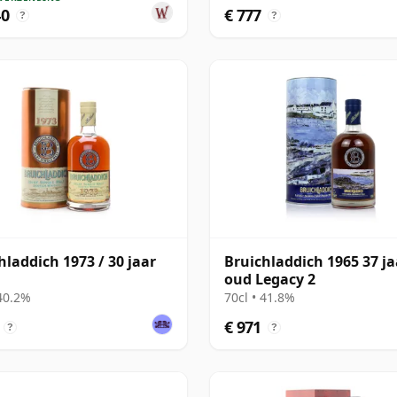
40
€ 777
?
?
hladdich 1973 / 30 jaar
Bruichladdich 1965 37 ja
oud Legacy 2
 40.2%
70cl • 41.8%
€ 971
?
?