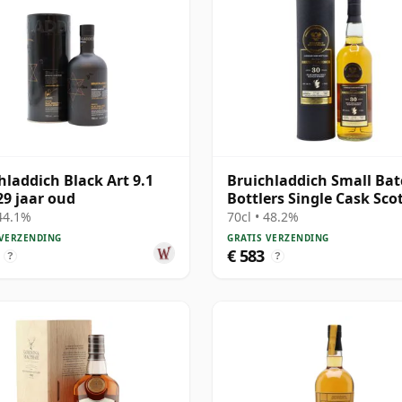
hladdich Black Art 9.1
Bruichladdich Small Ba
29 jaar oud
Bottlers Single Cask Sco
1991 30 jaar oud
 44.1%
70cl • 48.2%
 VERZENDING
GRATIS VERZENDING
€ 583
?
?