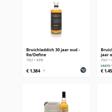
Bruichladdich 30 jaar oud -
Bruic
Re/Define
jaar 
70cl • 43%
70cl •
GRATIS
€ 1.384
€ 1.4
?