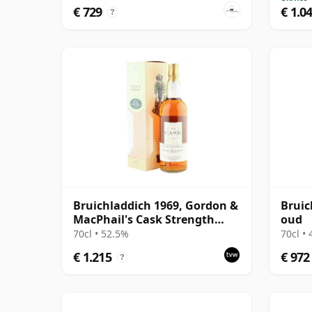
€ 729
€ 1.0
?
Bruichladdich 1969, Gordon &
Bruic
MacPhail's Cask Strength
oud
2000 Bottling
70cl • 52.5%
70cl •
€ 1.215
€ 972
?