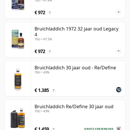
70cl • 41.8%
€ 972
?
Bruichladdich 1972 32 jaar oud Legacy
4
70cl • 47.5%
€ 972
?
Bruichladdich 30 jaar oud - Re/Define
70cl • 43%
€ 1.385
?
Bruichladdich Re/Define 30 jaar oud
70cl • 43%
€ 1.459
GRATIS VERZENDING
?