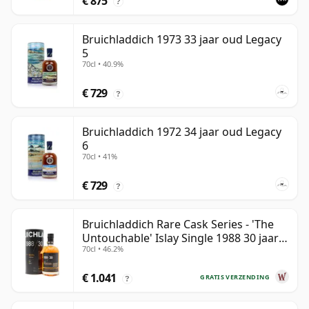
€ 875
?
Bruichladdich 1973 33 jaar oud Legacy
5
70cl • 40.9%
€ 729
?
Bruichladdich 1972 34 jaar oud Legacy
6
70cl • 41%
€ 729
?
Bruichladdich Rare Cask Series - 'The
Untouchable' Islay Single 1988 30 jaar
70cl • 46.2%
oud
€ 1.041
GRATIS VERZENDING
?