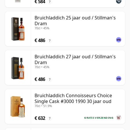
€ 584
?
Bruichladdich 25 jaar oud / Stillman's
Dram
70cl • 45%
€ 486
?
Bruichladdich 27 jaar oud / Stillman's
Dram
70cl • 45%
€ 486
?
Bruichladdich Connoisseurs Choice
Single Cask #3000 1990 30 jaar oud
70cl • 51.9%
€ 632
GRATIS VERZENDING
?