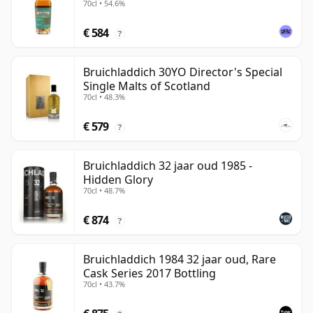
70cl • 54.6%
€ 584
?
Bruichladdich 30YO Director's Special
Single Malts of Scotland
70cl • 48.3%
€ 579
?
Bruichladdich 32 jaar oud 1985 -
Hidden Glory
70cl • 48.7%
€ 874
?
Bruichladdich 1984 32 jaar oud, Rare
Cask Series 2017 Bottling
70cl • 43.7%