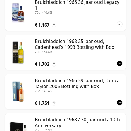
Bruichladdich 1966 36 jaar oud Legacy
1
70cl • 40.6%
€ 1.167
?
Bruichladdich 1968 25 jaar oud,
Cadenhead's 1993 Bottling with Box
70cl • 53.8%
€ 1.702
?
Bruichladdich 1966 39 jaar oud, Duncan
Taylor 2005 Bottling with Box
70cl • 41.4%
€ 1.751
?
Bruichladdich 1968 / 30 jaar oud / 10th
Anniversary
70cl • 52.9%