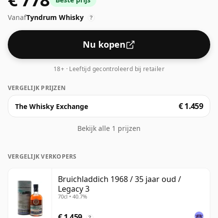
daarom te beschouwen als een whisky met een
Vanaf
Tyndrum Whisky
"standaard" sterkte.
?
Nu kopen
18+ · Leeftijd gecontroleerd bij retailer
VERGELIJK PRIJZEN
€ 1.459
The Whisky Exchange
Bekijk alle 1 prijzen
VERGELIJK VERKOPERS
Bruichladdich 1968 / 35 jaar oud /
Legacy 3
70cl • 40.7%
€ 1.459
?