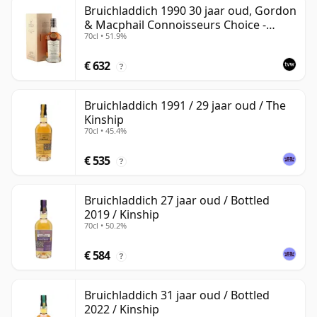
Bruichladdich 1990 30 jaar oud, Gordon
& Macphail Connoisseurs Choice -
70cl • 51.9%
Sherry Hogshead #3000
€ 632
?
Bruichladdich 1991 / 29 jaar oud / The
Kinship
70cl • 45.4%
€ 535
?
Bruichladdich 27 jaar oud / Bottled
2019 / Kinship
70cl • 50.2%
€ 584
?
Bruichladdich 31 jaar oud / Bottled
2022 / Kinship