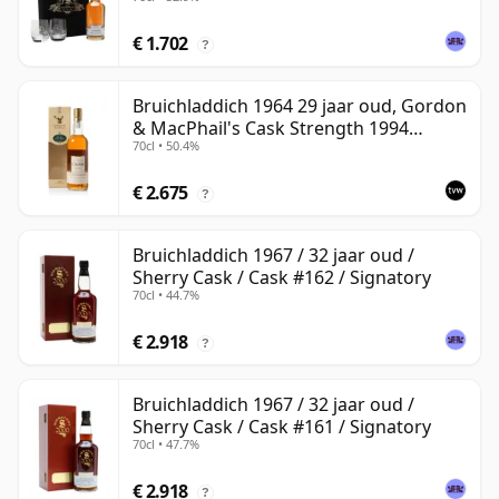
€ 1.702
?
Bruichladdich 1964 29 jaar oud, Gordon
& MacPhail's Cask Strength 1994
70cl • 50.4%
Bottling
€ 2.675
?
Bruichladdich 1967 / 32 jaar oud /
Sherry Cask / Cask #162 / Signatory
70cl • 44.7%
€ 2.918
?
Bruichladdich 1967 / 32 jaar oud /
Sherry Cask / Cask #161 / Signatory
70cl • 47.7%
€ 2.918
?