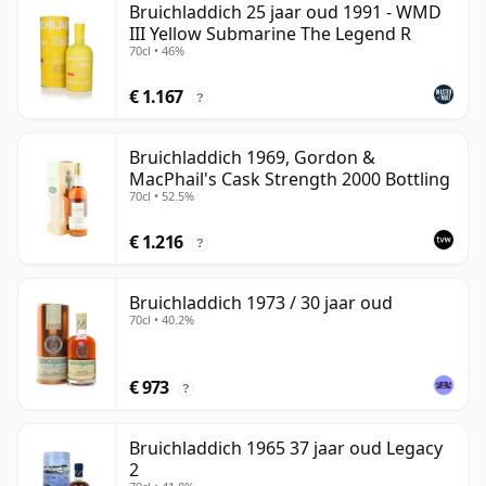
Bruichladdich 25 jaar oud 1991 - WMD
III Yellow Submarine The Legend R
70cl • 46%
€ 1.167
?
Bruichladdich 1969, Gordon &
MacPhail's Cask Strength 2000 Bottling
70cl • 52.5%
€ 1.216
?
Bruichladdich 1973 / 30 jaar oud
70cl • 40.2%
€ 973
?
Bruichladdich 1965 37 jaar oud Legacy
2