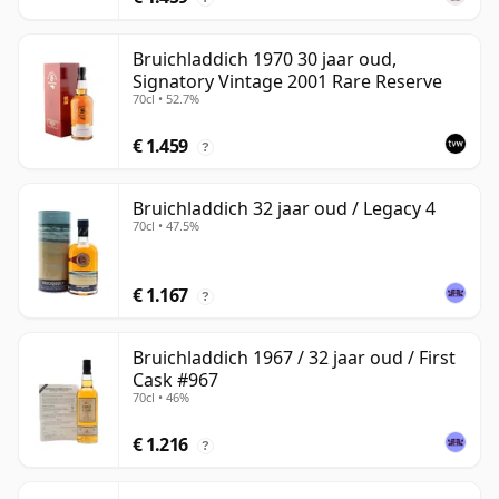
Bruichladdich 1970 30 jaar oud,
Signatory Vintage 2001 Rare Reserve
70cl • 52.7%
€ 1.459
?
Bruichladdich 32 jaar oud / Legacy 4
70cl • 47.5%
€ 1.167
?
Bruichladdich 1967 / 32 jaar oud / First
Cask #967
70cl • 46%
€ 1.216
?