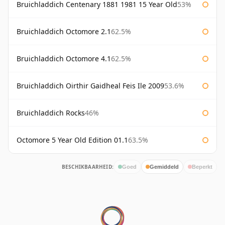
Bruichladdich Centenary 1881 1981 15 Year Old
53%
Bruichladdich Octomore 2.1
62.5%
Bruichladdich Octomore 4.1
62.5%
Bruichladdich Oirthir Gaidheal Feis Ile 2009
53.6%
Bruichladdich Rocks
46%
Octomore 5 Year Old Edition 01.1
63.5%
BESCHIKBAARHEID:
Goed
Gemiddeld
Beperkt