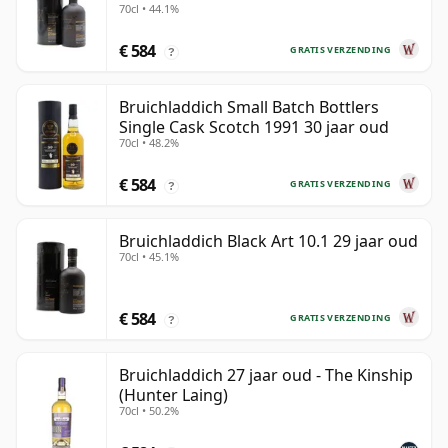
70cl • 44.1%
€ 584
GRATIS VERZENDING
?
Bruichladdich Small Batch Bottlers
Single Cask Scotch 1991 30 jaar oud
70cl • 48.2%
€ 584
GRATIS VERZENDING
?
Bruichladdich Black Art 10.1 29 jaar oud
70cl • 45.1%
€ 584
GRATIS VERZENDING
?
Bruichladdich 27 jaar oud - The Kinship
(Hunter Laing)
70cl • 50.2%