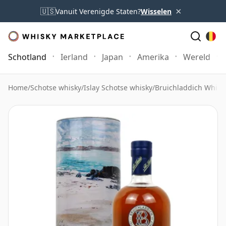
×
🇺🇸
Vanuit Verenigde Staten?
Wisselen
Schotland
Ierland
Japan
Amerika
Wereld
Home
/
Schotse whisky
/
Islay Schotse whisky
/
Bruichladdich Whisk