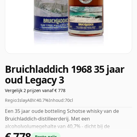
Bruichladdich 1968 35 jaar
oud Legacy 3
Vergelijk 2 prijzen vanaf € 778
Regio:
Islay
ABV:
40.7%
Inhoud:
70cl
Een 35 jaar oude botteling Schotse whisky van de
Bruichladdich-distilleerderij. Met een
alcoholvolumegehalte van 40,7% - dicht bij de
€ 778
minimale sterkte die whisky kan worden gebotteld - en
Beste prijs