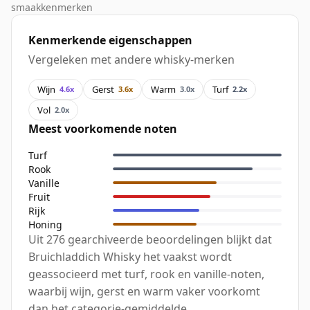
smaakkenmerken
Kenmerkende eigenschappen
Vergeleken met andere whisky-merken
Wijn
Gerst
Warm
Turf
4.6x
3.6x
3.0x
2.2x
Vol
2.0x
Meest voorkomende noten
Turf
Rook
Vanille
Fruit
Rijk
Honing
Uit 276 gearchiveerde beoordelingen blijkt dat
Bruichladdich Whisky het vaakst wordt
geassocieerd met turf, rook en vanille-noten,
waarbij wijn, gerst en warm vaker voorkomt
dan het categorie-gemiddelde.