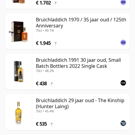
€ 1.702
?
Bruichladdich 1970 / 35 jaar oud / 125th
Anniversary
70cl • 40.1%
€ 1.945
?
Bruichladdich 1991 30 jaar oud, Small
Batch Bottlers 2022 Single Cask
70cl • 48.2%
€ 438
?
Bruichladdich 29 jaar oud - The Kinship
(Hunter Laing)
70cl • 45.4%
€ 535
?