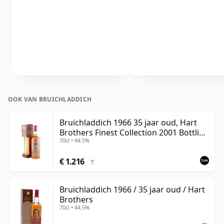
OOK VAN BRUICHLADDICH
Bruichladdich 1966 35 jaar oud, Hart
Brothers Finest Collection 2001 Bottling
70cl • 44.5%
with Box
€ 1.216
?
Bruichladdich 1966 / 35 jaar oud / Hart
Brothers
70cl • 44.5%