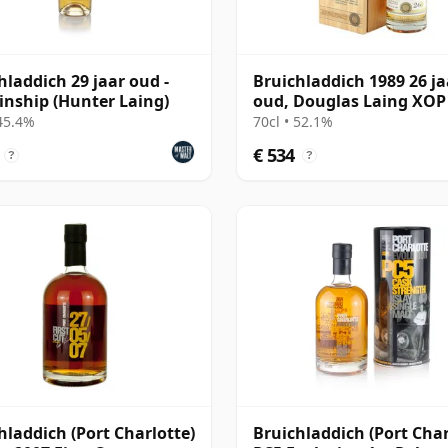
hladdich 29 jaar oud -
Bruichladdich 1989 26 ja
inship (Hunter Laing)
oud, Douglas Laing XOP
Cask 10859
 45.4%
70cl • 52.1%
€ 534
?
?
hladdich (Port Charlotte)
Bruichladdich (Port Char