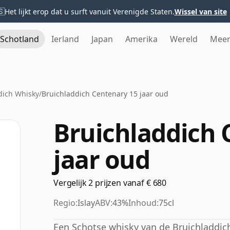
🇸
Het lijkt erop dat u surft vanuit Verenigde Staten.
Wissel van site
Schotland
Ierland
Japan
Amerika
Wereld
Mee
dich Whisky
/
Bruichladdich Centenary 15 jaar oud
Bruichladdich 
jaar oud
Vergelijk 2 prijzen vanaf € 680
Regio:
Islay
ABV:
43%
Inhoud:
75cl
Een Schotse whisky van de Bruichladdich-d