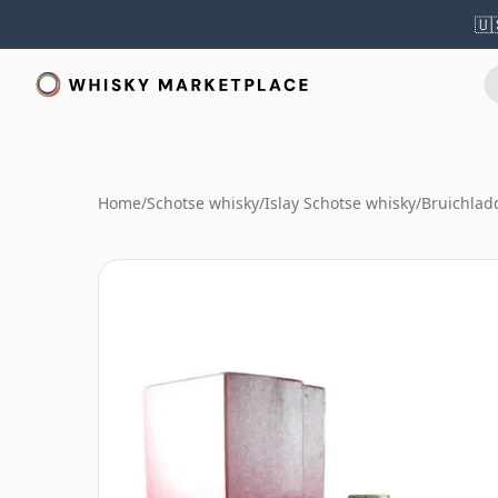
🇺
Home
/
Schotse whisky
/
Islay Schotse whisky
/
Bruichlad