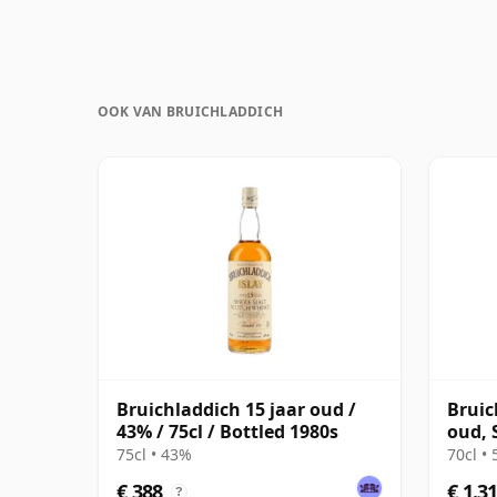
OOK VAN BRUICHLADDICH
Bruichladdich 15 jaar oud /
Bruic
43% / 75cl / Bottled 1980s
oud, 
75cl • 43%
70cl •
€ 388
€ 1.3
?