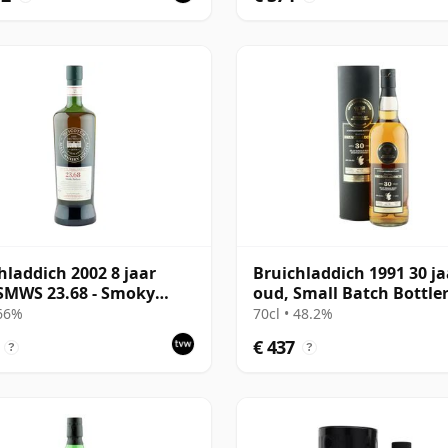
hladdich 2002 8 jaar
Bruichladdich 1991 30 ja
SMWS 23.68 - Smoky
oud, Small Batch Bottle
va
2022 Single Cask
 66%
70cl • 48.2%
€ 437
?
?