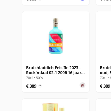
Bruichladdich Feis Ile 2023 -
Bruic
Rock'ndaal 02.1 2006 16 jaar
oud, 
oud
Pavlo
70cl • 50%
70cl •
€ 389
€ 389
?