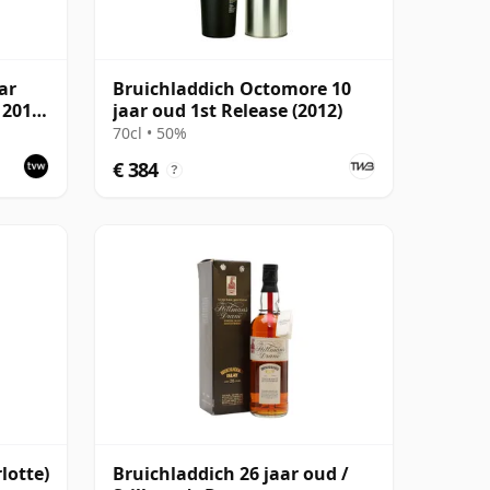
ar
Bruichladdich Octomore 10
 2015,
jaar oud 1st Release (2012)
70cl • 50%
€ 384
?
lotte)
Bruichladdich 26 jaar oud /