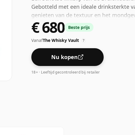
Gebotteld met een ideale drinksterkte v
genieten van de textuur en het mondgev
€ 680
Beste prijs
Vanaf
The Whisky Vault
?
Nu kopen
18+ · Leeftijd gecontroleerd bij retailer