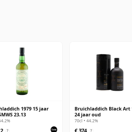
hladdich 1979 15 jaar
Bruichladdich Black Art 
SMWS 23.13
24 jaar oud
 54.2%
70cl • 44.2%
12
€ 374
?
?