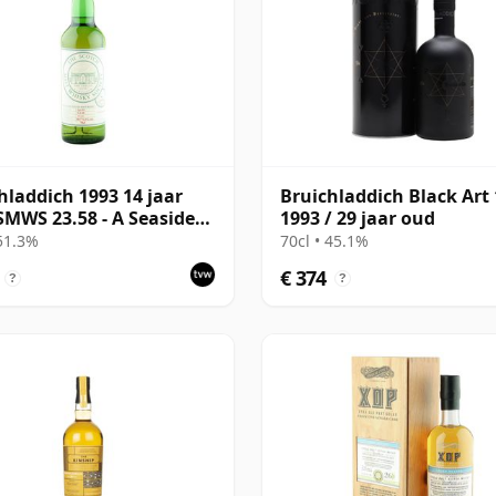
hladdich 1993 14 jaar
Bruichladdich Black Art 
SMWS 23.58 - A Seaside
1993 / 29 jaar oud
ty
 51.3%
70cl • 45.1%
€ 374
?
?