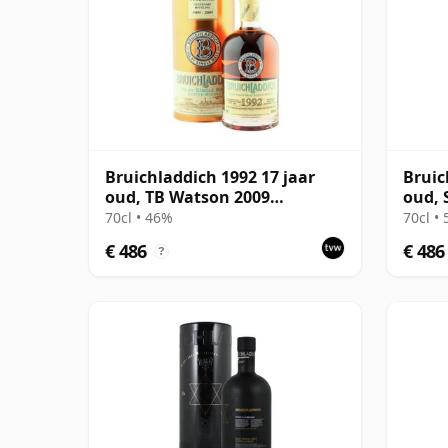
Bruichladdich 1992 17 jaar
Bruic
oud, TB Watson 2009
oud, 
Centenary with Tin
Quali
70cl • 46%
70cl •
€ 486
€ 486
?