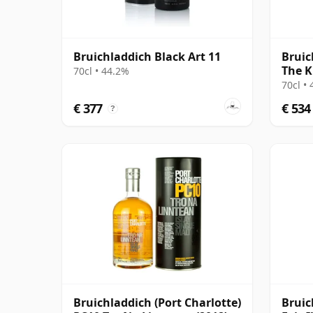
Bruichladdich Black Art 11
Bruic
The K
70cl • 44.2%
70cl •
€ 377
€ 534
?
Bruichladdich (Port Charlotte)
Bruic