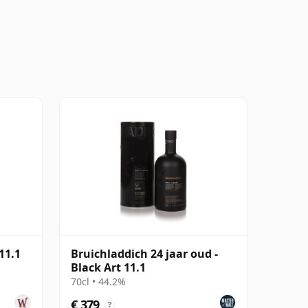
11.1
Bruichladdich 24 jaar oud -
Black Art 11.1
70cl • 44.2%
€ 379
?