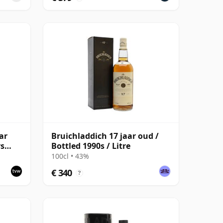
ar
Bruichladdich 17 jaar oud /
rs
Bottled 1990s / Litre
100cl • 43%
€ 340
?