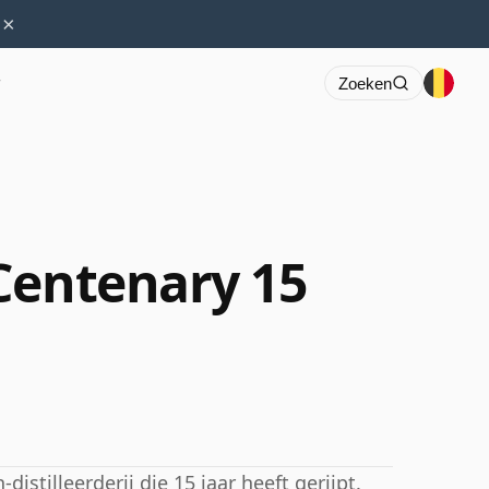
×
r
Zoeken
Centenary 15
istilleerderij die 15 jaar heeft gerijpt.