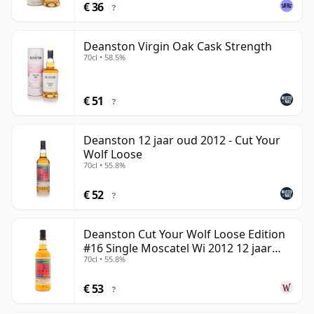
€ 36
?
Deanston Virgin Oak Cask Strength
70cl • 58.5%
€ 51
?
Deanston 12 jaar oud 2012 - Cut Your
Wolf Loose
70cl • 55.8%
€ 52
?
Deanston Cut Your Wolf Loose Edition
#16 Single Moscatel Wi 2012 12 jaar
70cl • 55.8%
oud
€ 53
?