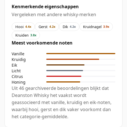
Kenmerkende eigenschappen
Vergeleken met andere whisky-merken
Hooi
Gerst
Dik
Kruidnagel
4.4x
4.2x
4.2x
3.9x
Kruiden
3.8x
Meest voorkomende noten
Vanille
Kruidig
Eik
Licht
Citrus
Honing
Uit 46 gearchiveerde beoordelingen blijkt dat
Deanston Whisky het vaakst wordt
geassocieerd met vanille, kruidig en eik-noten,
waarbij hooi, gerst en dik vaker voorkomt dan
het categorie-gemiddelde.