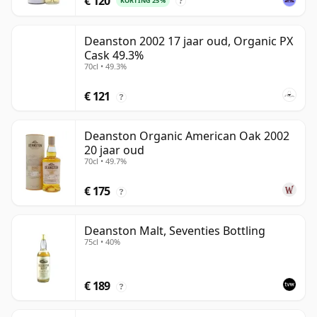
€ 120
KORTING 25%
?
Deanston 2002 17 jaar oud, Organic PX
Cask 49.3%
70cl • 49.3%
€ 121
?
Deanston Organic American Oak 2002
20 jaar oud
70cl • 49.7%
€ 175
?
Deanston Malt, Seventies Bottling
75cl • 40%
€ 189
?