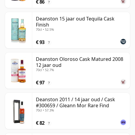
€ 86
?
Deanston 15 jaar oud Tequila Cask
Finish
70cl • 52.5%
€ 93
?
Deanston Oloroso Cask Matured 2008
12 jaar oud
70cl • 52.7%
€ 97
?
Deanston 2011 / 14 jaar oud / Cask
#300659 / Gleann Mor Rare Find
70cl • 57.3%
€ 82
?