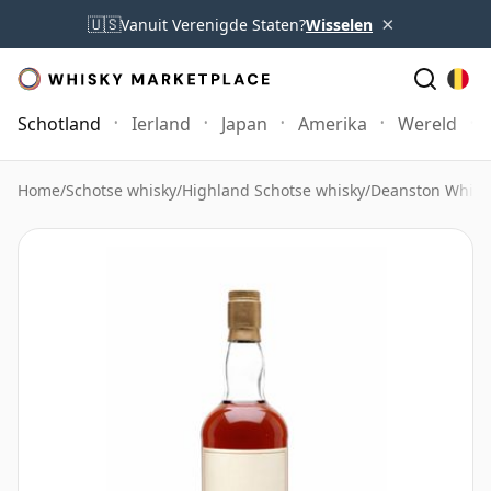
×
🇺🇸
Vanuit Verenigde Staten?
Wisselen
Schotland
Ierland
Japan
Amerika
Wereld
Home
/
Schotse whisky
/
Highland Schotse whisky
/
Deanston Whisk