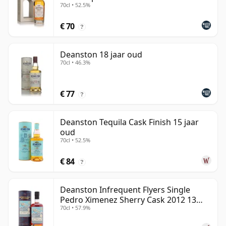
70cl • 52.5%
€ 70
?
Deanston 18 jaar oud
70cl • 46.3%
€ 77
?
Deanston Tequila Cask Finish 15 jaar
oud
70cl • 52.5%
€ 84
?
Deanston Infrequent Flyers Single
Pedro Ximenez Sherry Cask 2012 13
70cl • 57.9%
jaar oud