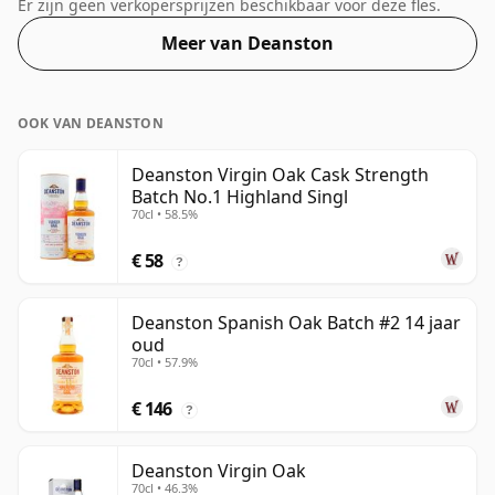
kleiner dan het "standaard" formaat. Het
Er zijn geen verkopersprijzen beschikbaar voor deze fles.
alcoholpercentage bedraagt ​​50,8%.
Meer van Deanston
OOK VAN DEANSTON
Deanston Virgin Oak Cask Strength
Batch No.1 Highland Singl
70cl • 58.5%
€ 58
?
Deanston Spanish Oak Batch #2 14 jaar
oud
70cl • 57.9%
€ 146
?
Deanston Virgin Oak
70cl • 46.3%