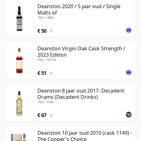
Deanston 2020 / 5 jaar oud / Single
Malts of
70cl • 48%
€ 50
?
Deanston Virgin Oak Cask Strength /
2023 Edition
70cl • 58.5%
€ 51
?
Deanston 8 jaar oud 2017- Decadent
Drams (Decadent Drinks)
70cl • 53%
€ 67
?
Deanston 10 jaar oud 2010 (cask 1149) -
The Cooper's Choice