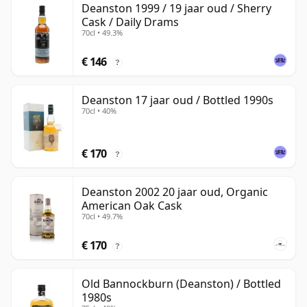
Deanston 1999 / 19 jaar oud / Sherry
Cask / Daily Drams
70cl • 49.3%
€ 146
?
Deanston 17 jaar oud / Bottled 1990s
70cl • 40%
€ 170
?
Deanston 2002 20 jaar oud, Organic
American Oak Cask
70cl • 49.7%
€ 170
?
Old Bannockburn (Deanston) / Bottled
1980s