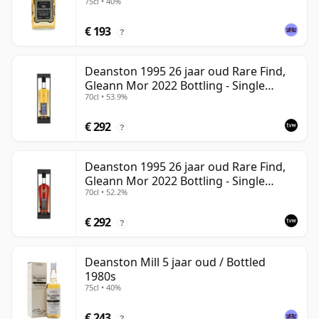
75cl • 40%
€ 193
?
Deanston 1995 26 jaar oud Rare Find,
Gleann Mor 2022 Bottling - Single
70cl • 53.9%
Bourbon Cask 4392
€ 292
?
Deanston 1995 26 jaar oud Rare Find,
Gleann Mor 2022 Bottling - Single
70cl • 52.2%
Sherry Cask 4392A
€ 292
?
Deanston Mill 5 jaar oud / Bottled
1980s
75cl • 40%
€ 243
?