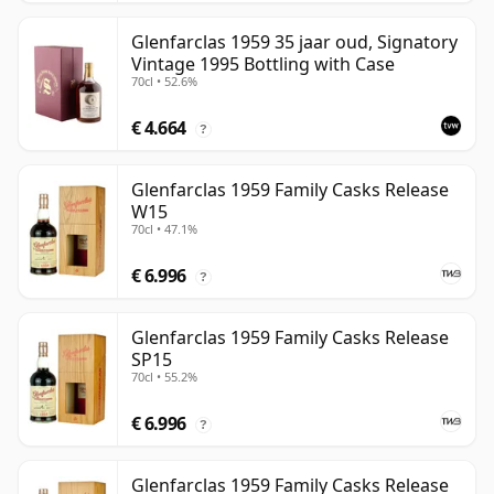
Glenfarclas 1959 35 jaar oud, Signatory
Vintage 1995 Bottling with Case
70cl • 52.6%
€ 4.664
?
Glenfarclas 1959 Family Casks Release
W15
70cl • 47.1%
€ 6.996
?
Glenfarclas 1959 Family Casks Release
SP15
70cl • 55.2%
€ 6.996
?
Glenfarclas 1959 Family Casks Release