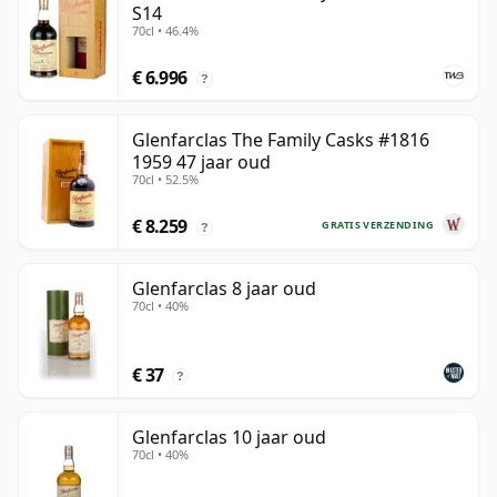
S14
70cl • 46.4%
€ 6.996
?
Glenfarclas The Family Casks #1816
1959 47 jaar oud
70cl • 52.5%
€ 8.259
GRATIS VERZENDING
?
Glenfarclas 8 jaar oud
70cl • 40%
€ 37
?
Glenfarclas 10 jaar oud
70cl • 40%