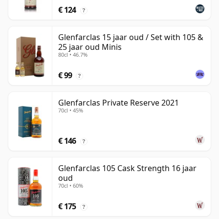
€ 124
?
Glenfarclas 15 jaar oud / Set with 105 &
25 jaar oud Minis
80cl • 46.7%
€ 99
?
Glenfarclas Private Reserve 2021
70cl • 45%
€ 146
?
Glenfarclas 105 Cask Strength 16 jaar
oud
70cl • 60%
€ 175
?