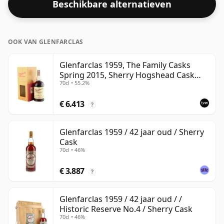
Beschikbare alternatieven
beschouwd als een whisky met een hogere sterkte,
met een ABV van 50,9%. Wordt geleverd in de reguliere
bottelgrootte van 70cl.
OOK VAN GLENFARCLAS
Glenfarclas 1959, The Family Casks
Spring 2015, Sherry Hogshead Cask
70cl • 55.2%
#3226 with Box | Single Speyside Malt
Whisky | 55.2% | 70cl | The Whisky
€ 6.413
Vault
?
Glenfarclas 1959 / 42 jaar oud / Sherry
Cask
70cl • 46%
€ 3.887
?
Glenfarclas 1959 / 42 jaar oud / /
Historic Reserve No.4 / Sherry Cask
70cl • 46%