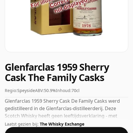
Glenfarclas 1959 Sherry
Cask The Family Casks
Regio:
Speyside
ABV:
50.9%
Inhoud:
70cl
Glenfarclas 1959 Sherry Cask De Family Casks werd
gedistilleerd in de Glenfarclas-distilleerderij. Deze
Scotch Whisky heeft geen leeftijdsverklaring - met
andere woorden: de tijdsduur dat de spirit in de fles
Laatst gezien bij:
The Whisky Exchange
heeft gerijpt, is niet aangegeven. Dit kan worden