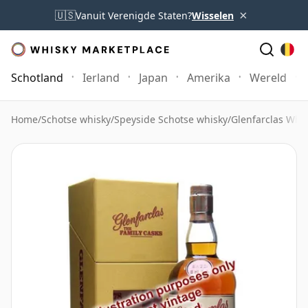
×
🇺🇸
Vanuit Verenigde Staten?
Wisselen
Schotland
Ierland
Japan
Amerika
Wereld
Home
/
Schotse whisky
/
Speyside Schotse whisky
/
Glenfarclas Whi