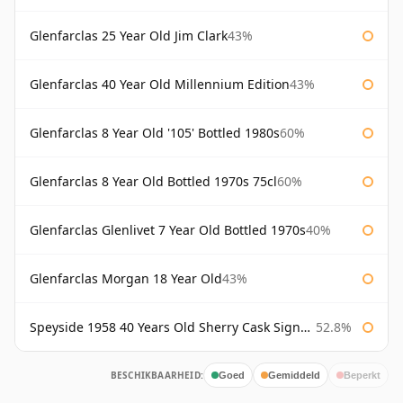
Glenfarclas 25 Year Old Jim Clark
43%
Glenfarclas 40 Year Old Millennium Edition
43%
Glenfarclas 8 Year Old '105' Bottled 1980s
60%
Glenfarclas 8 Year Old Bottled 1970s 75cl
60%
Glenfarclas Glenlivet 7 Year Old Bottled 1970s
40%
Glenfarclas Morgan 18 Year Old
43%
Speyside 1958 40 Years Old Sherry Cask Signatory
52.8%
BESCHIKBAARHEID:
Goed
Gemiddeld
Beperkt