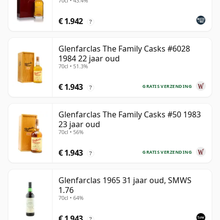
70cl • 43.4%
€ 1.942
?
Glenfarclas The Family Casks #6028
1984 22 jaar oud
70cl • 51.3%
€ 1.943
GRATIS VERZENDING
?
Glenfarclas The Family Casks #50 1983
23 jaar oud
70cl • 56%
€ 1.943
GRATIS VERZENDING
?
Glenfarclas 1965 31 jaar oud, SMWS
1.76
70cl • 64%
€ 1.943
?