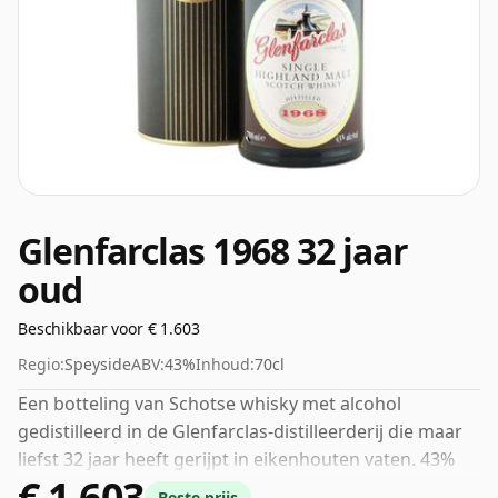
Glenfarclas 1968 32 jaar
oud
Beschikbaar voor € 1.603
Regio:
Speyside
ABV:
43%
Inhoud:
70cl
Een botteling van Schotse whisky met alcohol
gedistilleerd in de Glenfarclas-distilleerderij die maar
liefst 32 jaar heeft gerijpt in eikenhouten vaten. 43%
€ 1.603
wordt door velen beschouwd als een goed ABV voor
Beste prijs