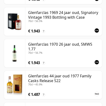
Glenfarclas 1969 24 jaar oud, Signatory
Vintage 1993 Bottling with Case
70cl • 56.5%
€ 1.943
?
Glenfarclas 1970 26 jaar oud, SMWS
1.77
70cl • 56.7%
€ 1.943
?
Glenfarclas 44 jaar oud 1977 Family
Casks Release S22
70cl • 45.9%
€ 1.487
?