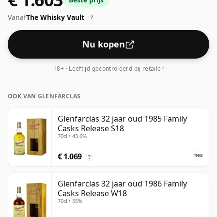
het ervaren van het 'mondgevoel' en de volle smaak
Vanaf
The Whisky Vault
van whisky.
?
Nu kopen
18+ · Leeftijd gecontroleerd bij retailer
OOK VAN GLENFARCLAS
Glenfarclas 32 jaar oud 1985 Family
Casks Release S18
70cl • 43.6%
€ 1.069
?
Glenfarclas 32 jaar oud 1986 Family
Casks Release W18
70cl • 55%