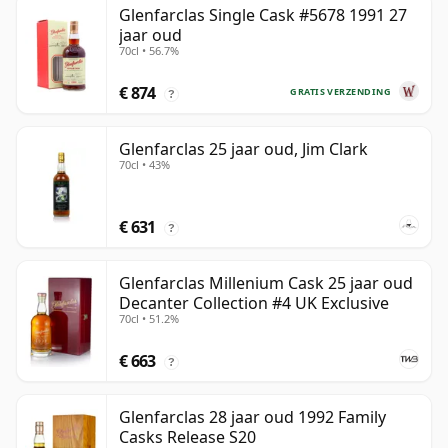
Glenfarclas Single Cask #5678 1991 27
jaar oud
70cl • 56.7%
€ 874
GRATIS VERZENDING
?
Glenfarclas 25 jaar oud, Jim Clark
70cl • 43%
€ 631
?
Glenfarclas Millenium Cask 25 jaar oud
Decanter Collection #4 UK Exclusive
70cl • 51.2%
€ 663
?
Glenfarclas 28 jaar oud 1992 Family
Casks Release S20