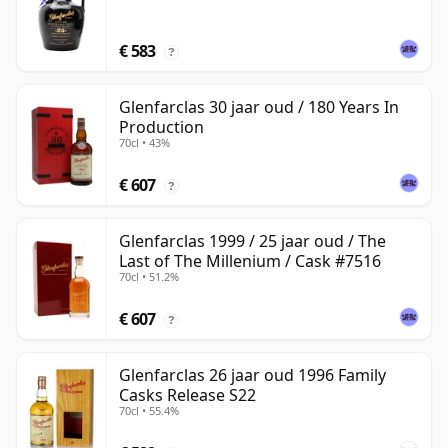
€ 583
?
Glenfarclas 30 jaar oud / 180 Years In
Production
70cl • 43%
€ 607
?
Glenfarclas 1999 / 25 jaar oud / The
Last of The Millenium / Cask #7516
70cl • 51.2%
€ 607
?
Glenfarclas 26 jaar oud 1996 Family
Casks Release S22
70cl • 55.4%