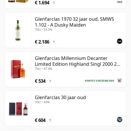
€ 1.694
?
Glenfarclas 1970 32 jaar oud, SMWS
1.102 - A Dusky Maiden
70cl • 53.5%
€ 2.186
?
Glenfarclas Millennium Decanter
Limited Edition Highland Singl 2000 24
70cl • 47.4%
jaar oud
€ 534
GRATIS VERZENDING
?
Glenfarclas 30 jaar oud
70cl • 43%
€ 604
?