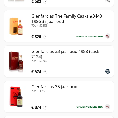
€ 582
?
Glenfarclas The Family Casks #3448
1986 35 jaar oud
70cl • 50.5%
€ 826
GRATIS VERZENDING
?
Glenfarclas 33 jaar oud 1988 (cask
7124)
70cl • 56.9%
€ 874
?
Glenfarclas 35 jaar oud
70cl • 43%
€ 874
GRATIS VERZENDING
?