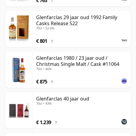
€ 763
?
Glenfarclas 29 jaar oud 1992 Family
Casks Release S22
70cl • 52.6%
€ 801
?
Glenfarclas 1980 / 23 jaar oud /
Christmas Single Malt / Cask #11064
70cl • 46%
€ 875
?
Glenfarclas 40 jaar oud
70cl • 43%
€ 1.239
?