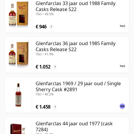
Glenfarclas 33 jaar oud 1988 Family
Casks Release S22
70cl • 49.5%
€ 946
?
Glenfarclas 36 jaar oud 1985 Family
Casks Release S22
70cl • 41.9%
€ 1.052
?
Glenfarclas 1969 / 29 jaar oud / Single
Sherry Cask #2891
70cl • 46.2%
€ 1.458
?
Glenfarclas 44 jaar oud 1977 (cask
7284)