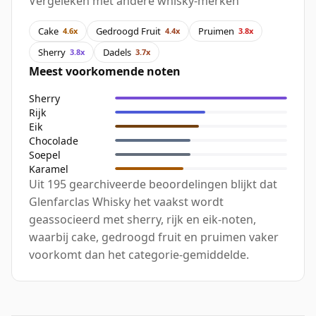
Vergeleken met andere whisky-merken
Cake
Gedroogd Fruit
Pruimen
4.6x
4.4x
3.8x
Sherry
Dadels
3.8x
3.7x
Meest voorkomende noten
Sherry
Rijk
Eik
Chocolade
Soepel
Karamel
Uit 195 gearchiveerde beoordelingen blijkt dat
Glenfarclas Whisky het vaakst wordt
geassocieerd met sherry, rijk en eik-noten,
waarbij cake, gedroogd fruit en pruimen vaker
voorkomt dan het categorie-gemiddelde.