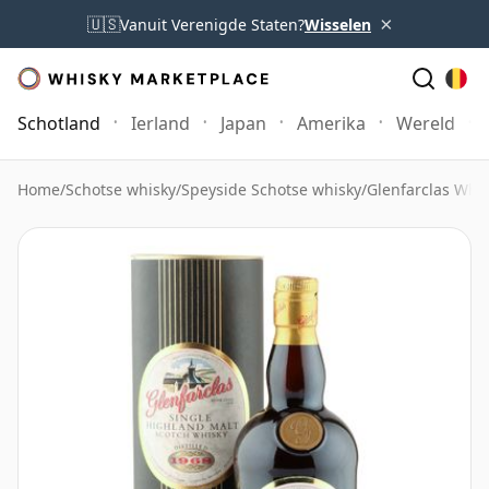
×
🇺🇸
Vanuit Verenigde Staten?
Wisselen
Schotland
Ierland
Japan
Amerika
Wereld
Home
/
Schotse whisky
/
Speyside Schotse whisky
/
Glenfarclas Whi