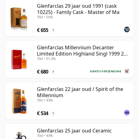
Glenfarclas 29 jaar oud 1991 (cask
10225) - Family Cask - Master of Ma
70cl • 55%
€ 655
?
Glenfarclas Millennium Decanter
Limited Edition Highland Singl 1999 25
70cl • 51.2%
jaar oud
€ 680
GRATIS VERZENDING
?
Glenfarclas 22 jaar oud / Spirit of the
Millennium
70cl • 43%
€ 534
?
Glenfarclas 25 jaar oud Ceramic
70cl • 43%