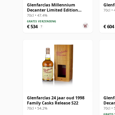
Glenfarclas Millennium
Glenf
Decanter Limited Edition
70cl •
Highland Singl 2000 24 jaar
70cl • 47.4%
oud
GRATIS VERZENDING
€ 534
€ 604
?
Glenfarclas 24 jaar oud 1998
Glenf
Family Casks Release S22
Decan
Highl
70cl • 54.2%
70cl •
oud
GRATIS