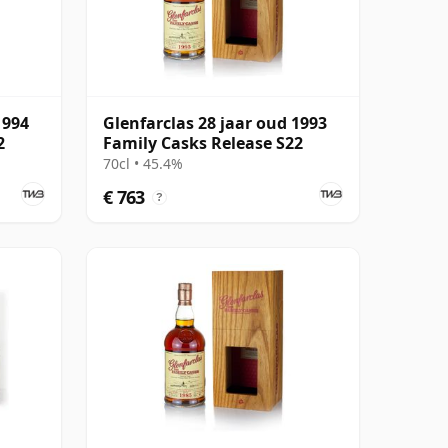
1994
Glenfarclas 28 jaar oud 1993
2
Family Casks Release S22
70cl • 45.4%
€ 763
?