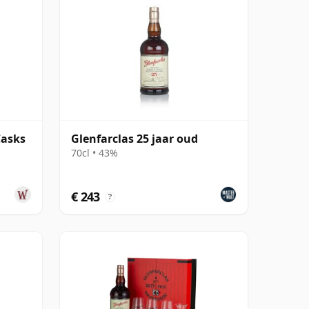
Casks
Glenfarclas 25 jaar oud
70cl • 43%
€ 243
?