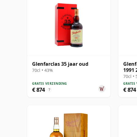
Glenfarclas 35 jaar oud
Glenf
1991 
70cl • 43%
70cl •
GRATIS VERZENDING
GRATIS
€ 874
€ 874
?