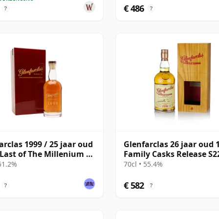
€ 486
?
?
arclas 1999 / 25 jaar oud
Glenfarclas 26 jaar oud 
 Last of The Millenium /
Family Casks Release S2
#7516
 51.2%
70cl • 55.4%
€ 582
?
?