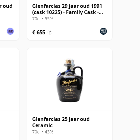
ar oud
Glenfarclas 29 jaar oud 1991
(cask 10225) - Family Cask -
Master of Ma
70cl • 55%
€ 655
?
Glenfarclas 25 jaar oud
Ceramic
70cl • 43%