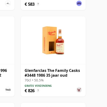
€ 583
?
1996
Glenfarclas The Family Casks
2
#3448 1986 35 jaar oud
70cl • 50.5%
GRATIS VERZENDING
€ 826
?