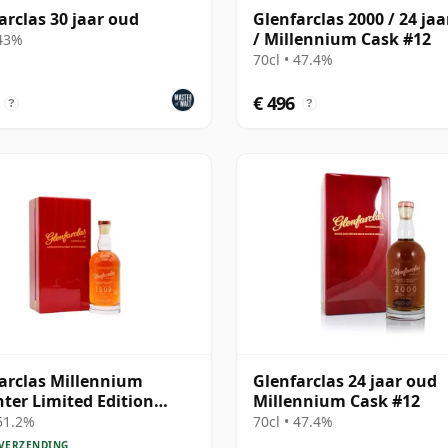
arclas 30 jaar oud
Glenfarclas 2000 / 24 ja
/ Millennium Cask #12
 43%
70cl • 47.4%
€ 496
?
?
arclas Millennium
Glenfarclas 24 jaar oud
ter Limited Edition
Millennium Cask #12
and Singl 1999 25 jaar
 51.2%
70cl • 47.4%
 VERZENDING