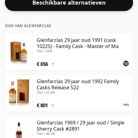
Beschikbare alternatieven
OOK VAN GLENFARCLAS
Glenfarclas 29 jaar oud 1991 (cask
10225) - Family Cask - Master of Ma
70cl • 55%
€ 656
?
Glenfarclas 29 jaar oud 1992 Family
Casks Release S22
70cl • 52.6%
€ 801
?
Glenfarclas 1969 / 29 jaar oud / Single
Sherry Cask #2891
70cl • 46.2%