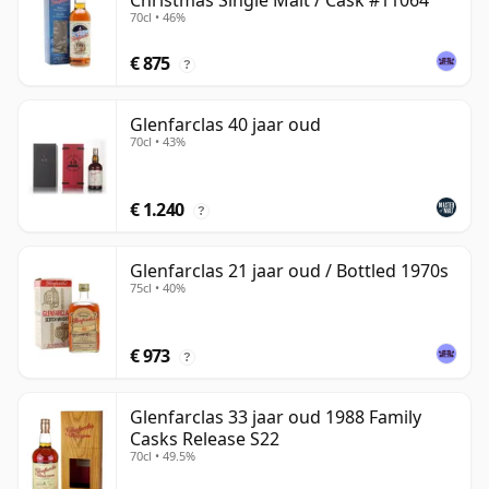
Christmas Single Malt / Cask #11064
70cl • 46%
€ 875
?
Glenfarclas 40 jaar oud
70cl • 43%
€ 1.240
?
Glenfarclas 21 jaar oud / Bottled 1970s
75cl • 40%
€ 973
?
Glenfarclas 33 jaar oud 1988 Family
Casks Release S22
70cl • 49.5%