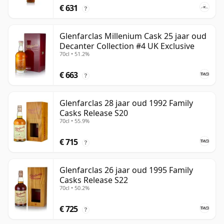
€ 631
?
Glenfarclas Millenium Cask 25 jaar oud
Decanter Collection #4 UK Exclusive
70cl • 51.2%
€ 663
?
Glenfarclas 28 jaar oud 1992 Family
Casks Release S20
70cl • 55.9%
€ 715
?
Glenfarclas 26 jaar oud 1995 Family
Casks Release S22
70cl • 50.2%
€ 725
?