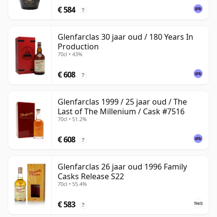
€ 584
?
Glenfarclas 30 jaar oud / 180 Years In
Production
70cl • 43%
€ 608
?
Glenfarclas 1999 / 25 jaar oud / The
Last of The Millenium / Cask #7516
70cl • 51.2%
€ 608
?
Glenfarclas 26 jaar oud 1996 Family
Casks Release S22
70cl • 55.4%
€ 583
?