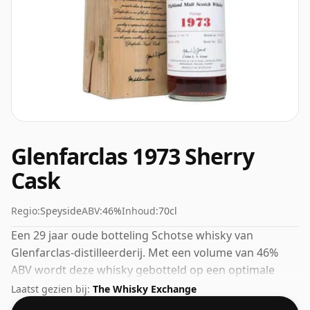
Glenfarclas 1973 Sherry
Cask
Regio:
Speyside
ABV:
46%
Inhoud:
70cl
Een 29 jaar oude botteling Schotse whisky van
Glenfarclas-distilleerderij. Met een volume van 46%
ABV wordt deze whisky gebotteld op een optimale
drinksterkte. Puur of met een druppel water genoten.
Laatst gezien bij:
The Whisky Exchange