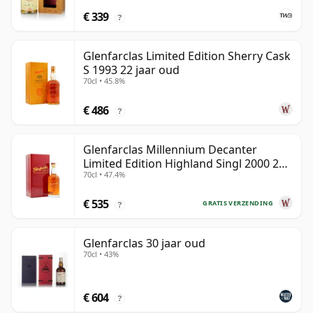
€ 339
?
Glenfarclas Limited Edition Sherry Cask
S 1993 22 jaar oud
70cl • 45.8%
€ 486
?
Glenfarclas Millennium Decanter
Limited Edition Highland Singl 2000 24
70cl • 47.4%
jaar oud
€ 535
GRATIS VERZENDING
?
Glenfarclas 30 jaar oud
70cl • 43%
€ 604
?