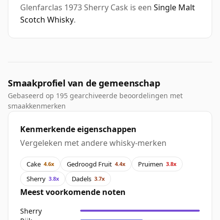
Glenfarclas 1973 Sherry Cask is een
Single Malt
Scotch Whisky
.
Smaakprofiel van de gemeenschap
Gebaseerd op 195 gearchiveerde beoordelingen met
smaakkenmerken
Kenmerkende eigenschappen
Vergeleken met andere whisky-merken
Cake
Gedroogd Fruit
Pruimen
4.6x
4.4x
3.8x
Sherry
Dadels
3.8x
3.7x
Meest voorkomende noten
Sherry