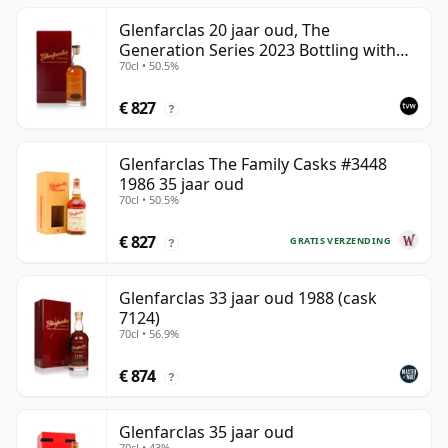
Glenfarclas 20 jaar oud, The
Generation Series 2023 Bottling with
70cl • 50.5%
Case - Port Pipe #1355
€ 827
?
Glenfarclas The Family Casks #3448
1986 35 jaar oud
70cl • 50.5%
€ 827
GRATIS VERZENDING
?
Glenfarclas 33 jaar oud 1988 (cask
7124)
70cl • 56.9%
€ 874
?
Glenfarclas 35 jaar oud
70cl • 43%