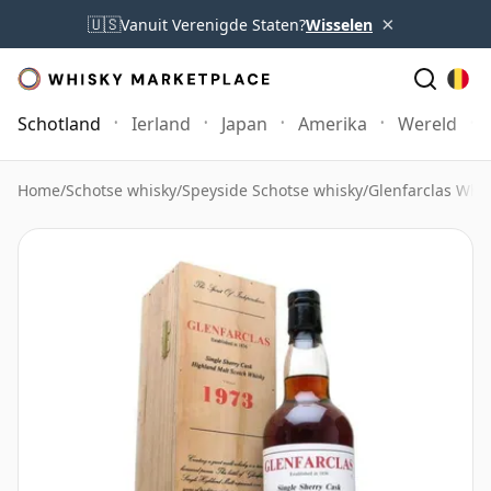
×
🇺🇸
Vanuit Verenigde Staten?
Wisselen
Schotland
Ierland
Japan
Amerika
Wereld
Home
/
Schotse whisky
/
Speyside Schotse whisky
/
Glenfarclas Whi