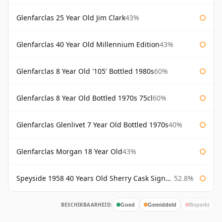
Glenfarclas 25 Year Old Jim Clark
43%
Glenfarclas 40 Year Old Millennium Edition
43%
Glenfarclas 8 Year Old '105' Bottled 1980s
60%
Glenfarclas 8 Year Old Bottled 1970s 75cl
60%
Glenfarclas Glenlivet 7 Year Old Bottled 1970s
40%
Glenfarclas Morgan 18 Year Old
43%
Speyside 1958 40 Years Old Sherry Cask Signatory
52.8%
BESCHIKBAARHEID:
Goed
Gemiddeld
Beperkt