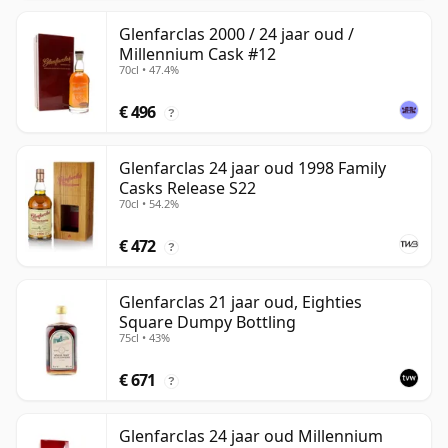
Glenfarclas 2000 / 24 jaar oud /
Millennium Cask #12
70cl • 47.4%
€ 496
?
Glenfarclas 24 jaar oud 1998 Family
Casks Release S22
70cl • 54.2%
€ 472
?
Glenfarclas 21 jaar oud, Eighties
Square Dumpy Bottling
75cl • 43%
€ 671
?
Glenfarclas 24 jaar oud Millennium