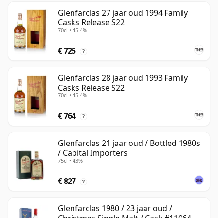
Glenfarclas 27 jaar oud 1994 Family
Casks Release S22
70cl • 45.4%
€ 725
?
Glenfarclas 28 jaar oud 1993 Family
Casks Release S22
70cl • 45.4%
€ 764
?
Glenfarclas 21 jaar oud / Bottled 1980s
/ Capital Importers
75cl • 43%
€ 827
?
Glenfarclas 1980 / 23 jaar oud /