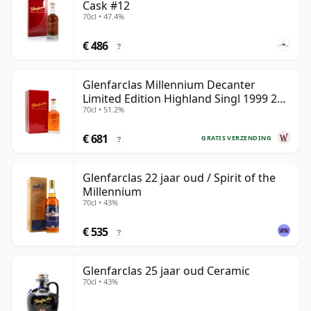
Cask #12
70cl • 47.4%
€ 486
?
Glenfarclas Millennium Decanter
Limited Edition Highland Singl 1999 25
70cl • 51.2%
jaar oud
€ 681
GRATIS VERZENDING
?
Glenfarclas 22 jaar oud / Spirit of the
Millennium
70cl • 43%
€ 535
?
Glenfarclas 25 jaar oud Ceramic
70cl • 43%