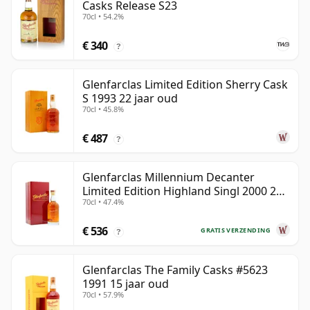
Casks Release S23
70cl • 54.2%
€ 340
?
Glenfarclas Limited Edition Sherry Cask
S 1993 22 jaar oud
70cl • 45.8%
€ 487
?
Glenfarclas Millennium Decanter
Limited Edition Highland Singl 2000 24
70cl • 47.4%
jaar oud
€ 536
GRATIS VERZENDING
?
Glenfarclas The Family Casks #5623
1991 15 jaar oud
70cl • 57.9%