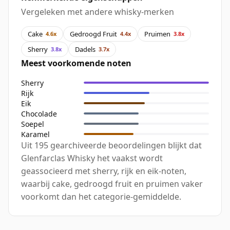
Vergeleken met andere whisky-merken
Cake
Gedroogd Fruit
Pruimen
4.6x
4.4x
3.8x
Sherry
Dadels
3.8x
3.7x
Meest voorkomende noten
Sherry
Rijk
Eik
Chocolade
Soepel
Karamel
Uit 195 gearchiveerde beoordelingen blijkt dat
Glenfarclas Whisky het vaakst wordt
geassocieerd met sherry, rijk en eik-noten,
waarbij cake, gedroogd fruit en pruimen vaker
voorkomt dan het categorie-gemiddelde.