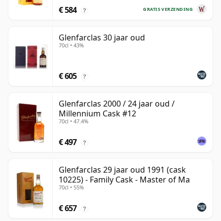
€ 584
GRATIS VERZENDING
?
Glenfarclas 30 jaar oud
70cl • 43%
€ 605
?
Glenfarclas 2000 / 24 jaar oud /
Millennium Cask #12
70cl • 47.4%
€ 497
?
Glenfarclas 29 jaar oud 1991 (cask
10225) - Family Cask - Master of Ma
70cl • 55%
€ 657
?