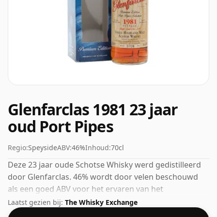
Glenfarclas 1981 23 jaar
oud Port Pipes
Regio:
Speyside
ABV:
46%
Inhoud:
70cl
Deze 23 jaar oude Schotse Whisky werd gedistilleerd
door Glenfarclas. 46% wordt door velen beschouwd
als een goed ABV voor het ervaren van het
'mondgevoel' en de volle smaak van whisky.
Laatst gezien bij:
The Whisky Exchange