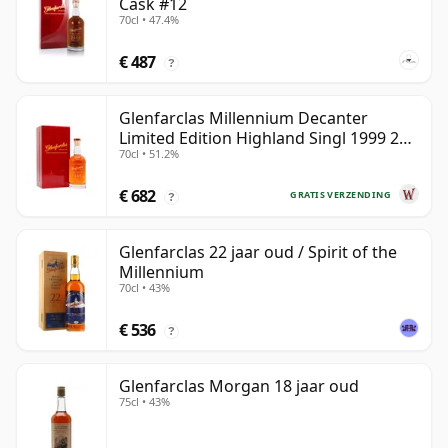
Cask #12
70cl • 47.4%
€ 487
?
Glenfarclas Millennium Decanter
Limited Edition Highland Singl 1999 25
70cl • 51.2%
jaar oud
€ 682
GRATIS VERZENDING
?
Glenfarclas 22 jaar oud / Spirit of the
Millennium
70cl • 43%
€ 536
?
Glenfarclas Morgan 18 jaar oud
75cl • 43%