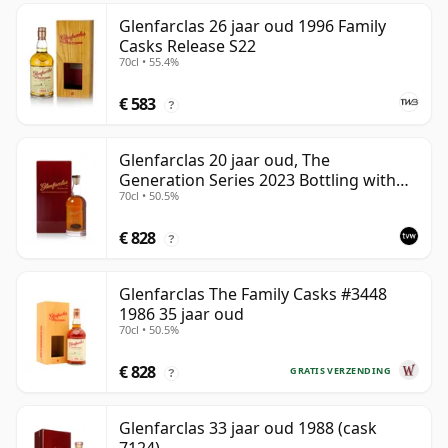
Glenfarclas 26 jaar oud 1996 Family
Casks Release S22
70cl • 55.4%
€ 583
?
Glenfarclas 20 jaar oud, The
Generation Series 2023 Bottling with
70cl • 50.5%
Case - Port Pipe #1355
€ 828
?
Glenfarclas The Family Casks #3448
1986 35 jaar oud
70cl • 50.5%
€ 828
GRATIS VERZENDING
?
Glenfarclas 33 jaar oud 1988 (cask