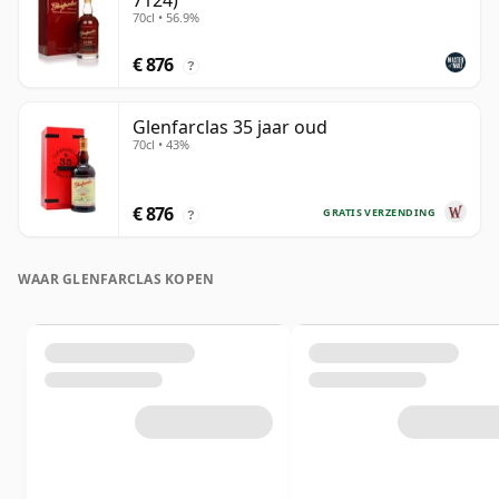
7124)
70cl • 56.9%
€ 876
?
Glenfarclas 35 jaar oud
70cl • 43%
€ 876
GRATIS VERZENDING
?
WAAR GLENFARCLAS KOPEN