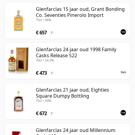
Glenfarclas 15 jaar oud, Grant Bonding
Co. Seventies Pinerolo Import
75cl • 46%
€ 657
?
Glenfarclas 24 jaar oud 1998 Family
Casks Release S22
70cl • 54.2%
€ 473
?
Glenfarclas 21 jaar oud, Eighties
Square Dumpy Bottling
75cl • 43%
€ 672
?
Glenfarclas 24 jaar oud Millennium