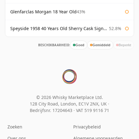
Glenfarclas Morgan 18 Year Old
43%
Speyside 1958 40 Years Old Sherry Cask Signatory
52.8%
BESCHIKBAARHEID:
Goed
Gemiddeld
Beperkt
© 2026 Whisky Marketplace Ltd.
128 City Road, London, EC1V 2NX, UK ·
Bedrijfsnr. 17204643
·
VAT 519 9116 71
Zoeken
Privacybeleid
Over ons
Algemene voorwaarden