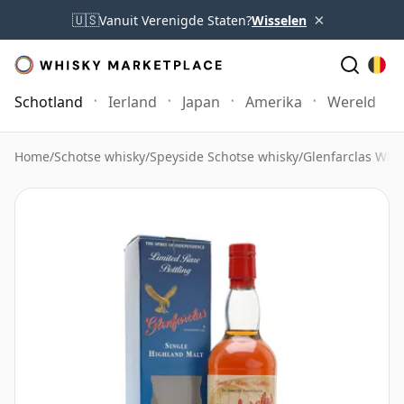
×
🇺🇸
Vanuit Verenigde Staten?
Wisselen
Schotland
Ierland
Japan
Amerika
Wereld
Home
/
Schotse whisky
/
Speyside Schotse whisky
/
Glenfarclas Whi