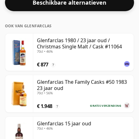
Beschikbare alternatieven
OOK VAN GLENFARCLAS
Glenfarclas 1980 / 23 jaar oud /
Christmas Single Malt / Cask #11064
70cl • 46%
€ 877
?
Glenfarclas The Family Casks #50 1983
23 jaar oud
70cl • 56%
€ 1.948
GRATIS VERZENDING
?
Glenfarclas 15 jaar oud
70cl • 46%