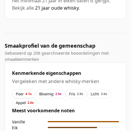
het minimaal 21 jaar in eiken vaten is gerijpt.
Bekijk alle
21 jaar oude whisky
.
Smaakprofiel van de gemeenschap
Gebaseerd op 206 gearchiveerde beoordelingen met
smaakkenmerken
Kenmerkende eigenschappen
Vergeleken met andere whisky-merken
Peer
Bloemig
Fris
Licht
4.1x
2.9x
2.8x
2.6x
Appel
2.6x
Meest voorkomende noten
Vanille
Eik