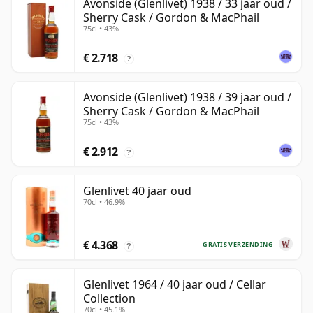
Avonside (Glenlivet) 1938 / 33 jaar oud /
Sherry Cask / Gordon & MacPhail
75cl • 43%
€ 2.718
?
Avonside (Glenlivet) 1938 / 39 jaar oud /
Sherry Cask / Gordon & MacPhail
75cl • 43%
€ 2.912
?
Glenlivet 40 jaar oud
70cl • 46.9%
€ 4.368
GRATIS VERZENDING
?
Glenlivet 1964 / 40 jaar oud / Cellar
Collection
70cl • 45.1%