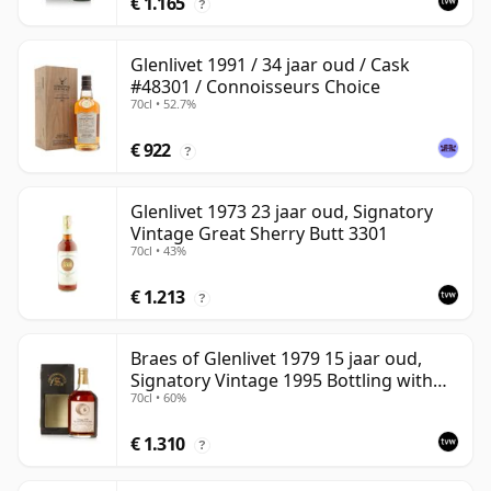
€ 1.165
?
Glenlivet 1991 / 34 jaar oud / Cask
#48301 / Connoisseurs Choice
70cl • 52.7%
€ 922
?
Glenlivet 1973 23 jaar oud, Signatory
Vintage Great Sherry Butt 3301
70cl • 43%
€ 1.213
?
Braes of Glenlivet 1979 15 jaar oud,
Signatory Vintage 1995 Bottling with
70cl • 60%
Case - Cask 16040
€ 1.310
?