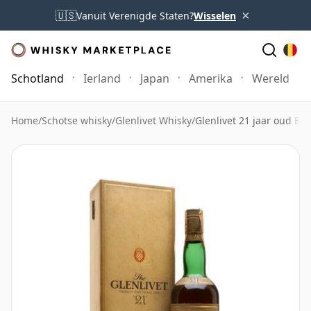
×
🇺🇸
Vanuit Verenigde Staten?
Wisselen
Schotland
Ierland
Japan
Amerika
Wereld
Home
/
Schotse whisky
/
Glenlivet Whisky
/
Glenlivet 21 jaar oud Bot