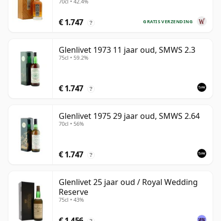
70cl • 42.4%
oud
€ 1.747
GRATIS VERZENDING
?
Glenlivet 1973 11 jaar oud, SMWS 2.3
75cl • 59.2%
€ 1.747
?
Glenlivet 1975 29 jaar oud, SMWS 2.64
70cl • 56%
€ 1.747
?
Glenlivet 25 jaar oud / Royal Wedding
Reserve
75cl • 43%
€ 1.456
?