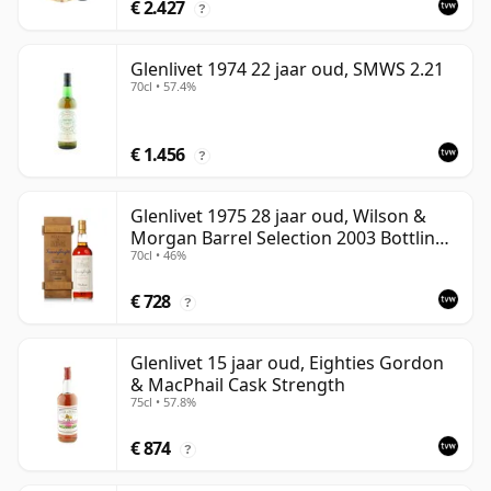
€ 2.427
?
Glenlivet 1974 22 jaar oud, SMWS 2.21
70cl • 57.4%
€ 1.456
?
Glenlivet 1975 28 jaar oud, Wilson &
Morgan Barrel Selection 2003 Bottling
70cl • 46%
with Wooden Box
€ 728
?
Glenlivet 15 jaar oud, Eighties Gordon
& MacPhail Cask Strength
75cl • 57.8%
€ 874
?