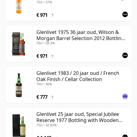
75cl • 57%
€ 971
?
Glenlivet 1975 36 jaar oud, Wilson &
Morgan Barrel Selection 2012 Bottling
70cl • 58.3%
with Wooden Box
€ 971
?
Glenlivet 1983 / 20 jaar oud / French
Oak Finish / Cellar Collection
70cl • 46%
€ 777
?
Glenlivet 25 jaar oud, Special Jubilee
Reserve 1977 Bottling with Wooden
75cl • 42.85%
Case