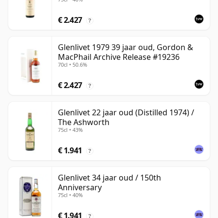
€ 2.427
?
Glenlivet 1979 39 jaar oud, Gordon &
MacPhail Archive Release #19236
70cl • 50.6%
€ 2.427
?
Glenlivet 22 jaar oud (Distilled 1974) /
The Ashworth
75cl • 43%
€ 1.941
?
Glenlivet 34 jaar oud / 150th
Anniversary
75cl • 40%
€ 1.941
?