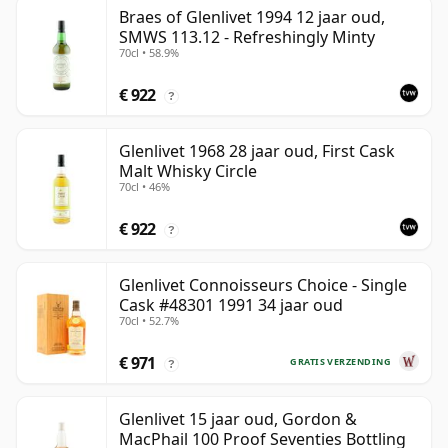
Braes of Glenlivet 1994 12 jaar oud,
SMWS 113.12 - Refreshingly Minty
70cl • 58.9%
€ 922
?
Glenlivet 1968 28 jaar oud, First Cask
Malt Whisky Circle
70cl • 46%
€ 922
?
Glenlivet Connoisseurs Choice - Single
Cask #48301 1991 34 jaar oud
70cl • 52.7%
€ 971
GRATIS VERZENDING
?
Glenlivet 15 jaar oud, Gordon &
MacPhail 100 Proof Seventies Bottling