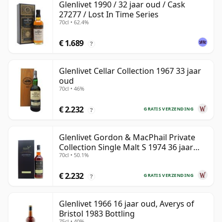
Glenlivet 1990 / 32 jaar oud / Cask
27277 / Lost In Time Series
70cl • 62.4%
€ 1.689
?
Glenlivet Cellar Collection 1967 33 jaar
oud
70cl • 46%
€ 2.232
GRATIS VERZENDING
?
Glenlivet Gordon & MacPhail Private
Collection Single Malt S 1974 36 jaar
70cl • 50.1%
oud
€ 2.232
GRATIS VERZENDING
?
Glenlivet 1966 16 jaar oud, Averys of
Bristol 1983 Bottling
75cl • 40%