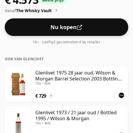
blended Scotch, hoewel veel single malts-whisky's
Vanaf
The Whisky Vault
tegenwoordig op hogere sterktes worden gebotteld.
?
De flesgrootte is 75cl.
Nu kopen
18+ · Leeftijd gecontroleerd bij retailer
OOK VAN GLENLIVET
Glenlivet 1975 28 jaar oud, Wilson &
Morgan Barrel Selection 2003 Bottling
70cl • 46%
with Wooden Box
€ 729
?
Glenlivet 1973 / 21 jaar oud / Bottled
1995 / Wilson & Morgan
70cl • 46%