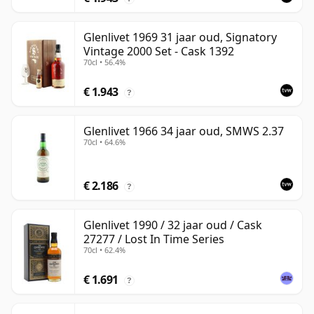
Glenlivet 1969 31 jaar oud, Signatory
Vintage 2000 Set - Cask 1392
70cl • 56.4%
€ 1.943
?
Glenlivet 1966 34 jaar oud, SMWS 2.37
70cl • 64.6%
€ 2.186
?
Glenlivet 1990 / 32 jaar oud / Cask
27277 / Lost In Time Series
70cl • 62.4%
€ 1.691
?