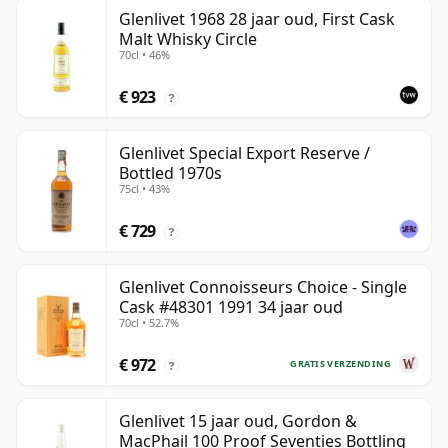
Glenlivet 1968 28 jaar oud, First Cask
Malt Whisky Circle
70cl • 46%
€ 923
?
Glenlivet Special Export Reserve /
Bottled 1970s
75cl • 43%
€ 729
?
Glenlivet Connoisseurs Choice - Single
Cask #48301 1991 34 jaar oud
70cl • 52.7%
€ 972
GRATIS VERZENDING
?
Glenlivet 15 jaar oud, Gordon &
MacPhail 100 Proof Seventies Bottling