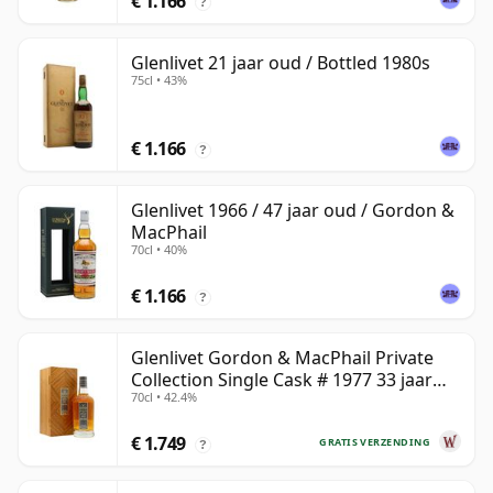
€ 1.166
?
Glenlivet 21 jaar oud / Bottled 1980s
75cl • 43%
€ 1.166
?
Glenlivet 1966 / 47 jaar oud / Gordon &
MacPhail
70cl • 40%
€ 1.166
?
Glenlivet Gordon & MacPhail Private
Collection Single Cask # 1977 33 jaar
70cl • 42.4%
oud
€ 1.749
GRATIS VERZENDING
?