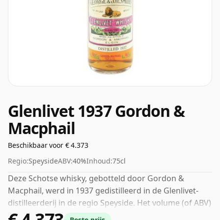
Glenlivet 1937 Gordon &
Macphail
Beschikbaar voor € 4.373
Regio:
Speyside
ABV:
40%
Inhoud:
75cl
Deze Schotse whisky, gebotteld door Gordon &
Macphail, werd in 1937 gedistilleerd in de Glenlivet-
distilleerderij in de regio Speyside. Het volume (of ABV)
€ 4.373
van deze whisky is 40 procent, wat gebruikelijk is voor
Beste prijs