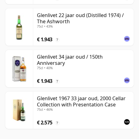
Glenlivet 22 jaar oud (Distilled 1974) /
The Ashworth
75cl • 43%
€ 1.943
?
Glenlivet 34 jaar oud / 150th
Anniversary
75cl • 40%
€ 1.943
?
Glenlivet 1967 33 jaar oud, 2000 Cellar
Collection with Presentation Case
75cl • 46%
€ 2.575
?