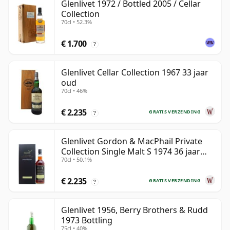
Glenlivet 1972 / Bottled 2005 / Cellar
Collection
70cl • 52.3%
€ 1.700
?
Glenlivet Cellar Collection 1967 33 jaar
oud
70cl • 46%
€ 2.235
GRATIS VERZENDING
?
Glenlivet Gordon & MacPhail Private
Collection Single Malt S 1974 36 jaar
70cl • 50.1%
oud
€ 2.235
GRATIS VERZENDING
?
Glenlivet 1956, Berry Brothers & Rudd
1973 Bottling
75cl • 40%