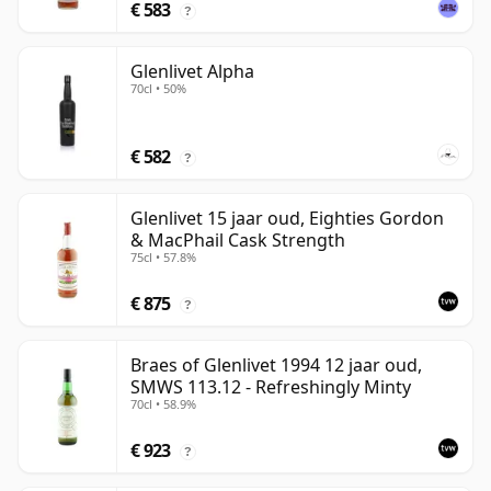
€ 583
?
Glenlivet Alpha
70cl • 50%
€ 582
?
Glenlivet 15 jaar oud, Eighties Gordon
& MacPhail Cask Strength
75cl • 57.8%
€ 875
?
Braes of Glenlivet 1994 12 jaar oud,
SMWS 113.12 - Refreshingly Minty
70cl • 58.9%
€ 923
?