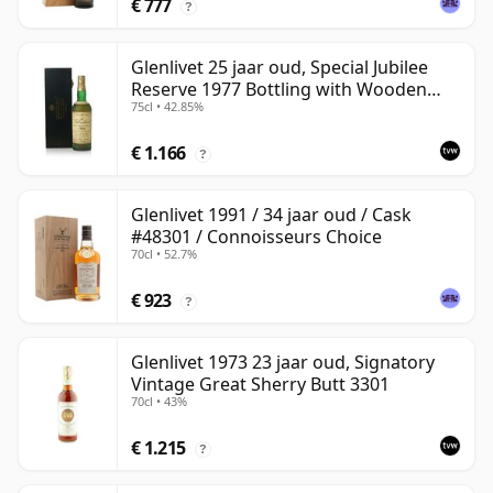
€ 777
?
Glenlivet 25 jaar oud, Special Jubilee
Reserve 1977 Bottling with Wooden
75cl • 42.85%
Case
€ 1.166
?
Glenlivet 1991 / 34 jaar oud / Cask
#48301 / Connoisseurs Choice
70cl • 52.7%
€ 923
?
Glenlivet 1973 23 jaar oud, Signatory
Vintage Great Sherry Butt 3301
70cl • 43%
€ 1.215
?