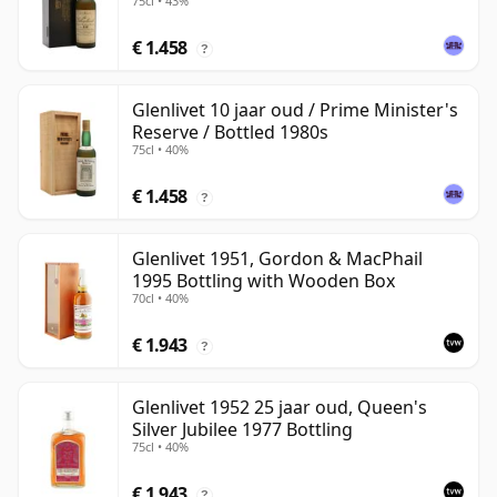
75cl • 43%
€ 1.458
?
Glenlivet 10 jaar oud / Prime Minister's
Reserve / Bottled 1980s
75cl • 40%
€ 1.458
?
Glenlivet 1951, Gordon & MacPhail
1995 Bottling with Wooden Box
70cl • 40%
€ 1.943
?
Glenlivet 1952 25 jaar oud, Queen's
Silver Jubilee 1977 Bottling
75cl • 40%
€ 1.943
?