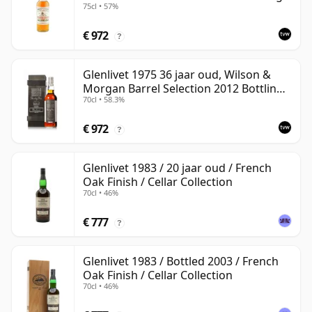
75cl • 57%
€ 972
?
Glenlivet 1975 36 jaar oud, Wilson &
Morgan Barrel Selection 2012 Bottling
70cl • 58.3%
with Wooden Box
€ 972
?
Glenlivet 1983 / 20 jaar oud / French
Oak Finish / Cellar Collection
70cl • 46%
€ 777
?
Glenlivet 1983 / Bottled 2003 / French
Oak Finish / Cellar Collection
70cl • 46%