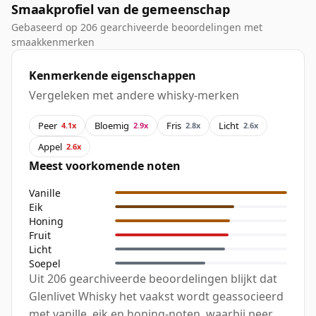
Smaakprofiel van de gemeenschap
Gebaseerd op 206 gearchiveerde beoordelingen met
smaakkenmerken
Kenmerkende eigenschappen
Vergeleken met andere whisky-merken
Peer
Bloemig
Fris
Licht
4.1x
2.9x
2.8x
2.6x
Appel
2.6x
Meest voorkomende noten
Vanille
Eik
Honing
Fruit
Licht
Soepel
Uit 206 gearchiveerde beoordelingen blijkt dat
Glenlivet Whisky het vaakst wordt geassocieerd
met vanille, eik en honing-noten, waarbij peer,