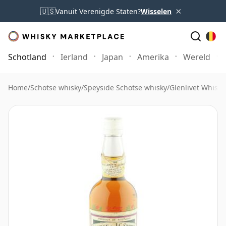
×
🇺🇸
Vanuit Verenigde Staten?
Wisselen
Schotland
Ierland
Japan
Amerika
Wereld
Home
/
Schotse whisky
/
Speyside Schotse whisky
/
Glenlivet Whisky