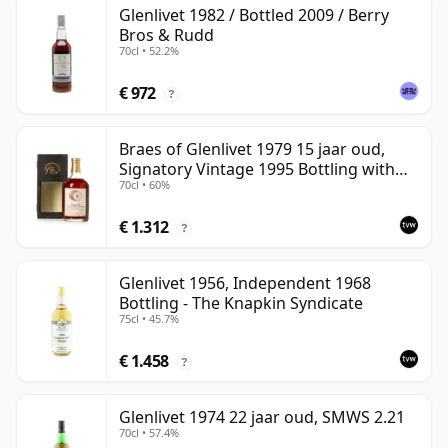
Glenlivet 1982 / Bottled 2009 / Berry
Bros & Rudd
70cl • 52.2%
€ 972
?
Braes of Glenlivet 1979 15 jaar oud,
Signatory Vintage 1995 Bottling with
70cl • 60%
Case - Cask 16040
€ 1.312
?
Glenlivet 1956, Independent 1968
Bottling - The Knapkin Syndicate
75cl • 45.7%
€ 1.458
?
Glenlivet 1974 22 jaar oud, SMWS 2.21
70cl • 57.4%