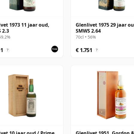
ivet 1973 11 jaar oud,
Glenlivet 1975 29 jaar ou
 2.3
SMWS 2.64
 59.2%
70cl • 56%
51
€ 1.751
?
?
ivet 10 jaar oud / Prime
Glenlivet 1951, Gordon 