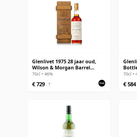
Glenlivet 1975 28 jaar oud,
Glenl
Wilson & Morgan Barrel
Bottl
Selection 2003 Bottling with
Morg
70cl • 46%
70cl •
Wooden Box
€ 729
€ 584
?