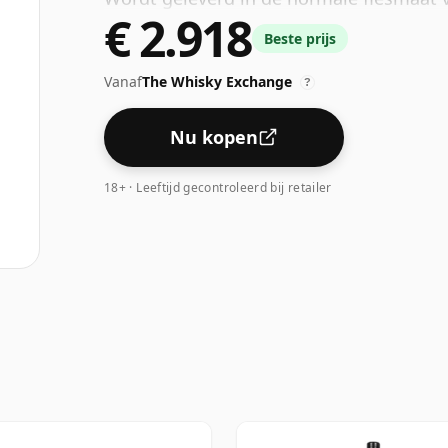
€ 2.918
Beste prijs
Vanaf
The Whisky Exchange
?
Nu kopen
18+ · Leeftijd gecontroleerd bij retailer