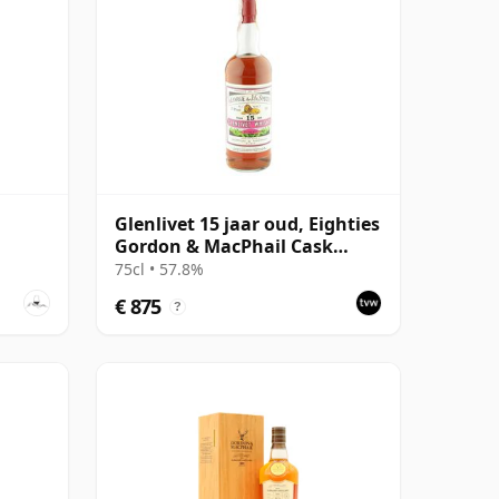
Glenlivet 15 jaar oud, Eighties
Gordon & MacPhail Cask
Strength
75cl • 57.8%
€ 875
?