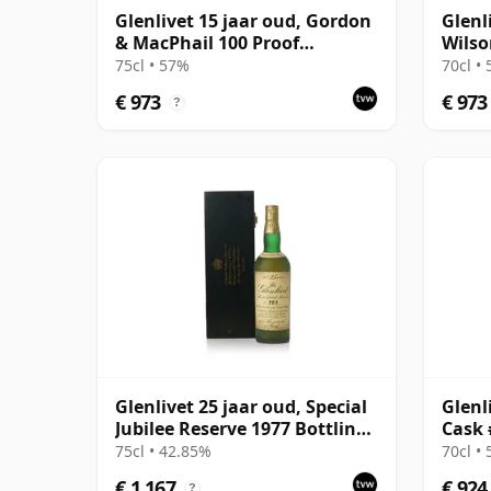
Glenlivet 15 jaar oud, Gordon
Glenl
& MacPhail 100 Proof
Wilso
Seventies Bottling
Selec
75cl • 57%
70cl •
Wood
€ 973
€ 973
?
Glenlivet 25 jaar oud, Special
Glenl
Jubilee Reserve 1977 Bottling
Cask 
with Wooden Case
Choic
75cl • 42.85%
70cl •
€ 1.167
€ 924
?