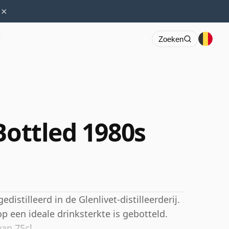
×
r
Zoeken
Bottled 1980s
istilleerd in de Glenlivet-distilleerderij.
p een ideale drinksterkte is gebotteld.
an 75cl.