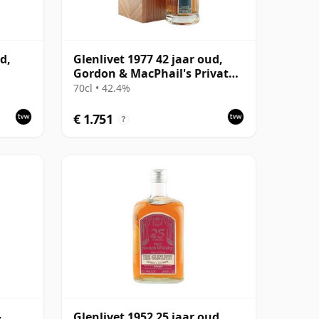
d,
Glenlivet 1977 42 jaar oud,
Gordon & MacPhail's Private
Collection
70cl • 42.4%
€ 1.751
?
&
Glenlivet 1952 25 jaar oud,