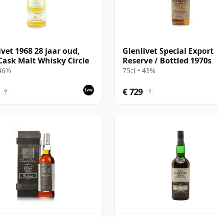
ivet 1968 28 jaar oud,
Glenlivet Special Export
 Cask Malt Whisky Circle
Reserve / Bottled 1970s
 46%
75cl • 43%
€ 729
?
?