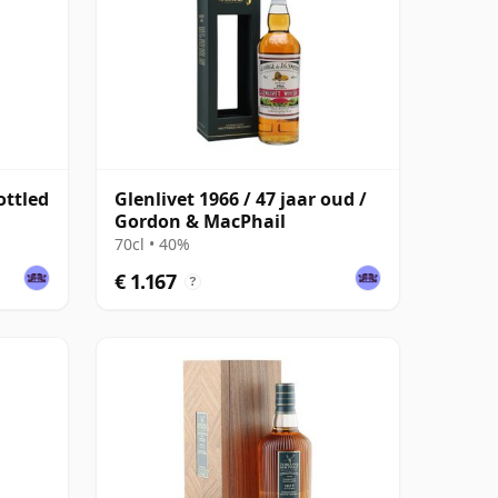
ottled
Glenlivet 1966 / 47 jaar oud /
Gordon & MacPhail
70cl • 40%
€ 1.167
?