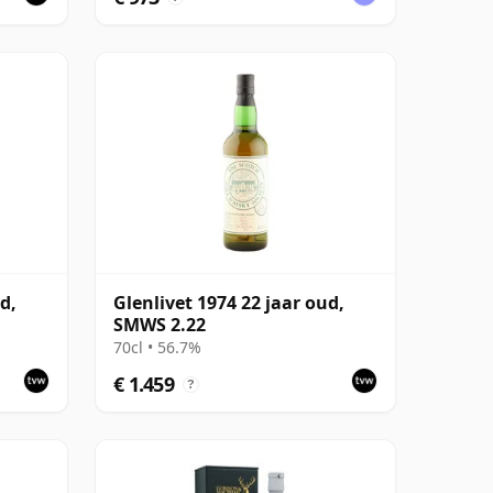
d,
Glenlivet 1974 22 jaar oud,
SMWS 2.22
70cl • 56.7%
€ 1.459
?