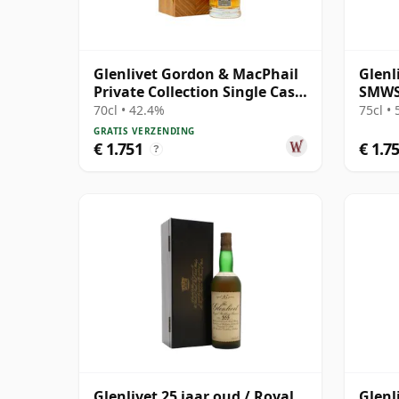
Glenlivet Gordon & MacPhail
Glenl
Private Collection Single Cask
SMWS
# 1977 33 jaar oud
70cl • 42.4%
75cl •
GRATIS VERZENDING
€ 1.751
€ 1.7
?
Glenlivet 25 jaar oud / Royal
Glenl