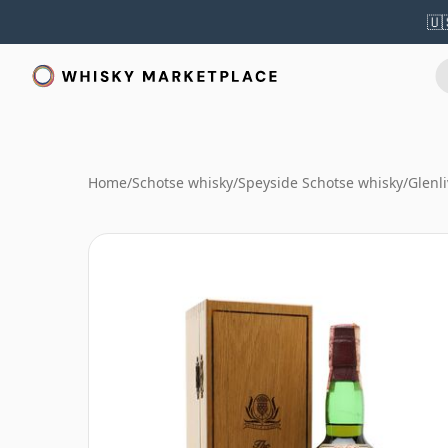
🇺
Home
/
Schotse whisky
/
Speyside Schotse whisky
/
Glenl