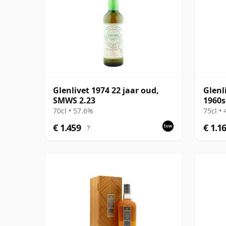
Glenlivet 1974 22 jaar oud,
Glenl
SMWS 2.23
1960s
70cl • 57.6%
75cl •
€ 1.459
€ 1.1
?