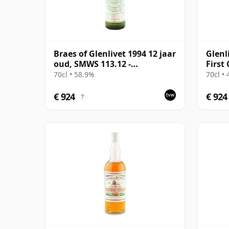
Braes of Glenlivet 1994 12 jaar
Glenl
oud, SMWS 113.12 -
First
Refreshingly Minty
70cl • 58.9%
70cl •
€ 924
€ 924
?