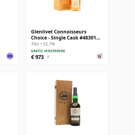
Glenlivet Connoisseurs
Choice - Single Cask #48301
1991 34 jaar oud
70cl • 52.7%
GRATIS VERZENDING
€ 973
?