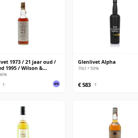
ivet 1973 / 21 jaar oud /
Glenlivet Alpha
ed 1995 / Wilson &
70cl • 50%
an
 46%
€ 583
?
?