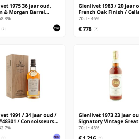
ivet 1975 36 jaar oud,
Glenlivet 1983 / 20 jaar 
n & Morgan Barrel
French Oak Finish / Cell
tion 2012 Bottling with
Collection
 58.3%
70cl • 46%
en Box
€ 778
?
?
ivet 1991 / 34 jaar oud /
Glenlivet 1973 23 jaar ou
#48301 / Connoisseurs
Signatory Vintage Great
e
Sherry Butt 3301
 52.7%
70cl • 43%
€ 1.216
?
?