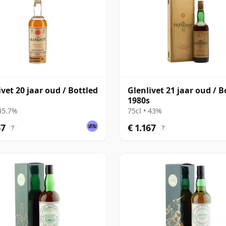
ivet 20 jaar oud / Bottled
Glenlivet 21 jaar oud / B
1980s
 45.7%
75cl • 43%
67
€ 1.167
?
?