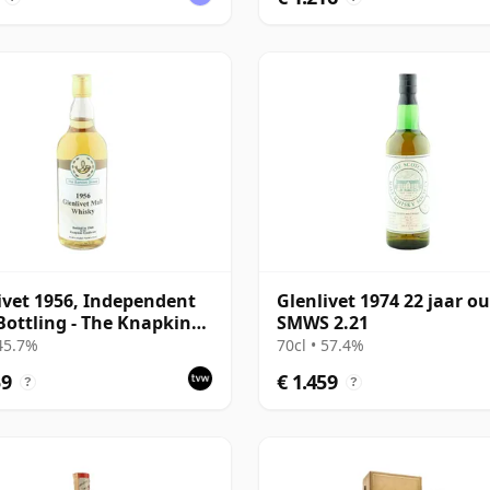
ivet 1956, Independent
Glenlivet 1974 22 jaar ou
Bottling - The Knapkin
SMWS 2.21
cate
 45.7%
70cl • 57.4%
59
€ 1.459
?
?