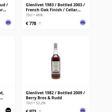
oud /
Glenlivet 1983 / Bottled 2003 /
ar
French Oak Finish / Cellar
Collection
70cl • 46%
€ 778
?
d,
Glenlivet 1982 / Bottled 2009 /
Berry Bros & Rudd
70cl • 52.2%
€ 973
?