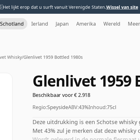
🇸
Het lijkt erop dat u surft vanuit Verenigde Staten.
Wissel van site
Schotland
Ierland
Japan
Amerika
Wereld
Mee
ivet Whisky
/
Glenlivet 1959 Bottled 1980s
Glenlivet 1959 
Beschikbaar voor € 2.918
Regio:
Speyside
ABV:
43%
Inhoud:
75cl
Deze uitdrukking is een Schotse whisky ged
Met 43% zul je merken dat deze whisky o
Wordt geleverd in de normale flesmaat v