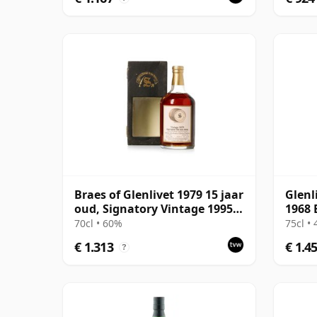
Braes of Glenlivet 1979 15 jaar
Glenl
oud, Signatory Vintage 1995
1968 
Bottling with Case - Cask
Syndi
70cl • 60%
75cl •
16040
€ 1.313
€ 1.4
?