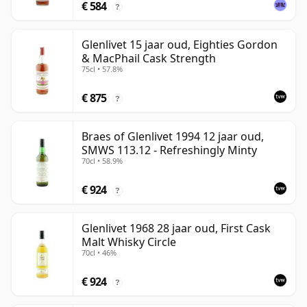
€ 584
?
Glenlivet 15 jaar oud, Eighties Gordon
& MacPhail Cask Strength
75cl • 57.8%
€ 875
?
Braes of Glenlivet 1994 12 jaar oud,
SMWS 113.12 - Refreshingly Minty
70cl • 58.9%
€ 924
?
Glenlivet 1968 28 jaar oud, First Cask
Malt Whisky Circle
70cl • 46%
€ 924
?