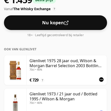
gebotteld - en daarom te beschouwen als een whisky
Vanaf
The Whisky Exchange
van "standaard" sterkte.
?
Nu kopen
18+ · Leeftijd gecontroleerd bij retailer
OOK VAN GLENLIVET
Glenlivet 1975 28 jaar oud, Wilson &
Morgan Barrel Selection 2003 Bottling
70cl • 46%
with Wooden Box
€ 729
?
Glenlivet 1973 / 21 jaar oud / Bottled
1995 / Wilson & Morgan
70cl • 46%