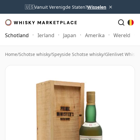
×
🇺🇸
Vanuit Verenigde Staten?
Wisselen
Schotland
Ierland
Japan
Amerika
Wereld
Home
/
Schotse whisky
/
Speyside Schotse whisky
/
Glenlivet Whisky