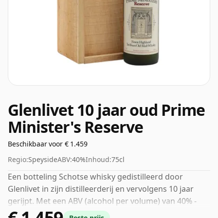
Glenlivet 10 jaar oud Prime
Minister's Reserve
Beschikbaar voor € 1.459
Regio:
Speyside
ABV:
40%
Inhoud:
75cl
Een botteling Schotse whisky gedistilleerd door
Glenlivet in zijn distilleerderij en vervolgens 10 jaar
gerijpt. Met een ABV (alcohol per volume) van 40% -
€ 1.459
dichtbij de minimale sterkte die whisky kan worden
Beste prijs