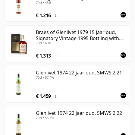
70cl • 43%
€ 1.216
?
Braes of Glenlivet 1979 15 jaar oud,
Signatory Vintage 1995 Bottling with
70cl • 60%
Case - Cask 16040
€ 1.313
?
Glenlivet 1974 22 jaar oud, SMWS 2.21
70cl • 57.4%
€ 1.459
?
Glenlivet 1974 22 jaar oud, SMWS 2.22
70cl • 56.7%