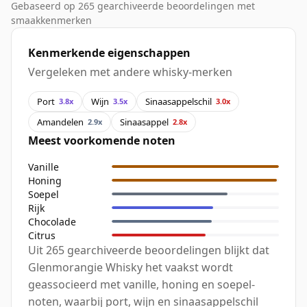
Gebaseerd op 265 gearchiveerde beoordelingen met
smaakkenmerken
Kenmerkende eigenschappen
Vergeleken met andere whisky-merken
Port
Wijn
Sinaasappelschil
3.8x
3.5x
3.0x
Amandelen
Sinaasappel
2.9x
2.8x
Meest voorkomende noten
Vanille
Honing
Soepel
Rijk
Chocolade
Citrus
Uit 265 gearchiveerde beoordelingen blijkt dat
Glenmorangie Whisky het vaakst wordt
geassocieerd met vanille, honing en soepel-
noten, waarbij port, wijn en sinaasappelschil