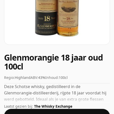
Glenmorangie 18 jaar oud
100cl
Regio:
Highland
ABV:
43%
Inhoud:
100cl
Deze Schotse whisky, gedistilleerd in de
Glenmorangie-distilleerderij, rijpte 18 jaar voordat hij
werd gebotteld. Ideaal als je van extra grote flessen
houdt, deze is 100cl. Het ABV registreert op 43%.
Laatst gezien bij:
The Whisky Exchange