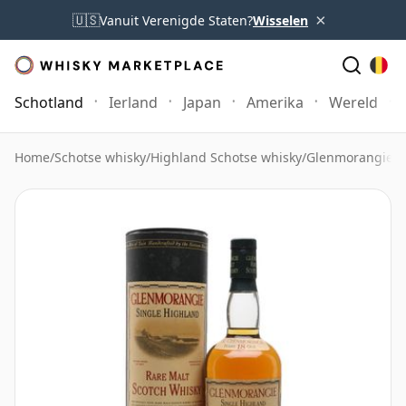
×
🇺🇸
Vanuit Verenigde Staten?
Wisselen
Schotland
Ierland
Japan
Amerika
Wereld
Home
/
Schotse whisky
/
Highland Schotse whisky
/
Glenmorangie W