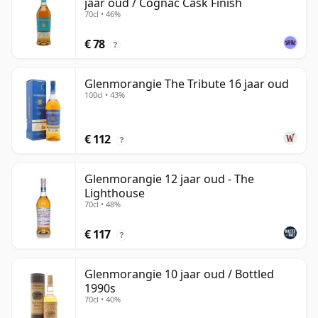
jaar oud / Cognac Cask Finish
70cl • 46%
€ 78
?
Glenmorangie The Tribute 16 jaar oud
100cl • 43%
€ 112
?
Glenmorangie 12 jaar oud - The
Lighthouse
70cl • 48%
€ 117
?
Glenmorangie 10 jaar oud / Bottled
1990s
70cl • 40%