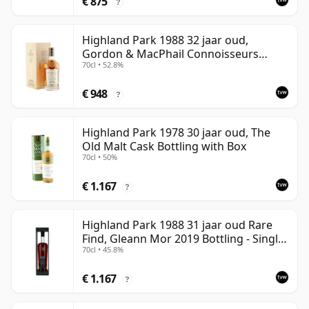
€ 875
?
Highland Park 1988 32 jaar oud,
Gordon & MacPhail Connoisseurs
70cl • 52.8%
Choice - Cask 1284
€ 948
?
Highland Park 1978 30 jaar oud, The
Old Malt Cask Bottling with Box
70cl • 50%
€ 1.167
?
Highland Park 1988 31 jaar oud Rare
Find, Gleann Mor 2019 Bottling - Single
70cl • 45.8%
Cask
€ 1.167
?