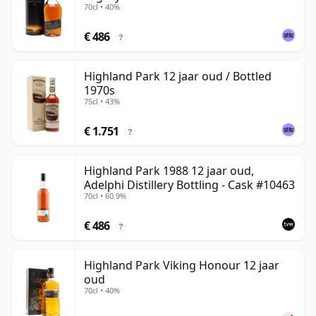
70cl • 40%
€ 486
?
Highland Park 12 jaar oud / Bottled
1970s
75cl • 43%
€ 1.751
?
Highland Park 1988 12 jaar oud,
Adelphi Distillery Bottling - Cask #10463
70cl • 60.9%
€ 486
?
Highland Park Viking Honour 12 jaar
oud
70cl • 40%