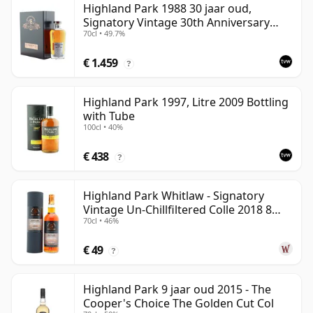
Highland Park 1988 30 jaar oud,
Signatory Vintage 30th Anniversary
70cl • 49.7%
2018
€ 1.459
?
Highland Park 1997, Litre 2009 Bottling
with Tube
100cl • 40%
€ 438
?
Highland Park Whitlaw - Signatory
Vintage Un-Chillfiltered Colle 2018 8
70cl • 46%
jaar oud
€ 49
?
Highland Park 9 jaar oud 2015 - The
Cooper's Choice The Golden Cut Col