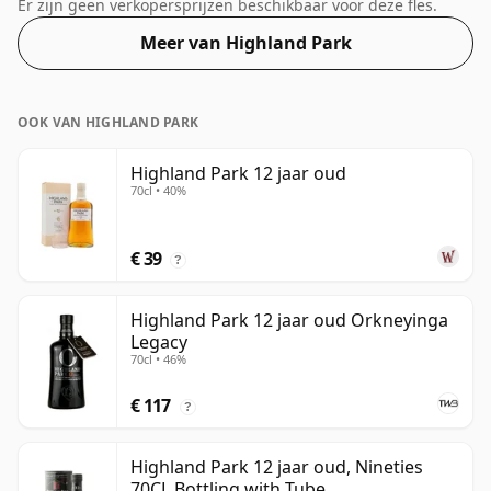
Fans van whisky's met een hogere sterkte zullen niet
Er zijn geen verkopersprijzen beschikbaar voor deze fles.
teleurgesteld worden door deze botteling met een
Meer van Highland Park
alcoholpercentage van 50,5%.
OOK VAN HIGHLAND PARK
Highland Park 12 jaar oud
70cl • 40%
€ 39
?
Highland Park 12 jaar oud Orkneyinga
Legacy
70cl • 46%
€ 117
?
Highland Park 12 jaar oud, Nineties
70CL Bottling with Tube