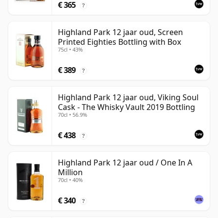
€ 365
?
Highland Park 12 jaar oud, Screen
Printed Eighties Bottling with Box
75cl • 43%
€ 389
?
Highland Park 12 jaar oud, Viking Soul
Cask - The Whisky Vault 2019 Bottling
70cl • 56.9%
€ 438
?
Highland Park 12 jaar oud / One In A
Million
70cl • 40%
€ 340
?