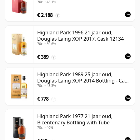
70cl • 48.1%
Case
€ 2.188
?
Highland Park 1996 21 jaar oud,
Douglas Laing XOP 2017, Cask 12134
70cl • 50.6%
€ 389
?
Highland Park 1989 25 jaar oud,
Douglas Laing XOP 2014 Bottling - Cask
70cl • 43.3%
10435
€ 778
?
Highland Park 1977 21 jaar oud,
Bicentenary Bottling with Tube
70cl • 40%