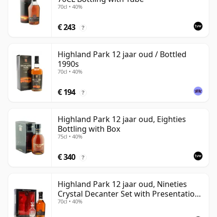
70cl • 40%
€ 243
?
Highland Park 12 jaar oud / Bottled
1990s
70cl • 40%
€ 194
?
Highland Park 12 jaar oud, Eighties
Bottling with Box
75cl • 40%
€ 340
?
Highland Park 12 jaar oud, Nineties
Crystal Decanter Set with Presentation
70cl • 40%
Box