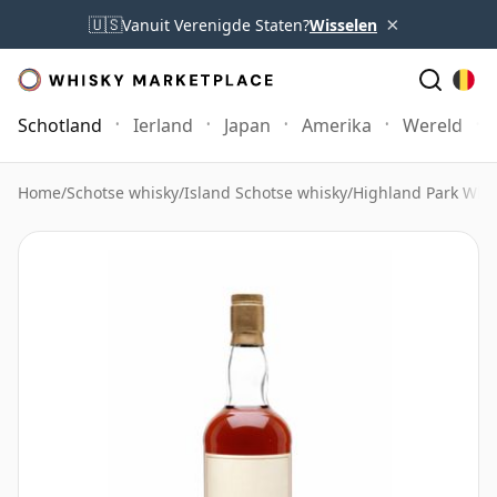
×
🇺🇸
Vanuit Verenigde Staten?
Wisselen
Schotland
Ierland
Japan
Amerika
Wereld
Home
/
Schotse whisky
/
Island Schotse whisky
/
Highland Park Whi