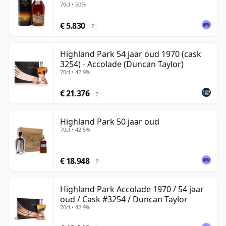
70cl • 50%
€ 5.830
?
Highland Park 54 jaar oud 1970 (cask
3254) - Accolade (Duncan Taylor)
70cl • 42.9%
€ 21.376
?
Highland Park 50 jaar oud
70cl • 42.5%
€ 18.948
?
Highland Park Accolade 1970 / 54 jaar
oud / Cask #3254 / Duncan Taylor
70cl • 42.9%