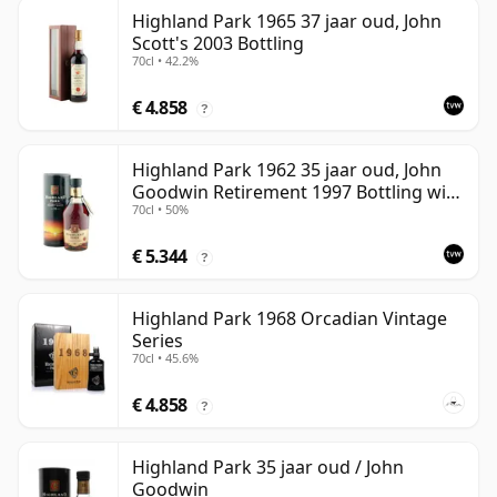
Highland Park 1965 37 jaar oud, John
Scott's 2003 Bottling
70cl • 42.2%
€ 4.858
?
Highland Park 1962 35 jaar oud, John
Goodwin Retirement 1997 Bottling with
70cl • 50%
Tube
€ 5.344
?
Highland Park 1968 Orcadian Vintage
Series
70cl • 45.6%
€ 4.858
?
Highland Park 35 jaar oud / John
Goodwin