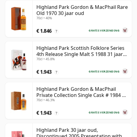
Highland Park Gordon & MacPhail Rare
Old 1970 30 jaar oud
70cl • 40%
€ 1.846
GRATIS VERZENDING
?
Highland Park Scottish Folklore Series
4th Release Single Malt S 1988 31 jaar
70cl • 45.8%
oud
€ 1.943
GRATIS VERZENDING
?
Highland Park Gordon & MacPhail
Private Collection Single Cask # 1984 37
70cl • 46.3%
jaar oud
€ 1.943
GRATIS VERZENDING
?
Highland Park 30 jaar oud,
Discontinued 2005 Presentation with