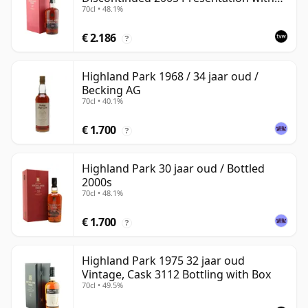
70cl • 48.1%
Case
€ 2.186
?
Highland Park 1968 / 34 jaar oud /
Becking AG
70cl • 40.1%
€ 1.700
?
Highland Park 30 jaar oud / Bottled
2000s
70cl • 48.1%
€ 1.700
?
Highland Park 1975 32 jaar oud
Vintage, Cask 3112 Bottling with Box
70cl • 49.5%