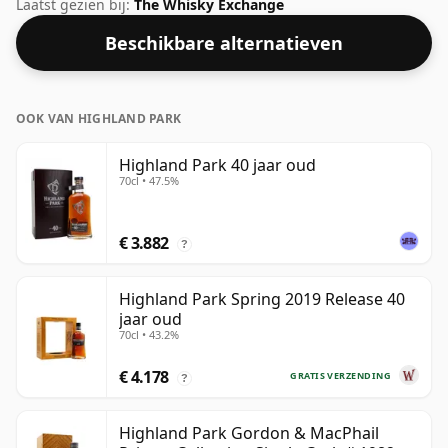
whisky's ligt. Hoewel veel consumenten er
Laatst gezien bij:
The Whisky Exchange
tegenwoordig op aandringen dat producenten dichter
Beschikbare alternatieven
bij de 43% of 46% bottelen, zijn er nog steeds enkele
fijne whisky's met een lagere sterkte.
OOK VAN HIGHLAND PARK
Highland Park 40 jaar oud
70cl • 47.5%
€ 3.882
?
Highland Park Spring 2019 Release 40
jaar oud
70cl • 43.2%
€ 4.178
GRATIS VERZENDING
?
Highland Park Gordon & MacPhail