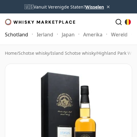
×
🇺🇸
Vanuit Verenigde Staten?
Wisselen
Schotland
Ierland
Japan
Amerika
Wereld
Home
/
Schotse whisky
/
Island Schotse whisky
/
Highland Park Whi