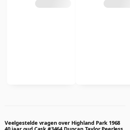
Veelgestelde vragen over Highland Park 1968
40 jaar oud Cask #3464 Duncan Taylor Peerless