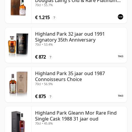
Douglas Laing's Old & Rare Platinum
70cl • 55.7%
Selection 2011 Bottling
€ 1.215
?
Highland Park 32 jaar oud 1991
Signatory 35th Anniversary
70cl • 53.4%
€ 872
?
Highland Park 35 jaar oud 1987
Connoisseurs Choice
70cl • 56.9%
€ 875
?
Highland Park Gleann Mor Rare Find
Single Cask 1988 31 jaar oud
70cl • 45.8%