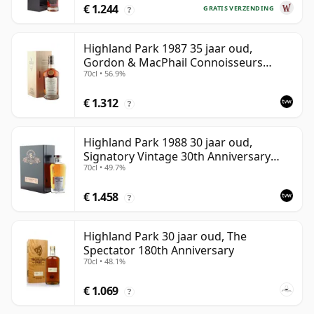
€ 1.244
GRATIS VERZENDING
?
Highland Park 1987 35 jaar oud,
Gordon & MacPhail Connoisseurs
70cl • 56.9%
Choice - Cask 21604501
€ 1.312
?
Highland Park 1988 30 jaar oud,
Signatory Vintage 30th Anniversary
70cl • 49.7%
2018
€ 1.458
?
Highland Park 30 jaar oud, The
Spectator 180th Anniversary
70cl • 48.1%
€ 1.069
?