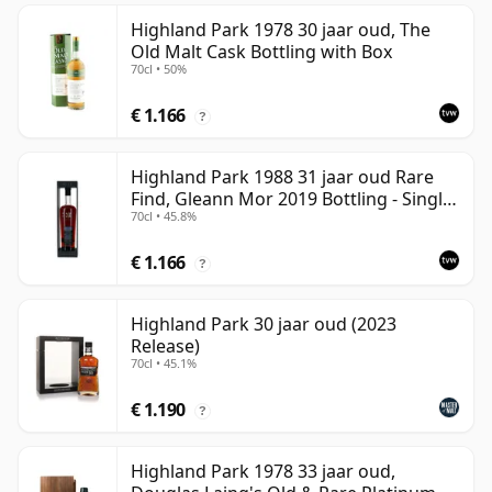
Highland Park 1978 30 jaar oud, The
Old Malt Cask Bottling with Box
70cl • 50%
€ 1.166
?
Highland Park 1988 31 jaar oud Rare
Find, Gleann Mor 2019 Bottling - Single
70cl • 45.8%
Cask
€ 1.166
?
Highland Park 30 jaar oud (2023
Release)
70cl • 45.1%
€ 1.190
?
Highland Park 1978 33 jaar oud,