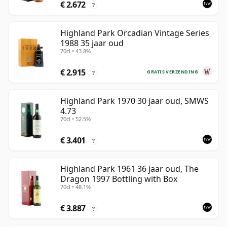
€ 2.672
?
Highland Park Orcadian Vintage Series
1988 35 jaar oud
70cl • 43.8%
€ 2.915
GRATIS VERZENDING
?
Highland Park 1970 30 jaar oud, SMWS
4.73
70cl • 52.5%
€ 3.401
?
Highland Park 1961 36 jaar oud, The
Dragon 1997 Bottling with Box
70cl • 48.1%
€ 3.887
?