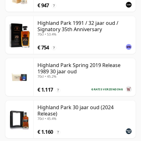
€ 947
?
Highland Park 1991 / 32 jaar oud /
Signatory 35th Anniversary
70cl • 53.4%
€ 754
?
Highland Park Spring 2019 Release
1989 30 jaar oud
70cl • 45.2%
€ 1.117
GRATIS VERZENDING
?
Highland Park 30 jaar oud (2024
Release)
70cl • 45.4%
€ 1.160
?