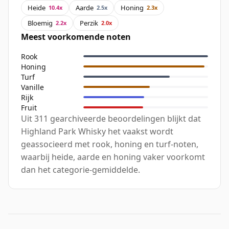
Heide
Aarde
Honing
10.4x
2.5x
2.3x
Bloemig
Perzik
2.2x
2.0x
Meest voorkomende noten
Rook
Honing
Turf
Vanille
Rijk
Fruit
Uit 311 gearchiveerde beoordelingen blijkt dat
Highland Park Whisky het vaakst wordt
geassocieerd met rook, honing en turf-noten,
waarbij heide, aarde en honing vaker voorkomt
dan het categorie-gemiddelde.