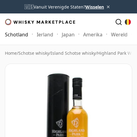
×
🇺🇸
Vanuit Verenigde Staten?
Wisselen
Schotland
Ierland
Japan
Amerika
Wereld
Home
/
Schotse whisky
/
Island Schotse whisky
/
Highland Park Whi