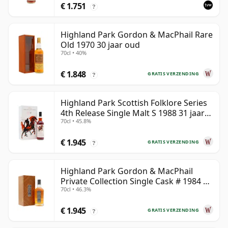
€ 1.751
?
Highland Park Gordon & MacPhail Rare
Old 1970 30 jaar oud
70cl • 40%
€ 1.848
GRATIS VERZENDING
?
Highland Park Scottish Folklore Series
4th Release Single Malt S 1988 31 jaar
70cl • 45.8%
oud
€ 1.945
GRATIS VERZENDING
?
Highland Park Gordon & MacPhail
Private Collection Single Cask # 1984 37
70cl • 46.3%
jaar oud
€ 1.945
GRATIS VERZENDING
?