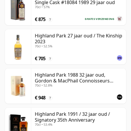
Single Cask #18084 1989 29 jaar oud
70cl • 57%
€ 875
GRATIS VERZENDING
?
Highland Park 27 jaar oud / The Kinship
2023
70cl • 52.5%
€ 705
?
Highland Park 1988 32 jaar oud,
Gordon & MacPhail Connoisseurs
70cl • 52.8%
Choice - Cask 1284
€ 948
?
Highland Park 1991 / 32 jaar oud /
Signatory 35th Anniversary
70cl • 53.4%