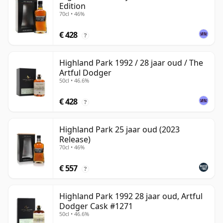
Edition
70cl • 46%
€ 428
?
Highland Park 1992 / 28 jaar oud / The
Artful Dodger
50cl • 46.6%
€ 428
?
Highland Park 25 jaar oud (2023
Release)
70cl • 46%
€ 557
?
Highland Park 1992 28 jaar oud, Artful
Dodger Cask #1271
50cl • 46.6%