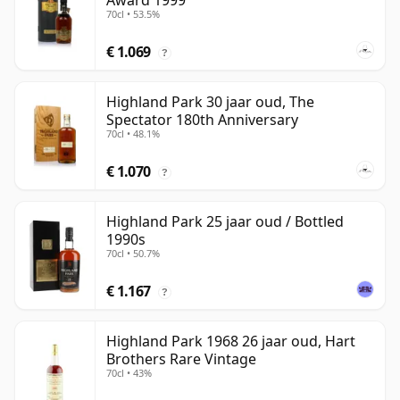
Award 1999
70cl • 53.5%
€ 1.069
?
Highland Park 30 jaar oud, The
Spectator 180th Anniversary
70cl • 48.1%
€ 1.070
?
Highland Park 25 jaar oud / Bottled
1990s
70cl • 50.7%
€ 1.167
?
Highland Park 1968 26 jaar oud, Hart
Brothers Rare Vintage
70cl • 43%