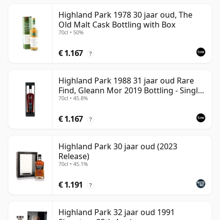
Highland Park 1978 30 jaar oud, The
Old Malt Cask Bottling with Box
70cl • 50%
€ 1.167
?
Highland Park 1988 31 jaar oud Rare
Find, Gleann Mor 2019 Bottling - Single
70cl • 45.8%
Cask
€ 1.167
?
Highland Park 30 jaar oud (2023
Release)
70cl • 45.1%
€ 1.191
?
Highland Park 32 jaar oud 1991