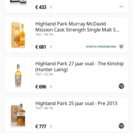
€ 433
?
Highland Park Murray McDavid
Mission Cask Strength Single Malt S
70cl • 48.7%
1984 26 jaar oud
€ 681
GRATIS VERZENDING
?
Highland Park 27 jaar oud - The Kinship
(Hunter Laing)
70cl • 52.5%
€ 696
?
Highland Park 25 jaar oud - Pre 2013
70cl • 48.1%
€ 777
?