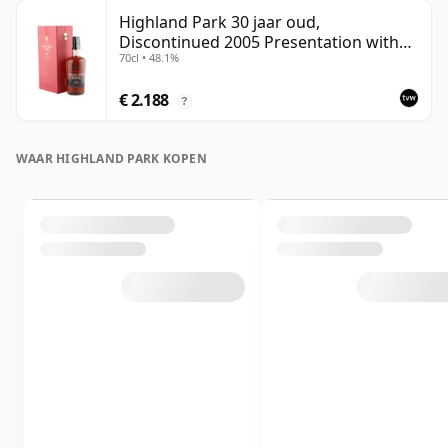
Highland Park 30 jaar oud,
Discontinued 2005 Presentation with
70cl • 48.1%
Case
€ 2.188
?
WAAR HIGHLAND PARK KOPEN