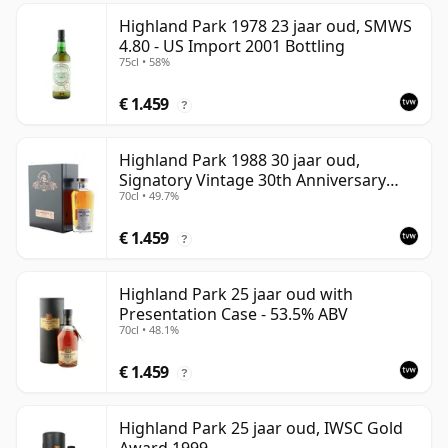
Highland Park 1978 23 jaar oud, SMWS
4.80 - US Import 2001 Bottling
75cl • 58%
€ 1.459
?
Highland Park 1988 30 jaar oud,
Signatory Vintage 30th Anniversary
70cl • 49.7%
2018
€ 1.459
?
Highland Park 25 jaar oud with
Presentation Case - 53.5% ABV
70cl • 48.1%
€ 1.459
?
Highland Park 25 jaar oud, IWSC Gold