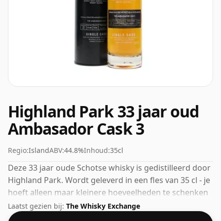
Highland Park 33 jaar oud
Ambasador Cask 3
Regio:
Island
ABV:
44.8%
Inhoud:
35cl
Deze 33 jaar oude Schotse whisky is gedistilleerd door
Highland Park. Wordt geleverd in een fles van 35 cl - je
hoeft alleen maar kleinere hoeveelheden te schenken
voor je vrienden!
Laatst gezien bij:
The Whisky Exchange