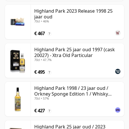
Highland Park 2023 Release 1998 25
jaar oud
70cl • 46%
€ 467
?
Highland Park 25 jaar oud 1997 (cask
20027) - Xtra Old Particular
70cl • 47.7%
€ 495
?
Highland Park 1998 / 23 jaar oud /
Orkney Sponge Edition 1 / Whisky
70cl • 57%
Sponge
€ 427
?
Highland Park 25 jaar oud / 2023