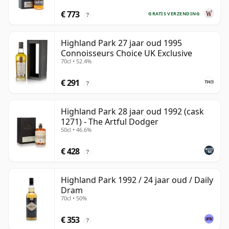
€ 773
GRATIS VERZENDING
?
Highland Park 27 jaar oud 1995
Connoisseurs Choice UK Exclusive
70cl • 52.4%
€ 291
?
Highland Park 28 jaar oud 1992 (cask
1271) - The Artful Dodger
50cl • 46.6%
€ 428
?
Highland Park 1992 / 24 jaar oud / Daily
Dram
70cl • 50%
€ 353
?