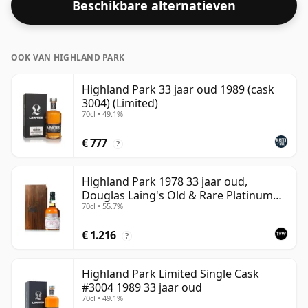
Beschikbare alternatieven
OOK VAN HIGHLAND PARK
Highland Park 33 jaar oud 1989 (cask
3004) (Limited)
70cl • 49.1%
€ 777
?
Highland Park 1978 33 jaar oud,
Douglas Laing's Old & Rare Platinum
70cl • 55.7%
Selection 2011 Bottling
€ 1.216
?
Highland Park Limited Single Cask
#3004 1989 33 jaar oud
70cl • 49.1%