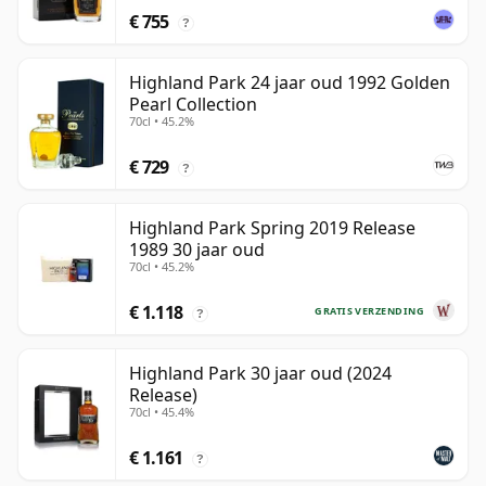
€ 755
?
Highland Park 24 jaar oud 1992 Golden
Pearl Collection
70cl • 45.2%
€ 729
?
Highland Park Spring 2019 Release
1989 30 jaar oud
70cl • 45.2%
€ 1.118
GRATIS VERZENDING
?
Highland Park 30 jaar oud (2024
Release)
70cl • 45.4%
€ 1.161
?