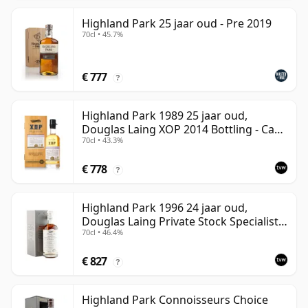
Highland Park 25 jaar oud - Pre 2019
70cl • 45.7%
€ 777
?
Highland Park 1989 25 jaar oud,
Douglas Laing XOP 2014 Bottling - Cask
70cl • 43.3%
10435
€ 778
?
Highland Park 1996 24 jaar oud,
Douglas Laing Private Stock Specialist
70cl • 46.4%
Edition
€ 827
?
Highland Park Connoisseurs Choice