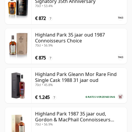
Signatory 35th Anniversary
70cl • 53.4%
€ 872
?
Highland Park 35 jaar oud 1987
Connoisseurs Choice
70cl • 56.9%
€ 875
?
Highland Park Gleann Mor Rare Find
Single Cask 1988 31 jaar oud
70cl • 45.8%
€ 1.245
GRATIS VERZENDING
?
Highland Park 1987 35 jaar oud,
Gordon & MacPhail Connoisseurs
70cl • 56.9%
Choice - Cask 21604501