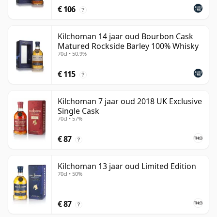
€ 106
?
Kilchoman 14 jaar oud Bourbon Cask
Matured Rockside Barley 100% Whisky
70cl • 50.9%
€ 115
?
Kilchoman 7 jaar oud 2018 UK Exclusive
Single Cask
70cl • 57%
€ 87
?
Kilchoman 13 jaar oud Limited Edition
70cl • 50%
€ 87
?