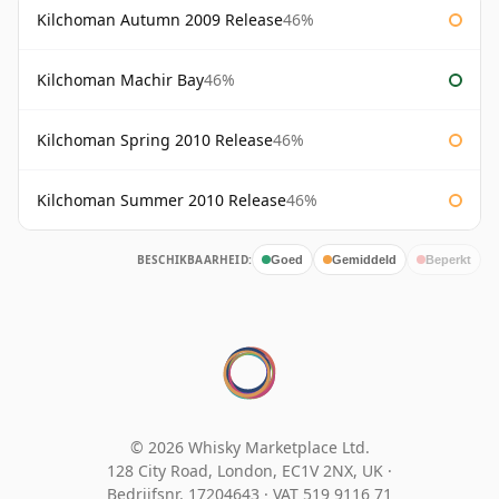
Kilchoman Autumn 2009 Release
46%
Kilchoman Machir Bay
46%
Kilchoman Spring 2010 Release
46%
Kilchoman Summer 2010 Release
46%
BESCHIKBAARHEID:
Goed
Gemiddeld
Beperkt
© 2026 Whisky Marketplace Ltd.
128 City Road, London, EC1V 2NX, UK ·
Bedrijfsnr. 17204643
·
VAT 519 9116 71