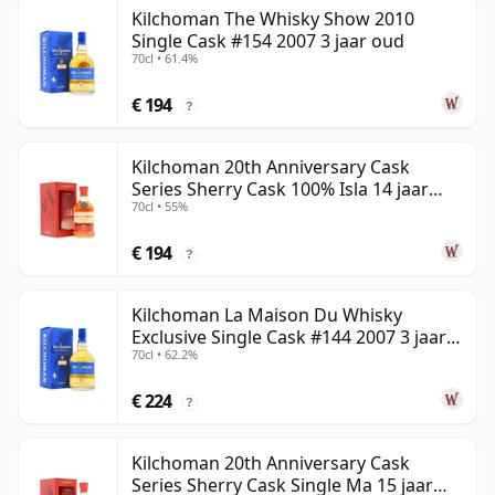
Kilchoman The Whisky Show 2010
Single Cask #154 2007 3 jaar oud
70cl • 61.4%
€ 194
?
Kilchoman 20th Anniversary Cask
Series Sherry Cask 100% Isla 14 jaar
70cl • 55%
oud
€ 194
?
Kilchoman La Maison Du Whisky
Exclusive Single Cask #144 2007 3 jaar
70cl • 62.2%
oud
€ 224
?
Kilchoman 20th Anniversary Cask
Series Sherry Cask Single Ma 15 jaar