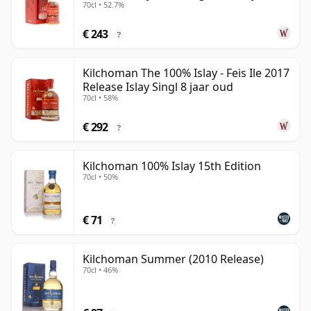
70cl • 52.7%
oud
€ 243
?
Kilchoman The 100% Islay - Feis Ile 2017
Release Islay Singl 8 jaar oud
70cl • 58%
€ 292
?
Kilchoman 100% Islay 15th Edition
70cl • 50%
€ 71
?
Kilchoman Summer (2010 Release)
70cl • 46%