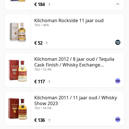
€ 184
?
Kilchoman Rockside 11 jaar oud
70cl • 46%
€ 52
?
Kilchoman 2012 / 8 jaar oud / Tequila
Cask Finish / Whisky Exchange
70cl • 53.4%
Exclusive
€ 117
?
Kilchoman 2011 / 11 jaar oud / Whisky
Show 2023
70cl • 54.5%
€ 136
?