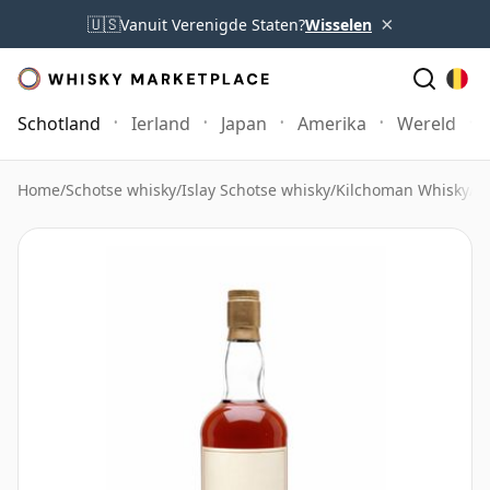
×
🇺🇸
Vanuit Verenigde Staten?
Wisselen
Schotland
Ierland
Japan
Amerika
Wereld
Home
/
Schotse whisky
/
Islay Schotse whisky
/
Kilchoman Whisky
/
Ki