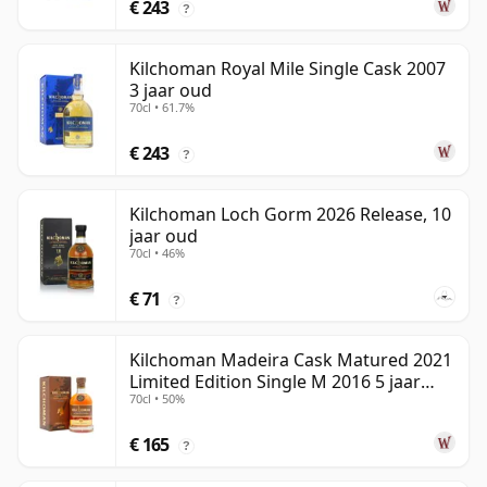
€ 243
?
Kilchoman Royal Mile Single Cask 2007
3 jaar oud
70cl • 61.7%
€ 243
?
Kilchoman Loch Gorm 2026 Release, 10
jaar oud
70cl • 46%
€ 71
?
Kilchoman Madeira Cask Matured 2021
Limited Edition Single M 2016 5 jaar
70cl • 50%
oud
€ 165
?