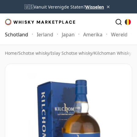
×
🇺🇸
Vanuit Verenigde Staten?
Wisselen
Schotland
Ierland
Japan
Amerika
Wereld
Home
/
Schotse whisky
/
Islay Schotse whisky
/
Kilchoman Whisky
/
K