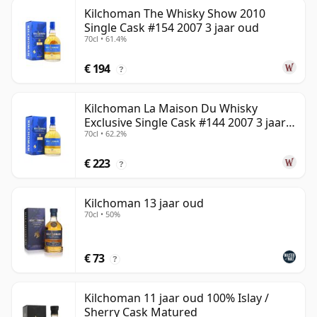
Kilchoman The Whisky Show 2010
Single Cask #154 2007 3 jaar oud
70cl • 61.4%
€ 194
?
Kilchoman La Maison Du Whisky
Exclusive Single Cask #144 2007 3 jaar
70cl • 62.2%
oud
€ 223
?
Kilchoman 13 jaar oud
70cl • 50%
€ 73
?
Kilchoman 11 jaar oud 100% Islay /
Sherry Cask Matured