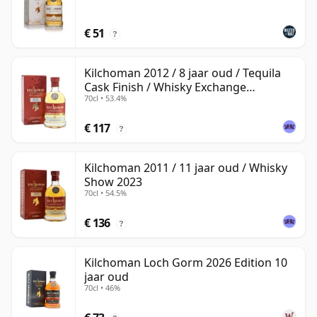
€ 51
?
Kilchoman 2012 / 8 jaar oud / Tequila
Cask Finish / Whisky Exchange
70cl • 53.4%
Exclusive
€ 117
?
Kilchoman 2011 / 11 jaar oud / Whisky
Show 2023
70cl • 54.5%
€ 136
?
Kilchoman Loch Gorm 2026 Edition 10
jaar oud
70cl • 46%