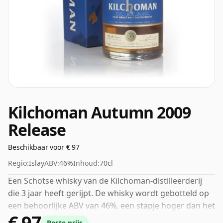
Kilchoman Autumn 2009
Release
Beschikbaar voor € 97
Regio:
Islay
ABV:
46%
Inhoud:
70cl
Een Schotse whisky van de Kilchoman-distilleerderij
die 3 jaar heeft gerijpt. De whisky wordt gebotteld op
een behoorlijke ABV van 46%, een stapje hoger dan het
€ 97
standaardniveau van 40%, en wordt geleverd in de
Beste prijs