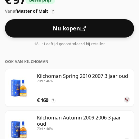
feitelijke flesgrootte van 70cl.
Vanaf
Master of Malt
?
Nu kopen
18+ · Leeftijd gecontroleerd bij retailer
OOK VAN KILCHOMAN
Kilchoman Spring 2010 2007 3 jaar oud
70cl • 46%
€ 160
?
Kilchoman Autumn 2009 2006 3 jaar
oud
70cl • 46%