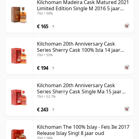
Kilchoman Madeira Cask Matured 2021
Limited Edition Single M 2016 5 jaar
70cl • 50%
oud
€ 165
?
Kilchoman 20th Anniversary Cask
Series Sherry Cask 100% Isla 14 jaar
70cl • 55%
oud
€ 194
?
Kilchoman 20th Anniversary Cask
Series Sherry Cask Single Ma 15 jaar
70cl • 52.7%
oud
€ 243
?
Kilchoman The 100% Islay - Feis Ile 2017
Release Islay Singl 8 jaar oud
70cl • 58%