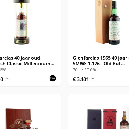
arclas 40 jaar oud
Glenfarclas 1965 40 jaar
ish Classic Millennium
SMWS 1.126 - Old But
on - Rob Roy
Muscular
 43%
70cl • 57.6%
30
€ 3.401
?
?