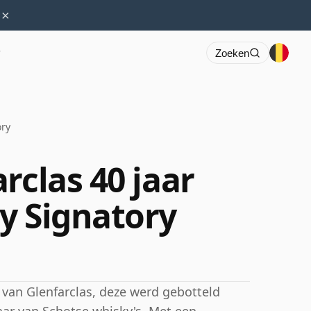
×
r
Zoeken
ory
rclas 40 jaar
y Signatory
 van Glenfarclas, deze werd gebotteld