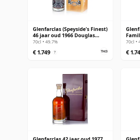
Glenfarclas (Speyside's Finest)
Glenf
46 jaar oud 1966 Douglas
Famil
Laing Director's Cut
70cl • 49.7%
70cl •
€ 1.749
€ 1.7
?
Glenfarclas 42 jaar oud 1977
Glenf