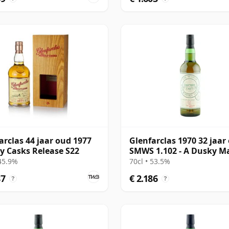
arclas 44 jaar oud 1977
Glenfarclas 1970 32 jaar
y Casks Release S22
SMWS 1.102 - A Dusky M
 45.9%
70cl • 53.5%
87
€ 2.186
?
?