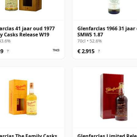
arclas 41 jaar oud 1977
Glenfarclas 1966 31 jaar
y Casks Release W19
SMWS 1.87
 43.6%
70cl • 52.6%
49
€ 2.915
?
?
arclas The Family Casks
Glenfarclas Limited Rel