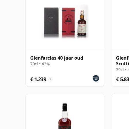
Glenfarclas 40 jaar oud
Glenf
Scott
70cl • 43%
Editi
70cl •
€ 1.239
€ 5.8
?