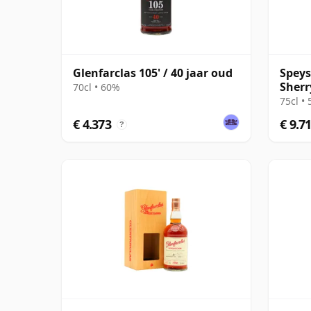
Glenfarclas 105' / 40 jaar oud
Speys
Sherr
70cl • 60%
75cl •
€ 4.373
€ 9.7
?