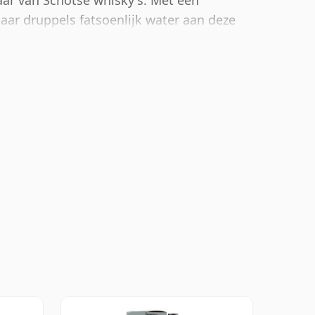
aar van Schotse whisky's. Met een
aar druppels fatsoenlijk water aan deze
eteren en de geest te openen.