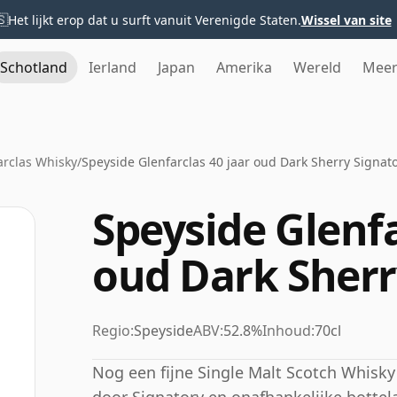
🇸
Het lijkt erop dat u surft vanuit Verenigde Staten.
Wissel van site
Schotland
Ierland
Japan
Amerika
Wereld
Mee
arclas Whisky
/
Speyside Glenfarclas 40 jaar oud Dark Sherry Signat
Speyside Glenfa
oud Dark Sherr
Regio:
Speyside
ABV:
52.8%
Inhoud:
70cl
Nog een fijne Single Malt Scotch Whisky