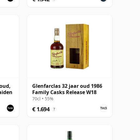
 oud,
Glenfarclas 32 jaar oud 1986
aiden
Family Casks Release W18
70cl • 55%
€ 1.694
?