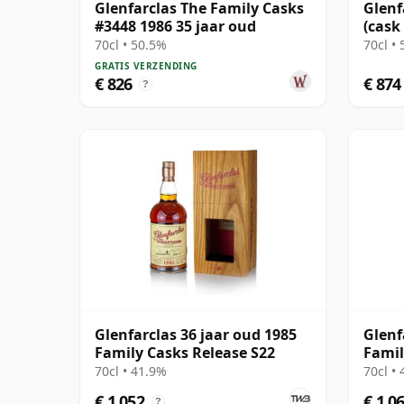
Glenfarclas The Family Casks
Glenf
#3448 1986 35 jaar oud
(cask
70cl • 50.5%
70cl •
GRATIS VERZENDING
€ 826
€ 874
?
Glenfarclas 36 jaar oud 1985
Glenf
Family Casks Release S22
Famil
70cl • 41.9%
70cl •
€ 1.052
€ 1.0
?