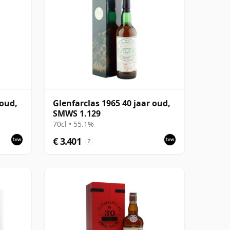
 oud,
Glenfarclas 1965 40 jaar oud,
SMWS 1.129
70cl • 55.1%
€ 3.401
?