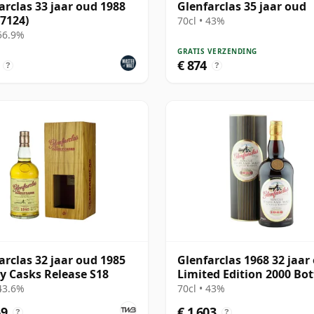
arclas 33 jaar oud 1988
Glenfarclas 35 jaar oud
 7124)
70cl • 43%
 56.9%
GRATIS VERZENDING
€ 874
?
?
arclas 32 jaar oud 1985
Glenfarclas 1968 32 jaar
y Casks Release S18
Limited Edition 2000 Bot
with Tube
 43.6%
70cl • 43%
69
€ 1.603
?
?