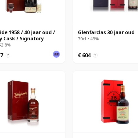
ide 1958 / 40 jaar oud /
Glenfarclas 30 jaar oud
y Cask / Signatory
70cl • 43%
 52.8%
17
€ 604
?
?