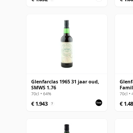
Glenfarclas 1965 31 jaar oud,
Glenf
SMWS 1.76
Famil
70cl • 64%
70cl •
€ 1.943
€ 1.4
?