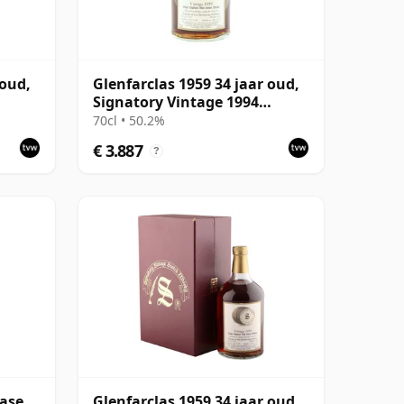
 oud,
Glenfarclas 1959 34 jaar oud,
Signatory Vintage 1994
Bottling
70cl • 50.2%
€ 3.887
?
ease
Glenfarclas 1959 34 jaar oud,