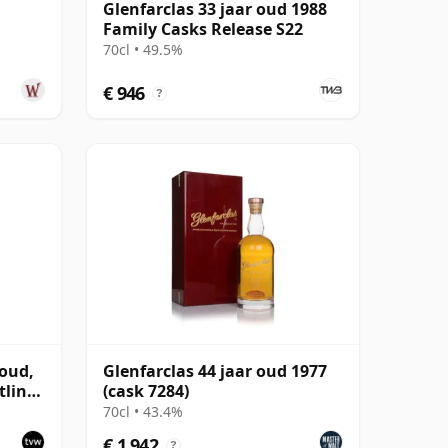
Glenfarclas 33 jaar oud 1988
Family Casks Release S22
70cl • 49.5%
€ 946
?
 oud,
Glenfarclas 44 jaar oud 1977
tling
(cask 7284)
70cl • 43.4%
€ 1.942
?