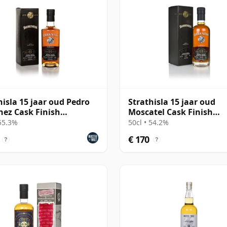
hisla 15 jaar oud Pedro
Strathisla 15 jaar oud
ez Cask Finish
Moscatel Cask Finish
ness) (55.3%)
(Darkness)
 55.3%
50cl • 54.2%
€ 170
?
?