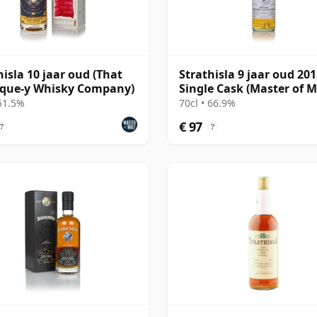
hisla 10 jaar oud (That
Strathisla 9 jaar oud 20
ique-y Whisky Company)
Single Cask (Master of M
 51.5%
70cl • 66.9%
€ 97
?
?