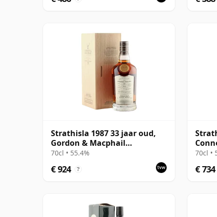
Strathisla 1987 33 jaar oud,
Strat
Gordon & Macphail
Conno
Connoisseurs Choice - Cask
#3053
70cl • 55.4%
70cl •
3052
€ 924
€ 734
?