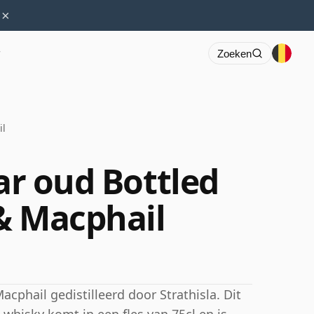
×
r
Zoeken
il
aar oud Bottled
& Macphail
cphail gedistilleerd door Strathisla. Dit