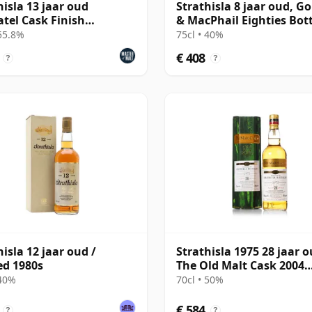
hisla 13 jaar oud
Strathisla 8 jaar oud, G
tel Cask Finish
& MacPhail Eighties Bot
ness)
 55.8%
75cl • 40%
€ 408
?
?
hisla 12 jaar oud /
Strathisla 1975 28 jaar o
ed 1980s
The Old Malt Cask 2004
Bottling with Box
 40%
70cl • 50%
€ 584
?
?