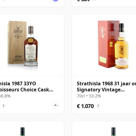
hisla 1987 33YO
Strathisla 1968 31 jaar o
isseurs Choice Cask
Signatory Vintage
 56.8%
Millennium Edition
 56.8%
70cl • 53.2%
€ 1.070
?
?