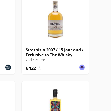
Strathisla 2007 / 15 jaar oud /
Exclusive to The Whisky
Exchange
70cl • 60.3%
€ 122
?