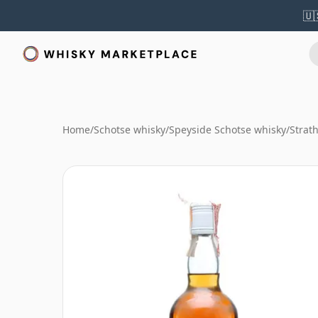
🇺
Home
/
Schotse whisky
/
Speyside Schotse whisky
/
Strat