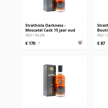
Strathisla Darkness -
Strat
Moscatel Cask 15 jaar oud
Bout
50cl • 54.2%
50cl •
€ 170
€ 87
?