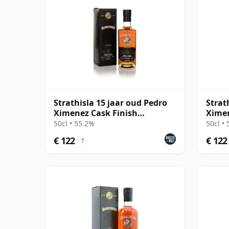
Strathisla 15 jaar oud Pedro
Strat
Ximenez Cask Finish
Ximen
(Darkness) (55.2%)
(Dark
50cl • 55.2%
50cl •
€ 122
€ 122
?