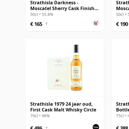
Strathisla Darkness -
Strat
Moscatel Sherry Cask Finish
Mosca
Single Malt 13 jaar oud
(Dark
50cl • 55.8%
50cl •
€ 165
€ 190
?
Strathisla 1979 24 jaar oud,
Strat
First Cask Malt Whisky Circle
Bottl
70cl • 46%
75cl •
€ 486
€ 388
?