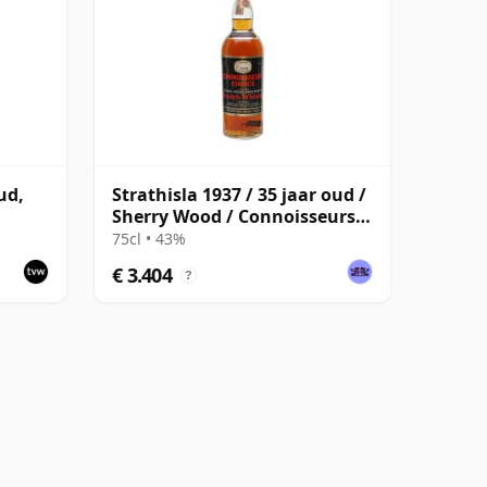
ud,
Strathisla 1937 / 35 jaar oud /
Sherry Wood / Connoisseurs
Choice
75cl • 43%
€ 3.404
?