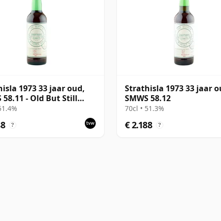
hisla 1973 33 jaar oud,
Strathisla 1973 33 jaar o
58.11 - Old But Still
SMWS 58.12
t
 51.4%
70cl • 51.3%
88
€ 2.188
?
?