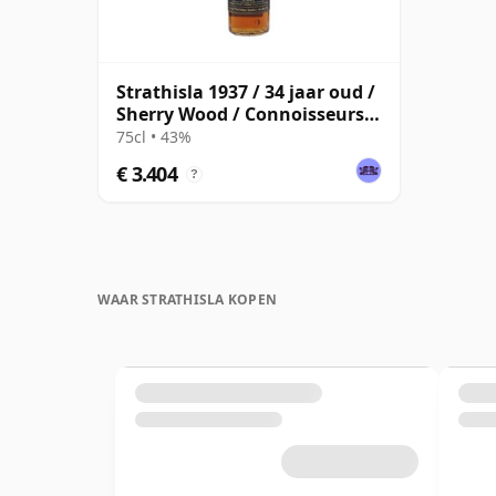
Strathisla 1937 / 34 jaar oud /
Sherry Wood / Connoisseurs
Choice
75cl • 43%
€ 3.404
?
WAAR STRATHISLA KOPEN