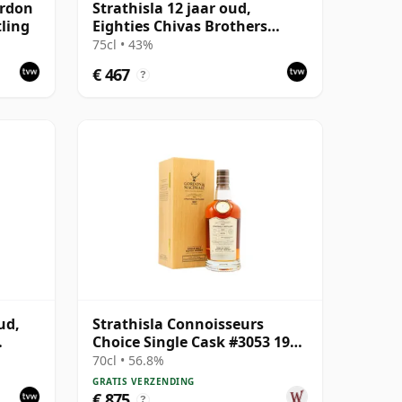
ordon
Strathisla 12 jaar oud,
tling
Eighties Chivas Brothers
Bottling
75cl • 43%
€ 467
?
ud,
Strathisla Connoisseurs
Choice Single Cask #3053 1987
33 jaar oud
70cl • 56.8%
GRATIS VERZENDING
€ 875
?