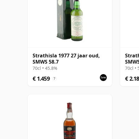
Strathisla 1977 27 jaar oud,
Strat
SMWS 58.7
SMWS 
Brigh
70cl • 45.8%
70cl •
€ 1.459
€ 2.1
?