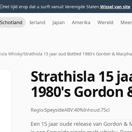
🇸
Het lijkt erop dat u surft vanuit Verenigde Staten.
Wissel van site
Schotland
Ierland
Japan
Amerika
Wereld
Mee
hisla Whisky
/
Strathisla 15 jaar oud Bottled 1980's Gordon & Macpha
Strathisla 15 j
1980's Gordon 
Regio:
Speyside
ABV:
40%
Inhoud:
75cl
Een 15 jaar oude release van Gordon & Ma