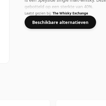
is een Speyside single malt-whisky. Deze
gebotteld op een sterkte van 40%.
Laatst gezien bij:
The Whisky Exchange
Beschikbare alternatieven