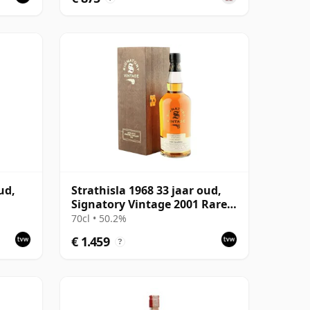
ud,
Strathisla 1968 33 jaar oud,
Signatory Vintage 2001 Rare
Reserve
70cl • 50.2%
€ 1.459
?