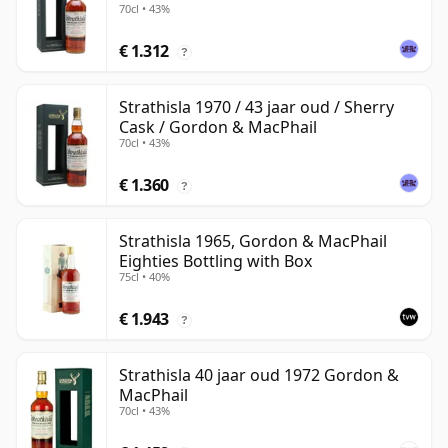
70cl • 43%
€ 1.312
?
Strathisla 1970 / 43 jaar oud / Sherry
Cask / Gordon & MacPhail
70cl • 43%
€ 1.360
?
Strathisla 1965, Gordon & MacPhail
Eighties Bottling with Box
75cl • 40%
€ 1.943
?
Strathisla 40 jaar oud 1972 Gordon &
MacPhail
70cl • 43%