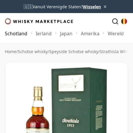
×
🇺🇸
Vanuit Verenigde Staten?
Wisselen
Schotland
Ierland
Japan
Amerika
Wereld
Home
/
Schotse whisky
/
Speyside Schotse whisky
/
Strathisla Whisk