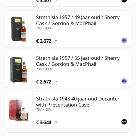
€ 3.401
?
Strathisla 1957 / 49 jaar oud / Sherry
Cask / Gordon & MacPhail
70cl • 43%
€ 2.672
?
Strathisla 1957 / 55 jaar oud / Sherry
Cask / Gordon & MacPhail
70cl • 43%
€ 2.672
?
Strathisla 1948 40 jaar oud Decanter
with Presentation Case
75cl • 40%
€ 3.644
?