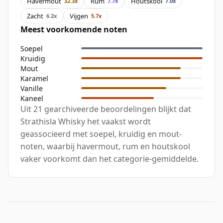
Havermout
Rum
Houtskool
32.3x
7.7x
7.0x
Zacht
Vijgen
6.2x
5.7x
Meest voorkomende noten
Soepel
Kruidig
Mout
Karamel
Vanille
Kaneel
Uit 21 gearchiveerde beoordelingen blijkt dat
Strathisla Whisky het vaakst wordt
geassocieerd met soepel, kruidig en mout-
noten, waarbij havermout, rum en houtskool
vaker voorkomt dan het categorie-gemiddelde.