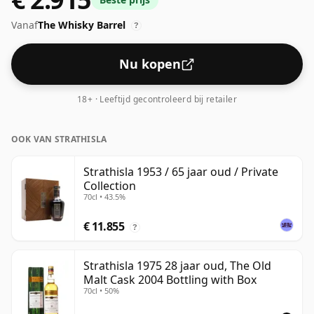
voor het ervaren van het 'mondgevoel' en de volle
Vanaf
The Whisky Barrel
smaak van whisky.
?
Nu kopen
18+ · Leeftijd gecontroleerd bij retailer
OOK VAN STRATHISLA
Strathisla 1953 / 65 jaar oud / Private
Collection
70cl • 43.5%
€ 11.855
?
Strathisla 1975 28 jaar oud, The Old
Malt Cask 2004 Bottling with Box
70cl • 50%