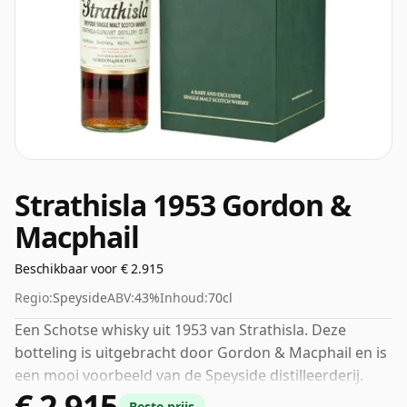
Strathisla 1953 Gordon &
Macphail
Beschikbaar voor € 2.915
Regio:
Speyside
ABV:
43%
Inhoud:
70cl
Een Schotse whisky uit 1953 van Strathisla. Deze
botteling is uitgebracht door Gordon & Macphail en is
een mooi voorbeeld van de Speyside distilleerderij.
€ 2.915
43% wordt door velen beschouwd als een goed ABV
Beste prijs