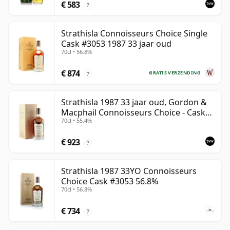
€ 583
?
Strathisla Connoisseurs Choice Single
Cask #3053 1987 33 jaar oud
70cl • 56.8%
€ 874
GRATIS VERZENDING
?
Strathisla 1987 33 jaar oud, Gordon &
Macphail Connoisseurs Choice - Cask
70cl • 55.4%
3052
€ 923
?
Strathisla 1987 33YO Connoisseurs
Choice Cask #3053 56.8%
70cl • 56.8%
€ 734
?