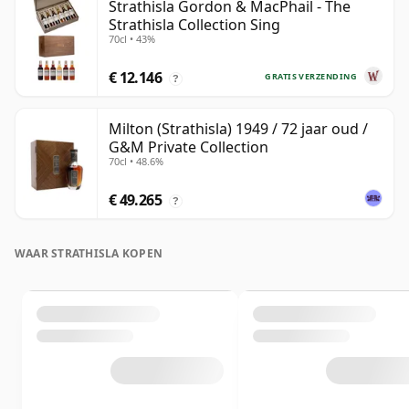
Strathisla Gordon & MacPhail - The
Strathisla Collection Sing
70cl • 43%
€ 12.146
GRATIS VERZENDING
?
Milton (Strathisla) 1949 / 72 jaar oud /
G&M Private Collection
70cl • 48.6%
€ 49.265
?
WAAR STRATHISLA KOPEN