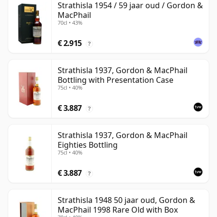
Strathisla 1954 / 59 jaar oud / Gordon &
MacPhail
70cl • 43%
€ 2.915
?
Strathisla 1937, Gordon & MacPhail
Bottling with Presentation Case
75cl • 40%
€ 3.887
?
Strathisla 1937, Gordon & MacPhail
Eighties Bottling
75cl • 40%
€ 3.887
?
Strathisla 1948 50 jaar oud, Gordon &
MacPhail 1998 Rare Old with Box