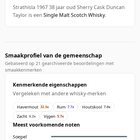
Strathisla 1967 38 jaar oud Sherry Cask Duncan
Taylor is een
Single Malt Scotch Whisky
.
Smaakprofiel van de gemeenschap
Gebaseerd op 21 gearchiveerde beoordelingen met
smaakkenmerken
Kenmerkende eigenschappen
Vergeleken met andere whisky-merken
Havermout
Rum
Houtskool
32.3x
7.7x
7.0x
Zacht
Vijgen
6.2x
5.7x
Meest voorkomende noten
Soepel