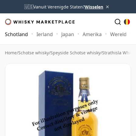
×
🇺🇸
Vanuit Verenigde Staten?
Wisselen
Schotland
Ierland
Japan
Amerika
Wereld
Home
/
Schotse whisky
/
Speyside Schotse whisky
/
Strathisla Whisk