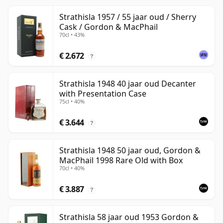
Strathisla 1957 / 55 jaar oud / Sherry
Cask / Gordon & MacPhail
70cl • 43%
€ 2.672
?
Strathisla 1948 40 jaar oud Decanter
with Presentation Case
75cl • 40%
€ 3.644
?
Strathisla 1948 50 jaar oud, Gordon &
MacPhail 1998 Rare Old with Box
70cl • 40%
€ 3.887
?
Strathisla 58 jaar oud 1953 Gordon &