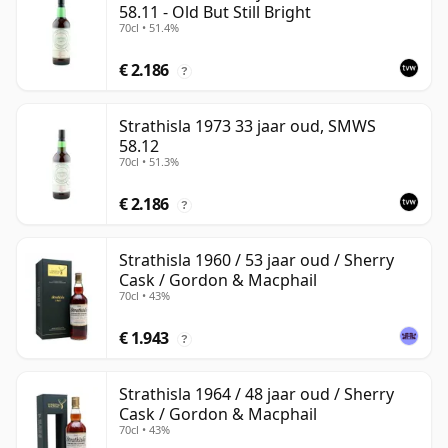
58.11 - Old But Still Bright
70cl • 51.4%
€ 2.186
?
Strathisla 1973 33 jaar oud, SMWS
58.12
70cl • 51.3%
€ 2.186
?
Strathisla 1960 / 53 jaar oud / Sherry
Cask / Gordon & Macphail
70cl • 43%
€ 1.943
?
Strathisla 1964 / 48 jaar oud / Sherry
Cask / Gordon & Macphail
70cl • 43%