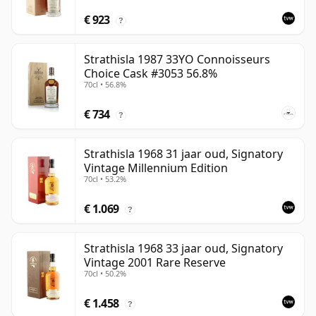
€ 923
?
Strathisla 1987 33YO Connoisseurs
Choice Cask #3053 56.8%
70cl • 56.8%
€ 734
?
Strathisla 1968 31 jaar oud, Signatory
Vintage Millennium Edition
70cl • 53.2%
€ 1.069
?
Strathisla 1968 33 jaar oud, Signatory
Vintage 2001 Rare Reserve
70cl • 50.2%
€ 1.458
?