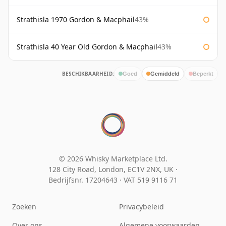
Strathisla 1970 Gordon & Macphail
43%
Strathisla 40 Year Old Gordon & Macphail
43%
BESCHIKBAARHEID:
Goed
Gemiddeld
Beperkt
© 2026 Whisky Marketplace Ltd.
128 City Road, London, EC1V 2NX, UK ·
Bedrijfsnr. 17204643
·
VAT 519 9116 71
Zoeken
Privacybeleid
Over ons
Algemene voorwaarden