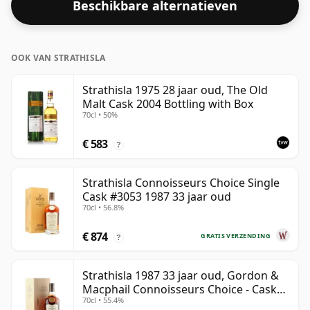
Beschikbare alternatieven
OOK VAN STRATHISLA
Strathisla 1975 28 jaar oud, The Old
Malt Cask 2004 Bottling with Box
70cl • 50%
€ 583
?
Strathisla Connoisseurs Choice Single
Cask #3053 1987 33 jaar oud
70cl • 56.8%
€ 874
GRATIS VERZENDING
?
Strathisla 1987 33 jaar oud, Gordon &
Macphail Connoisseurs Choice - Cask
70cl • 55.4%
3052