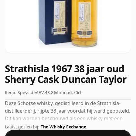
Strathisla 1967 38 jaar oud
Sherry Cask Duncan Taylor
Regio:
Speyside
ABV:
48.8%
Inhoud:
70cl
Deze Schotse whisky, gedistilleerd in de Strathisla-
distilleerderij, rijpte 38 jaar voordat hij werd gebotteld.
Dit kan worden beschouwd als een whisky met een
hogere sterkte, met een ABV van 48,8%. Wordt
Laatst gezien bij:
The Whisky Exchange
geleverd in de reguliere bottelgrootte van 70cl.