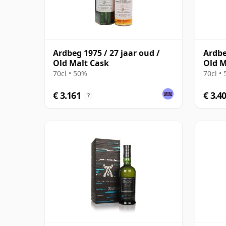
Ardbeg 1975 / 27 jaar oud /
Ardbe
Old Malt Cask
Old M
70cl • 50%
70cl •
€ 3.161
€ 3.4
?