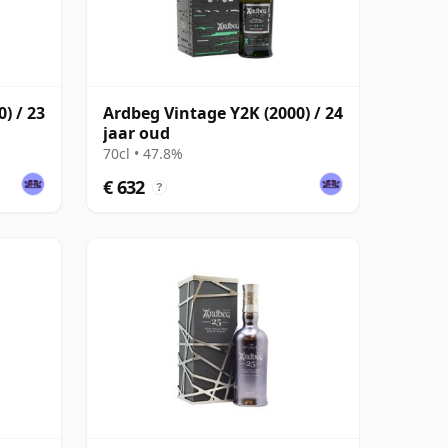
) / 23
Ardbeg Vintage Y2K (2000) / 24
jaar oud
70cl • 47.8%
€ 632
?