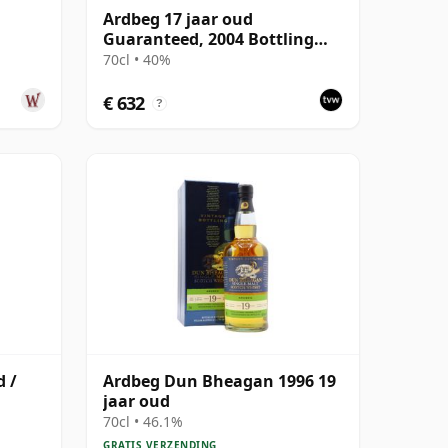
Ardbeg 17 jaar oud
Guaranteed, 2004 Bottling
with Box
70cl • 40%
€ 632
?
d /
Ardbeg Dun Bheagan 1996 19
jaar oud
70cl • 46.1%
GRATIS VERZENDING