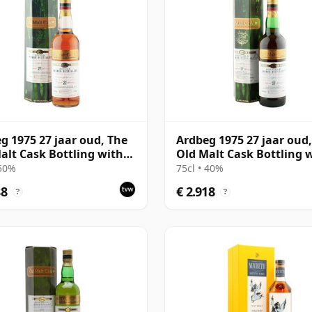
g 1975 27 jaar oud, The
Ardbeg 1975 27 jaar oud
alt Cask Bottling with
Old Malt Cask Bottling 
Carton
 50%
75cl • 40%
88
€ 2.918
?
?