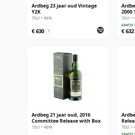
Ardbeg 23 jaar oud Vintage
Ardbe
Y2K
2000 
70cl • 46%
70cl •
GRATIS
€ 630
€ 632
?
Ardbeg 21 jaar oud, 2016
Ardbe
Committee Release with Box
Relea
70cl • 46%
70cl •
GRATIS