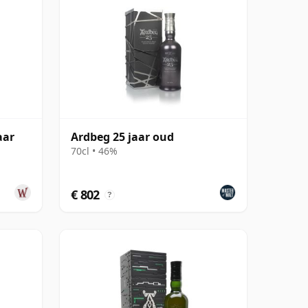
aar
Ardbeg 25 jaar oud
70cl • 46%
€ 802
?