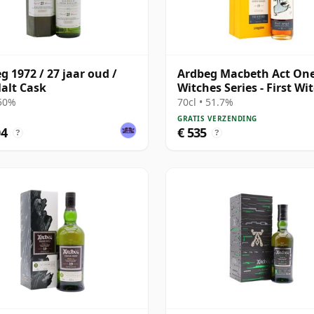
g 1972 / 27 jaar oud /
Ardbeg Macbeth Act One
alt Cask
Witches Series - First Wi
Sin 19 jaar oud
 50%
70cl • 51.7%
GRATIS VERZENDING
04
€ 535
?
?