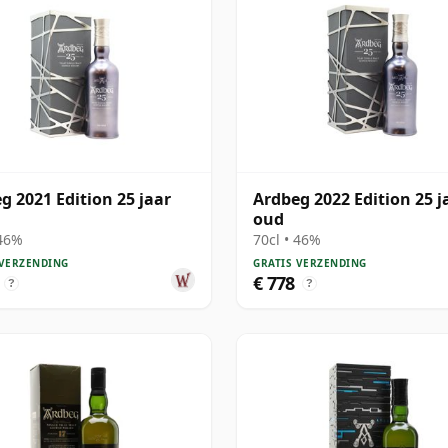
g 2021 Edition 25 jaar
Ardbeg 2022 Edition 25 j
oud
 46%
70cl • 46%
 VERZENDING
GRATIS VERZENDING
€ 778
?
?