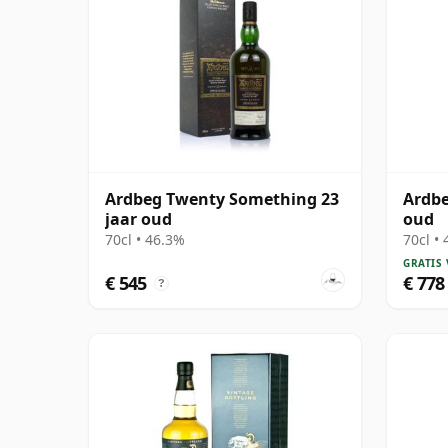
Ardbeg Twenty Something 23
Ardbe
jaar oud
oud
70cl • 46.3%
70cl •
GRATIS
€ 545
€ 778
?