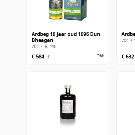
Ardbeg 19 jaar oud 1996 Dun
Ardbe
Bheagan
70cl •
70cl • 46.1%
€ 584
€ 632
?