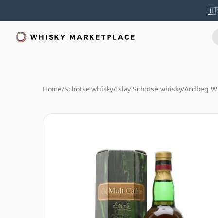
🇺
Home
/
Schotse whisky
/
Islay Schotse whisky
/
Ardbeg W