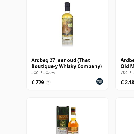
Ardbeg 27 jaar oud (That
Ardbe
Boutique-y Whisky Company)
Old M
Box
50cl • 50.6%
70cl •
€ 729
€ 2.1
?