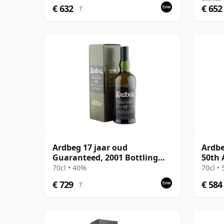
€ 632
€ 652
?
Ardbeg 17 jaar oud
Ardbe
Guaranteed, 2001 Bottling
50th 
with Box
70cl • 40%
70cl •
€ 729
€ 584
?