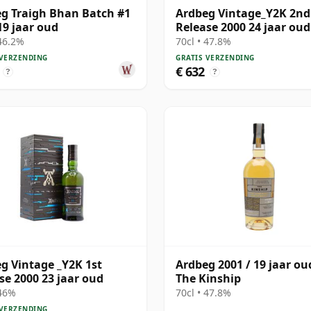
g Traigh Bhan Batch #1
Ardbeg Vintage_Y2K 2nd
19 jaar oud
Release 2000 24 jaar oud
 46.2%
70cl • 47.8%
 VERZENDING
GRATIS VERZENDING
€ 632
?
?
g Vintage _Y2K 1st
Ardbeg 2001 / 19 jaar ou
se 2000 23 jaar oud
The Kinship
 46%
70cl • 47.8%
 VERZENDING