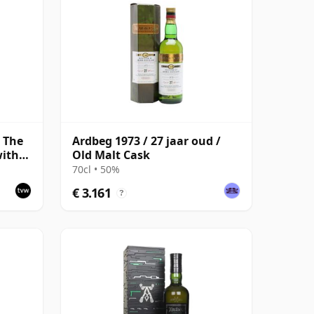
, The
Ardbeg 1973 / 27 jaar oud /
with
Old Malt Cask
70cl • 50%
€ 3.161
?