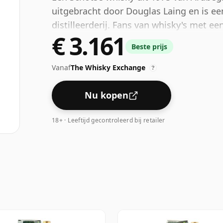
uitgebracht door Douglas Laing en is ee
distilleerderij. Fans van whisky's met ee
€ 3.161
zijn door deze botteling met een alcoho
Beste prijs
Vanaf
The Whisky Exchange
?
Nu kopen
18+ · Leeftijd gecontroleerd bij retailer