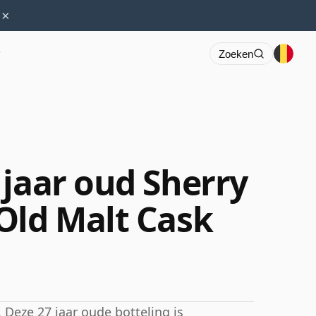
×
r
Zoeken
 jaar oud Sherry
Old Malt Cask
 Deze 27 jaar oude botteling is