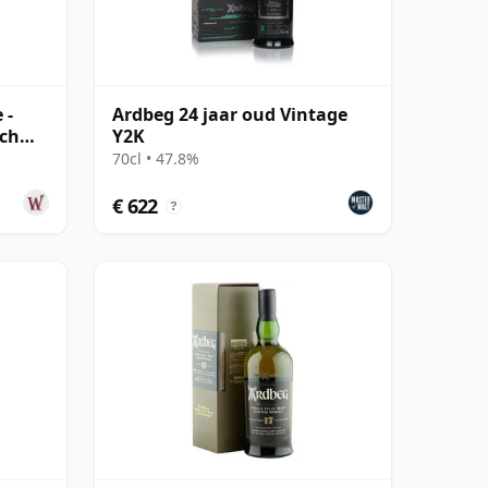
 -
Ardbeg 24 jaar oud Vintage
tch
Y2K
70cl • 47.8%
€ 622
?