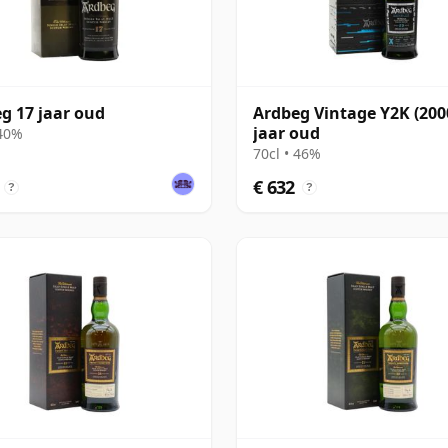
g 17 jaar oud
Ardbeg Vintage Y2K (2000
jaar oud
 40%
70cl • 46%
€ 632
?
?