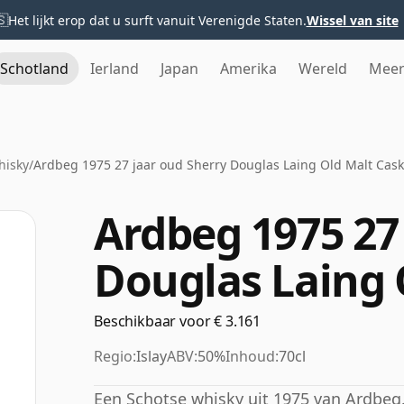
🇸
Het lijkt erop dat u surft vanuit Verenigde Staten.
Wissel van site
Schotland
Ierland
Japan
Amerika
Wereld
Mee
hisky
/
Ardbeg 1975 27 jaar oud Sherry Douglas Laing Old Malt Cask
Ardbeg 1975 27
Douglas Laing 
Beschikbaar voor € 3.161
Regio:
Islay
ABV:
50%
Inhoud:
70cl
Een Schotse whisky uit 1975 van Ardbeg.