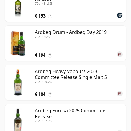
70cl • 51.8%
€ 193
?
Ardbeg Drum - Ardbeg Day 2019
70cl • 46%
€ 194
?
Ardbeg Heavy Vapours 2023
Committee Release Single Malt S
70cl • 50.2%
€ 194
?
Ardbeg Eureka 2025 Committee
Release
70cl • 52.2%