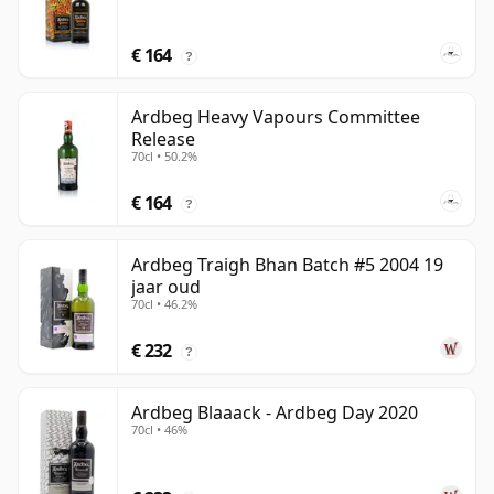
€ 164
?
Ardbeg Heavy Vapours Committee
Release
70cl • 50.2%
€ 164
?
Ardbeg Traigh Bhan Batch #5 2004 19
jaar oud
70cl • 46.2%
€ 232
?
Ardbeg Blaaack - Ardbeg Day 2020
70cl • 46%