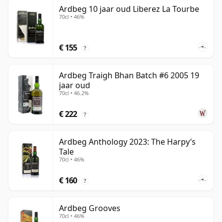
Ardbeg 10 jaar oud Liberez La Tourbe
70cl • 46%
€ 155
?
Ardbeg Traigh Bhan Batch #6 2005 19
jaar oud
70cl • 46.2%
€ 222
?
Ardbeg Anthology 2023: The Harpy’s
Tale
70cl • 46%
€ 160
?
Ardbeg Grooves
70cl • 46%