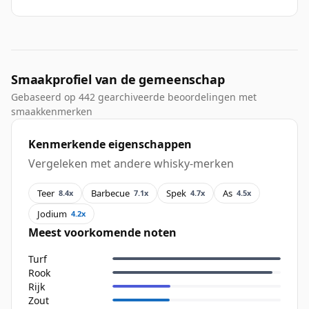
Smaakprofiel van de gemeenschap
Gebaseerd op 442 gearchiveerde beoordelingen met
smaakkenmerken
Kenmerkende eigenschappen
Vergeleken met andere whisky-merken
Teer
Barbecue
Spek
As
8.4x
7.1x
4.7x
4.5x
Jodium
4.2x
Meest voorkomende noten
Turf
Rook
Rijk
Zout