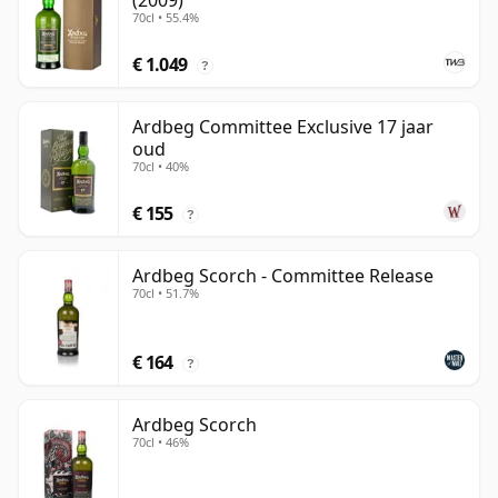
(2009)
70cl • 55.4%
€ 1.049
?
Ardbeg Committee Exclusive 17 jaar
oud
70cl • 40%
€ 155
?
Ardbeg Scorch - Committee Release
70cl • 51.7%
€ 164
?
Ardbeg Scorch
70cl • 46%