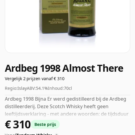
Ardbeg 1998 Almost There
Vergelijk 2 prijzen vanaf € 310
Regio:
Islay
ABV:
54.1%
Inhoud:
70cl
Ardbeg 1998 Bijna Er werd gedistilleerd bij de Ardbeg
distilleerderij. Deze Scotch Whisky heeft geen
leeftijdsverklaring - met andere woorden: de tijdsduur
€ 310
dat de spirit in de fles heeft gerijpt, is niet aangegeven.
Beste prijs
Fans van whisky's met een hogere sterkte zullen niet