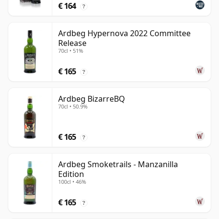
€ 164
?
Ardbeg Hypernova 2022 Committee
Release
70cl • 51%
€ 165
?
Ardbeg BizarreBQ
70cl • 50.9%
€ 165
?
Ardbeg Smoketrails - Manzanilla
Edition
100cl • 46%
€ 165
?