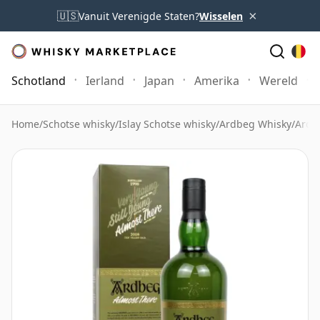
×
🇺🇸
Vanuit Verenigde Staten?
Wisselen
Schotland
Ierland
Japan
Amerika
Wereld
Home
/
Schotse whisky
/
Islay Schotse whisky
/
Ardbeg Whisky
/
Ardb