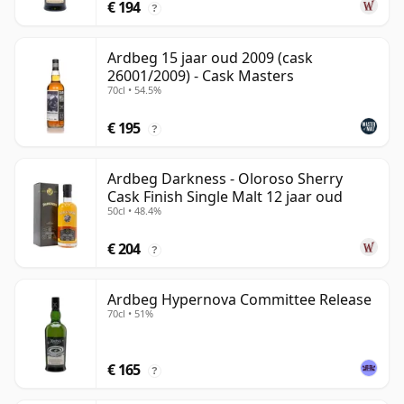
€ 194
?
Ardbeg 15 jaar oud 2009 (cask
26001/2009) - Cask Masters
70cl • 54.5%
€ 195
?
Ardbeg Darkness - Oloroso Sherry
Cask Finish Single Malt 12 jaar oud
50cl • 48.4%
€ 204
?
Ardbeg Hypernova Committee Release
70cl • 51%
€ 165
?