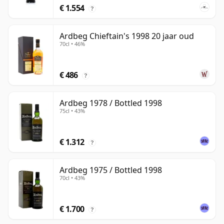
€ 1.554
?
Ardbeg Chieftain's 1998 20 jaar oud
70cl • 46%
€ 486
?
Ardbeg 1978 / Bottled 1998
75cl • 43%
€ 1.312
?
Ardbeg 1975 / Bottled 1998
70cl • 43%
€ 1.700
?