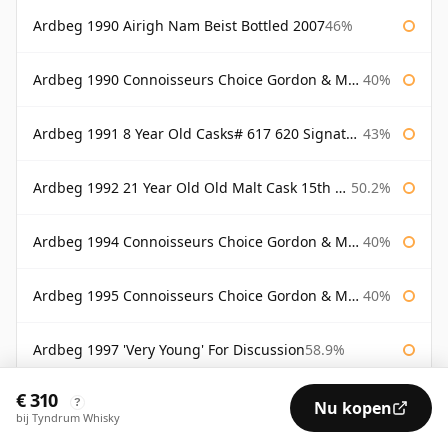
Ardbeg 1990 Airigh Nam Beist Bottled 2007
46%
Ardbeg 1990 Connoisseurs Choice Gordon & Macphail
40%
Ardbeg 1991 8 Year Old Casks# 617 620 Signatory
43%
Ardbeg 1992 21 Year Old Old Malt Cask 15th Anniversary Hunter Laing
50.2%
Ardbeg 1994 Connoisseurs Choice Gordon & Macphail
40%
Ardbeg 1995 Connoisseurs Choice Gordon & Macphail
40%
Ardbeg 1997 'Very Young' For Discussion
58.9%
€ 310
Ardbeg 1998 11 Year Old Cask 1275
55.4%
?
Nu kopen
bij Tyndrum Whisky