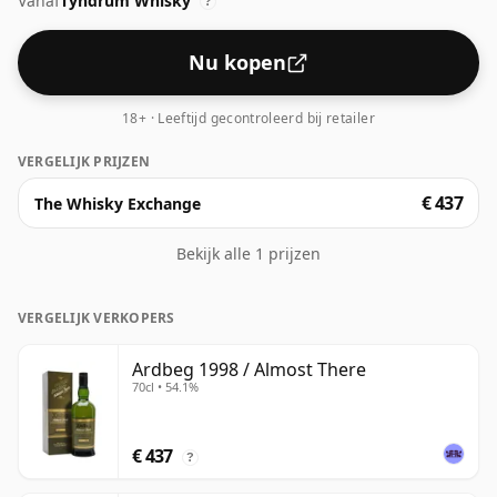
Vanaf
Tyndrum Whisky
teleurgesteld zijn door deze botteling, die een
?
alcoholpercentage van 54,1% heeft.
Nu kopen
18+ · Leeftijd gecontroleerd bij retailer
VERGELIJK PRIJZEN
€ 437
The Whisky Exchange
Bekijk alle 1 prijzen
VERGELIJK VERKOPERS
Ardbeg 1998 / Almost There
70cl • 54.1%
€ 437
?