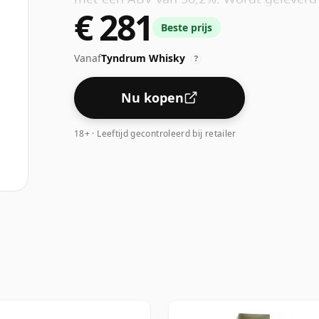
€ 281
Beste prijs
Vanaf
Tyndrum Whisky
?
Nu kopen
18+ · Leeftijd gecontroleerd bij retailer