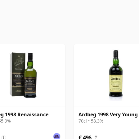
g 1998 Renaissance
Ardbeg 1998 Very Young
 55.9%
70cl • 58.3%
€ 496
?
?