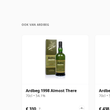
OOK VAN ARDBEG
Ardbeg 1998 Almost There
Ardbe
70cl • 54.1%
70cl •
€ 310
€ 438
?