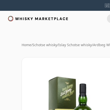
🇺
Home
/
Schotse whisky
/
Islay Schotse whisky
/
Ardbeg W