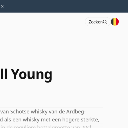
×
r
Zoeken
ll Young
g van Schotse whisky van de Ardbeg-
wd als een whisky met een hogere sterkte,
n de reguliere bottelgrootte van 70cl.