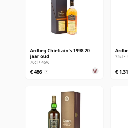
Ardbeg Chieftain's 1998 20
Ardbe
jaar oud
75cl •
70cl • 46%
€ 486
€ 1.3
?