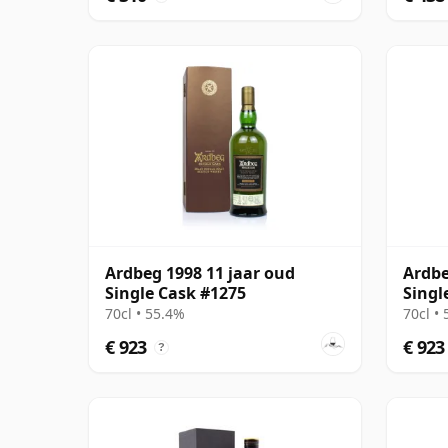
Ardbeg 1998 11 jaar oud
Ardbe
Single Cask #1275
Singl
70cl • 55.4%
70cl •
€ 923
€ 923
?