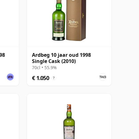
98
Ardbeg 10 jaar oud 1998
Single Cask (2010)
70cl • 55.9%
€ 1.050
?