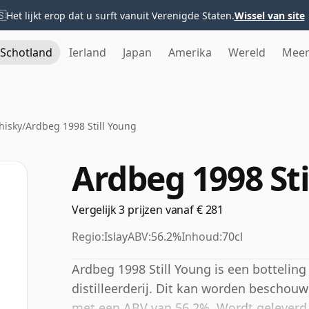
🇸
Het lijkt erop dat u surft vanuit Verenigde Staten.
Wissel van site
Schotland
Ierland
Japan
Amerika
Wereld
Mee
hisky
/
Ardbeg 1998 Still Young
Ardbeg 1998 Sti
Vergelijk 3 prijzen vanaf € 281
Regio:
Islay
ABV:
56.2%
Inhoud:
70cl
Ardbeg 1998 Still Young is een bottelin
distilleerderij. Dit kan worden beschou
met een ABV van 56,2%. Wordt geleverd i