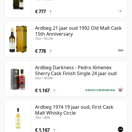
€ 777
?
Ardbeg 21 jaar oud 1992 Old Malt Cask
15th Anniversary
70cl • 50.2%
€ 778
?
Ardbeg Darkness - Pedro Ximenex
Sherry Cask Finish Single 24 jaar oud
50cl • 46.8%
€ 1.167
GRATIS VERZENDING
?
Ardbeg 1974 19 jaar oud, First Cask
Malt Whisky Circle
70cl • 46%
€ 1.167
?