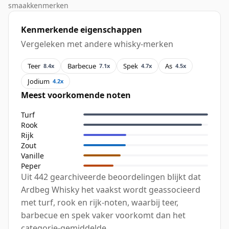
smaakkenmerken
Kenmerkende eigenschappen
Vergeleken met andere whisky-merken
Teer
Barbecue
Spek
As
8.4x
7.1x
4.7x
4.5x
Jodium
4.2x
Meest voorkomende noten
Turf
Rook
Rijk
Zout
Vanille
Peper
Uit 442 gearchiveerde beoordelingen blijkt dat
Ardbeg Whisky het vaakst wordt geassocieerd
met turf, rook en rijk-noten, waarbij teer,
barbecue en spek vaker voorkomt dan het
categorie-gemiddelde.