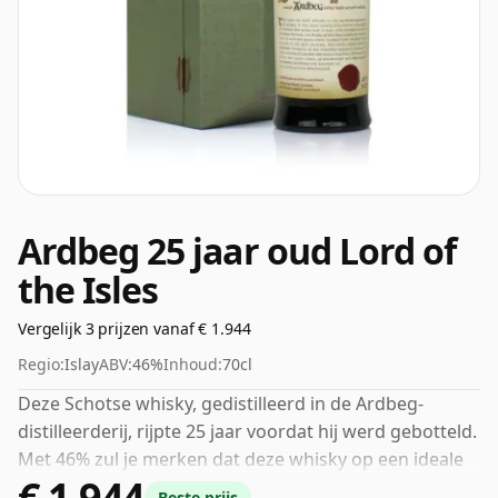
Ardbeg 25 jaar oud Lord of
the Isles
Vergelijk 3 prijzen vanaf € 1.944
Regio:
Islay
ABV:
46%
Inhoud:
70cl
Deze Schotse whisky, gedistilleerd in de Ardbeg-
distilleerderij, rijpte 25 jaar voordat hij werd gebotteld.
Met 46% zul je merken dat deze whisky op een ideale
€ 1.944
drinksterkte is gebotteld. Wordt geleverd in de
Beste prijs