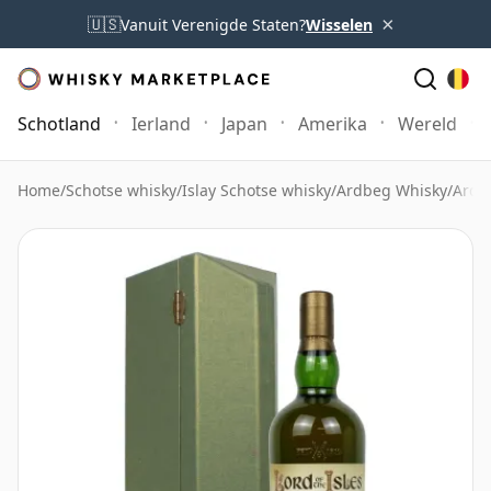
×
🇺🇸
Vanuit Verenigde Staten?
Wisselen
Schotland
Ierland
Japan
Amerika
Wereld
Home
/
Schotse whisky
/
Islay Schotse whisky
/
Ardbeg Whisky
/
Ardbe