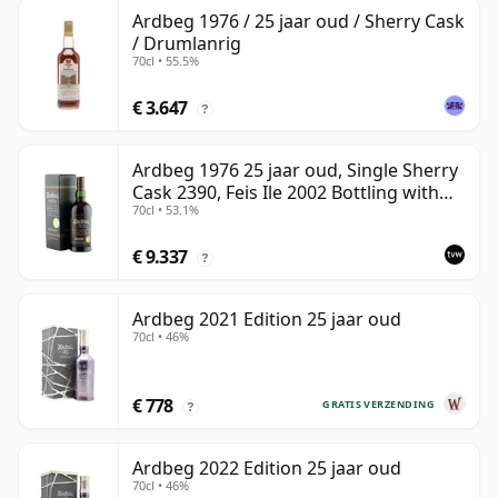
Ardbeg 1976 / 25 jaar oud / Sherry Cask
/ Drumlanrig
70cl • 55.5%
€ 3.647
?
Ardbeg 1976 25 jaar oud, Single Sherry
Cask 2390, Feis Ile 2002 Bottling with
70cl • 53.1%
Box
€ 9.337
?
Ardbeg 2021 Edition 25 jaar oud
70cl • 46%
€ 778
GRATIS VERZENDING
?
Ardbeg 2022 Edition 25 jaar oud
70cl • 46%