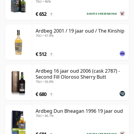
70cl • 46%
€ 652
GRATIS VERZENDING
?
Ardbeg 2001 / 19 jaar oud / The Kinship
70cl • 47.8%
€ 512
?
Ardbeg 16 jaar oud 2006 (cask 2787) -
Second Fill Oloroso Sherry Butt
70cl • 56.8%
€ 680
?
Ardbeg Dun Bheagan 1996 19 jaar oud
70cl • 46.1%
GRATIS VERZENDING