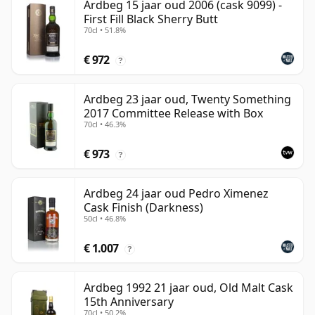
Ardbeg 15 jaar oud 2006 (cask 9099) -
First Fill Black Sherry Butt
70cl • 51.8%
€ 972
?
Ardbeg 23 jaar oud, Twenty Something
2017 Committee Release with Box
70cl • 46.3%
€ 973
?
Ardbeg 24 jaar oud Pedro Ximenez
Cask Finish (Darkness)
50cl • 46.8%
€ 1.007
?
Ardbeg 1992 21 jaar oud, Old Malt Cask
15th Anniversary
70cl • 50.2%