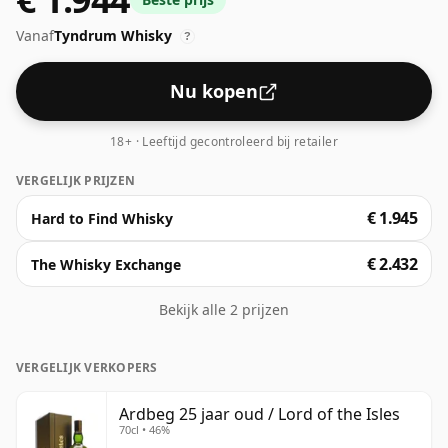
normale flesmaat van 70cl.
Vanaf
Tyndrum Whisky
?
Nu kopen
18+ · Leeftijd gecontroleerd bij retailer
VERGELIJK PRIJZEN
€ 1.945
Hard to Find Whisky
€ 2.432
The Whisky Exchange
Bekijk alle 2 prijzen
VERGELIJK VERKOPERS
Ardbeg 25 jaar oud / Lord of the Isles
70cl • 46%