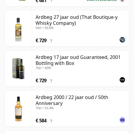
€ 681
?
Ardbeg 27 jaar oud (That Boutique-y
Whisky Company)
50cl • 50.6%
€ 729
?
Ardbeg 17 jaar oud Guaranteed, 2001
Bottling with Box
70cl • 40%
€ 729
?
Ardbeg 2000 / 22 jaar oud / 50th
Anniversary
70cl • 53.4%
€ 584
?