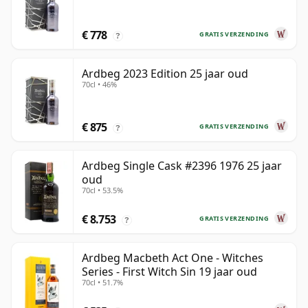
€ 778
GRATIS VERZENDING
?
Ardbeg 2023 Edition 25 jaar oud
70cl • 46%
€ 875
GRATIS VERZENDING
?
Ardbeg Single Cask #2396 1976 25 jaar
oud
70cl • 53.5%
€ 8.753
GRATIS VERZENDING
?
Ardbeg Macbeth Act One - Witches
Series - First Witch Sin 19 jaar oud
70cl • 51.7%