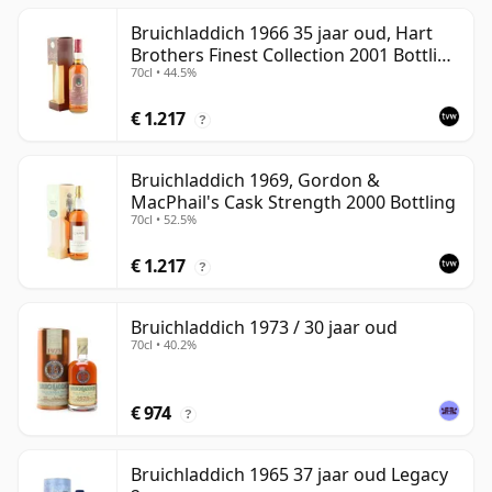
Bruichladdich 1966 35 jaar oud, Hart
Brothers Finest Collection 2001 Bottling
70cl • 44.5%
with Box
€ 1.217
?
Bruichladdich 1969, Gordon &
MacPhail's Cask Strength 2000 Bottling
70cl • 52.5%
€ 1.217
?
Bruichladdich 1973 / 30 jaar oud
70cl • 40.2%
€ 974
?
Bruichladdich 1965 37 jaar oud Legacy