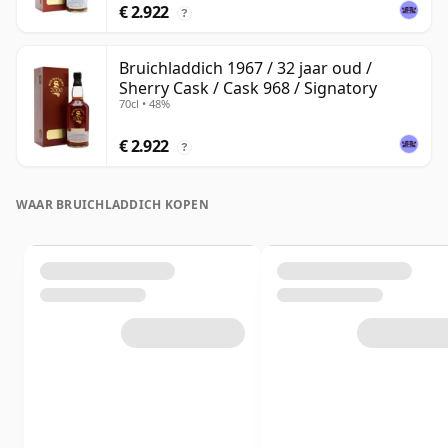
€ 2.922
?
Bruichladdich 1967 / 32 jaar oud /
Sherry Cask / Cask 968 / Signatory
70cl • 48%
€ 2.922
?
WAAR BRUICHLADDICH KOPEN