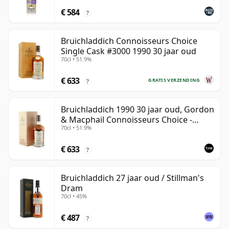
€ 584
?
Bruichladdich Connoisseurs Choice
Single Cask #3000 1990 30 jaar oud
70cl • 51.9%
€ 633
GRATIS VERZENDING
?
Bruichladdich 1990 30 jaar oud, Gordon
& Macphail Connoisseurs Choice -
70cl • 51.9%
Sherry Hogshead #3000
€ 633
?
Bruichladdich 27 jaar oud / Stillman's
Dram
70cl • 45%
€ 487
?