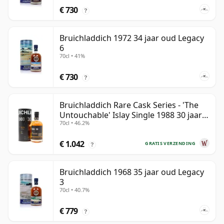
€ 730
?
Bruichladdich 1972 34 jaar oud Legacy
6
70cl • 41%
€ 730
?
Bruichladdich Rare Cask Series - 'The
Untouchable' Islay Single 1988 30 jaar
70cl • 46.2%
oud
€ 1.042
GRATIS VERZENDING
?
Bruichladdich 1968 35 jaar oud Legacy
3
70cl • 40.7%
€ 779
?