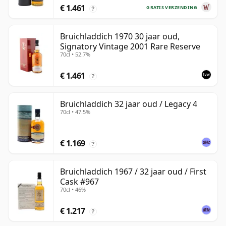
€ 1.461
GRATIS VERZENDING
?
Bruichladdich 1970 30 jaar oud,
Signatory Vintage 2001 Rare Reserve
70cl • 52.7%
€ 1.461
?
Bruichladdich 32 jaar oud / Legacy 4
70cl • 47.5%
€ 1.169
?
Bruichladdich 1967 / 32 jaar oud / First
Cask #967
70cl • 46%
€ 1.217
?