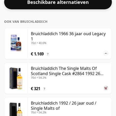
Beschikbare alternatieven
OOK VAN BRUICHLADDICH
Bruichladdich 1966 36 jaar oud Legacy
1
70cl • 40.6%
€ 1.169
?
Bruichladdich The Single Malts Of
Scotland Single Cask #2864 1992 26
70cl • 54.2%
jaar oud
€ 321
?
Bruichladdich 1992 / 26 jaar oud /
Single Malts of
70cl • 54.2%