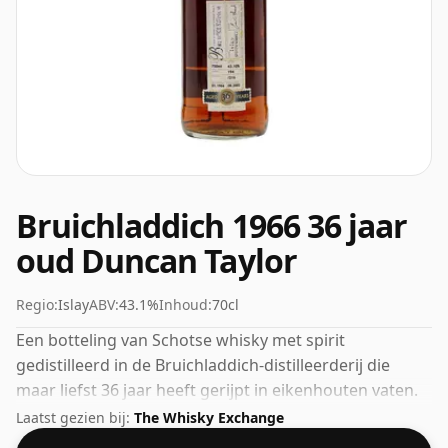
Bruichladdich 1966 36 jaar
oud Duncan Taylor
Regio:
Islay
ABV:
43.1%
Inhoud:
70cl
Een botteling van Schotse whisky met spirit
gedistilleerd in de Bruichladdich-distilleerderij die
maar liefst 36 jaar heeft gerijpt in eikenhouten vaten.
Gebotteld op de steeds populairder wordende sterkte
Laatst gezien bij:
The Whisky Exchange
van 43,1%, wat een respectabel alcoholpercentage is.