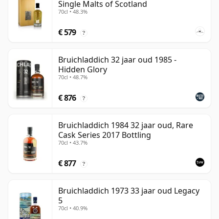
Single Malts of Scotland
70cl • 48.3%
€ 579
?
Bruichladdich 32 jaar oud 1985 -
Hidden Glory
70cl • 48.7%
€ 876
?
Bruichladdich 1984 32 jaar oud, Rare
Cask Series 2017 Bottling
70cl • 43.7%
€ 877
?
Bruichladdich 1973 33 jaar oud Legacy
5
70cl • 40.9%