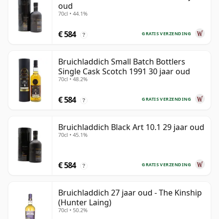
oud
70cl • 44.1%
€ 584
GRATIS VERZENDING
?
Bruichladdich Small Batch Bottlers
Single Cask Scotch 1991 30 jaar oud
70cl • 48.2%
€ 584
GRATIS VERZENDING
?
Bruichladdich Black Art 10.1 29 jaar oud
70cl • 45.1%
€ 584
GRATIS VERZENDING
?
Bruichladdich 27 jaar oud - The Kinship
(Hunter Laing)
70cl • 50.2%