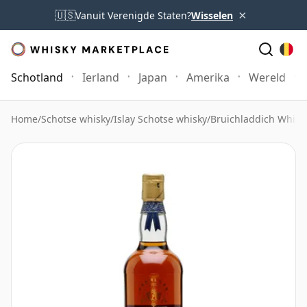
×
🇺🇸
Vanuit Verenigde Staten?
Wisselen
Schotland
Ierland
Japan
Amerika
Wereld
Home
/
Schotse whisky
/
Islay Schotse whisky
/
Bruichladdich Whisk