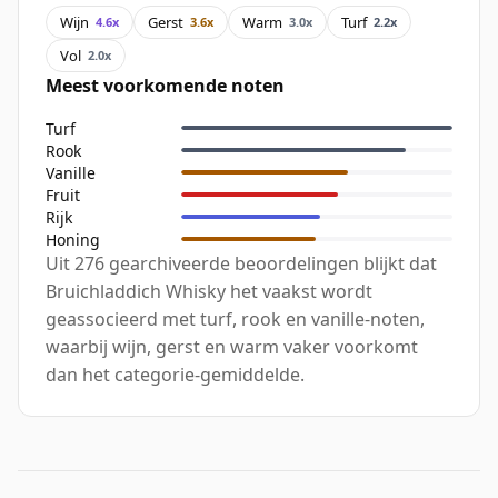
Wijn
Gerst
Warm
Turf
4.6x
3.6x
3.0x
2.2x
Vol
2.0x
Meest voorkomende noten
Turf
Rook
Vanille
Fruit
Rijk
Honing
Uit 276 gearchiveerde beoordelingen blijkt dat
Bruichladdich Whisky het vaakst wordt
geassocieerd met turf, rook en vanille-noten,
waarbij wijn, gerst en warm vaker voorkomt
dan het categorie-gemiddelde.