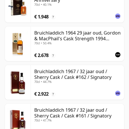
Anniversary
70cl • 40.1%
€ 1.948
?
Bruichladdich 1964 29 jaar oud, Gordon
& MacPhail's Cask Strength 1994
70cl • 50.4%
Bottling
€ 2.678
?
Bruichladdich 1967 / 32 jaar oud /
Sherry Cask / Cask #162 / Signatory
70cl • 44.7%
€ 2.922
?
Bruichladdich 1967 / 32 jaar oud /
Sherry Cask / Cask #161 / Signatory
70cl • 47.7%