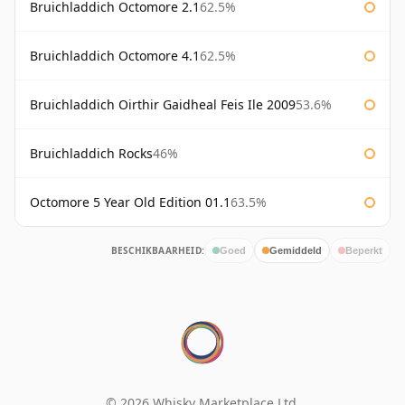
Bruichladdich Octomore 2.1
62.5%
Bruichladdich Octomore 4.1
62.5%
Bruichladdich Oirthir Gaidheal Feis Ile 2009
53.6%
Bruichladdich Rocks
46%
Octomore 5 Year Old Edition 01.1
63.5%
BESCHIKBAARHEID:
Goed
Gemiddeld
Beperkt
© 2026 Whisky Marketplace Ltd.