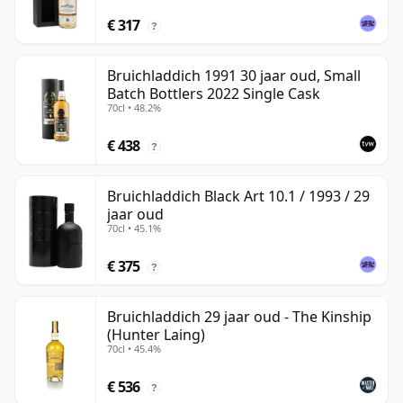
€ 317
?
Bruichladdich 1991 30 jaar oud, Small
Batch Bottlers 2022 Single Cask
70cl • 48.2%
€ 438
?
Bruichladdich Black Art 10.1 / 1993 / 29
jaar oud
70cl • 45.1%
€ 375
?
Bruichladdich 29 jaar oud - The Kinship
(Hunter Laing)
70cl • 45.4%
€ 536
?