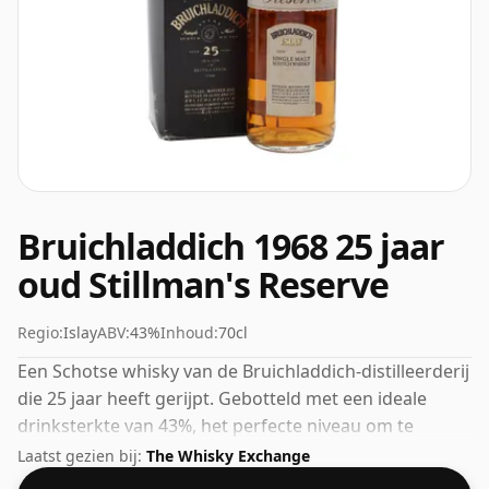
Bruichladdich 1968 25 jaar
oud Stillman's Reserve
Regio:
Islay
ABV:
43%
Inhoud:
70cl
Een Schotse whisky van de Bruichladdich-distilleerderij
die 25 jaar heeft gerijpt. Gebotteld met een ideale
drinksterkte van 43%, het perfecte niveau om te
genieten van de textuur en het mondgevoel van de
Laatst gezien bij:
The Whisky Exchange
sterke drank.