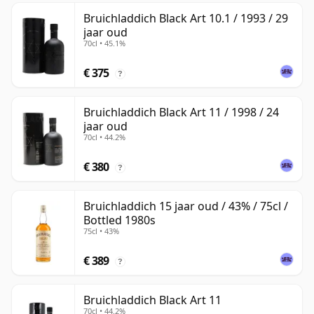
Bruichladdich Black Art 10.1 / 1993 / 29
jaar oud
70cl • 45.1%
€ 375
?
Bruichladdich Black Art 11 / 1998 / 24
jaar oud
70cl • 44.2%
€ 380
?
Bruichladdich 15 jaar oud / 43% / 75cl /
Bottled 1980s
75cl • 43%
€ 389
?
Bruichladdich Black Art 11
70cl • 44.2%