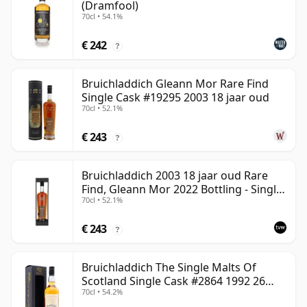
(Dramfool)
70cl • 54.1%
€ 242
?
Bruichladdich Gleann Mor Rare Find
Single Cask #19295 2003 18 jaar oud
70cl • 52.1%
€ 243
?
Bruichladdich 2003 18 jaar oud Rare
Find, Gleann Mor 2022 Bottling - Single
70cl • 52.1%
Cask 19295
€ 243
?
Bruichladdich The Single Malts Of
Scotland Single Cask #2864 1992 26
70cl • 54.2%
jaar oud