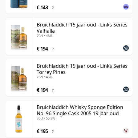
€ 143
?
Bruichladdich 15 jaar oud - Links Series
Valhalla
70cl • 46%
€ 194
?
Bruichladdich 15 jaar oud - Links Series
Torrey Pines
70cl • 46%
€ 194
?
Bruichladdich Whisky Sponge Edition
No. 96 Single Cask 2005 19 jaar oud
70cl • 55.8%
€ 195
?