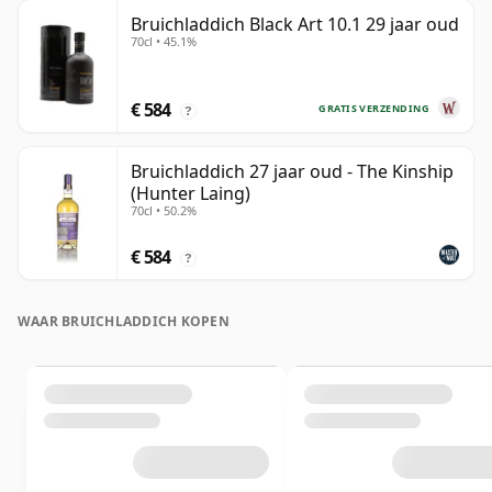
Bruichladdich Black Art 10.1 29 jaar oud
70cl • 45.1%
€ 584
GRATIS VERZENDING
?
Bruichladdich 27 jaar oud - The Kinship
(Hunter Laing)
70cl • 50.2%
€ 584
?
WAAR BRUICHLADDICH KOPEN