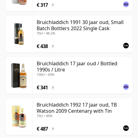
€ 317
?
Bruichladdich 1991 30 jaar oud, Small
Batch Bottlers 2022 Single Cask
70cl • 48.2%
€ 438
?
Bruichladdich 17 jaar oud / Bottled
1990s / Litre
100cl • 43%
€ 341
?
Bruichladdich 1992 17 jaar oud, TB
Watson 2009 Centenary with Tin
70cl • 46%
€ 487
?