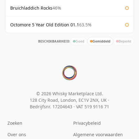
Bruichladdich Rocks
46%
Octomore 5 Year Old Edition 01.1
63.5%
BESCHIKBAARHEID:
Goed
Gemiddeld
Beperkt
© 2026 Whisky Marketplace Ltd.
128 City Road, London, EC1V 2NX, UK ·
Bedrijfsnr. 17204643
·
VAT 519 9116 71
Zoeken
Privacybeleid
Over ons
Algemene voorwaarden