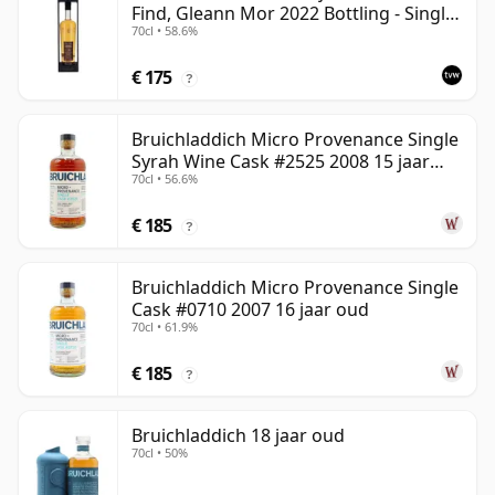
Find, Gleann Mor 2022 Bottling - Single
70cl • 58.6%
Cask 1373
€ 175
?
Bruichladdich Micro Provenance Single
Syrah Wine Cask #2525 2008 15 jaar
70cl • 56.6%
oud
€ 185
?
Bruichladdich Micro Provenance Single
Cask #0710 2007 16 jaar oud
70cl • 61.9%
€ 185
?
Bruichladdich 18 jaar oud
70cl • 50%