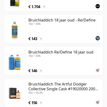
€ 1.704
?
Bruichladdich 18 jaar oud - Re/Define
70cl • 50%
€ 143
?
Bruichladdich Re/Define 18 jaar oud
70cl • 50%
€ 146
?
Bruichladdich The Artful Dodger
Collective Single Cask #19020000 2001
50cl • 54.4%
22 jaar oud
€ 156
?