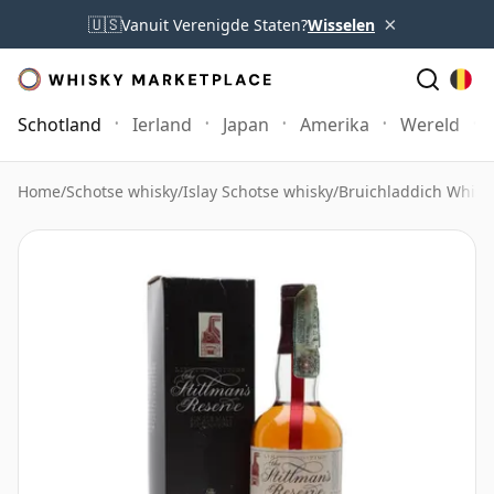
×
🇺🇸
Vanuit Verenigde Staten?
Wisselen
Schotland
Ierland
Japan
Amerika
Wereld
Home
/
Schotse whisky
/
Islay Schotse whisky
/
Bruichladdich Whisk