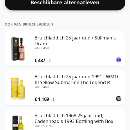
Beschikbare alternatieven
OOK VAN BRUICHLADDICH
Bruichladdich 25 jaar oud / Stillman's
Dram
70cl • 45%
€ 487
?
Bruichladdich 25 jaar oud 1991 - WMD
III Yellow Submarine The Legend R
70cl • 46%
€ 1.169
?
Bruichladdich 1968 25 jaar oud,
Cadenhead's 1993 Bottling with Box
70cl • 53.8%