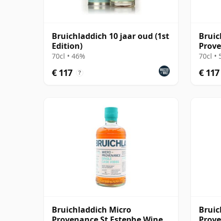
Bruichladdich 10 jaar oud (1st
Bruic
Edition)
Prove
Wine 
70cl • 46%
70cl •
oud
€ 117
€ 117
?
Bruichladdich Micro
Bruic
Provenance St Estephe Wine
Prove