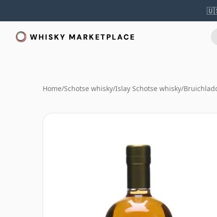
🇺
Home
/
Schotse whisky
/
Islay Schotse whisky
/
Bruichlad