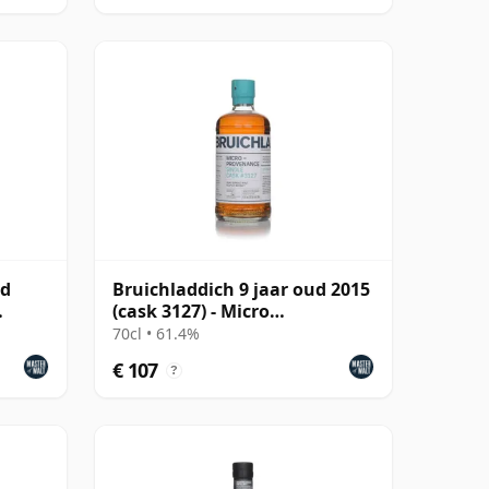
ud
Bruichladdich 9 jaar oud 2015
(cask 3127) - Micro
Provenance Series
70cl • 61.4%
€ 107
?