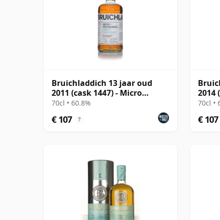
Bruichladdich 13 jaar oud
Bruic
2011 (cask 1447) - Micro
2014 
Provenance Series
Prove
70cl • 60.8%
70cl •
€ 107
€ 107
?