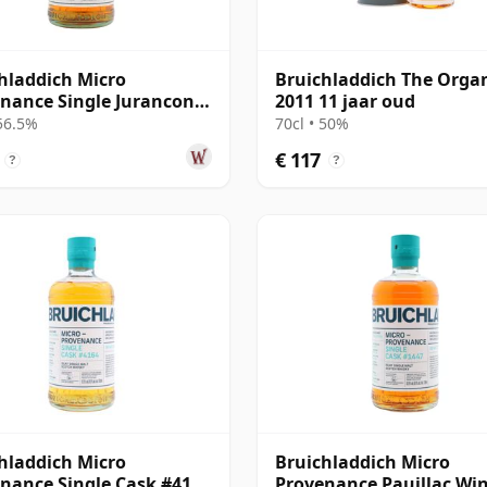
hladdich Micro
Bruichladdich The Orga
nance Single Jurancon
2011 11 jaar oud
Cask #1564 2014 11 jaar
 56.5%
70cl • 50%
€ 117
?
?
hladdich Micro
Bruichladdich Micro
nance Single Cask #4164
Provenance Pauillac Wi