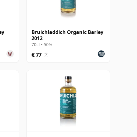
ey
Bruichladdich Organic Barley
2012
70cl • 50%
€ 77
?