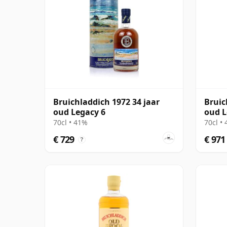
Bruichladdich 1972 34 jaar
Bruic
oud Legacy 6
oud L
70cl • 41%
70cl •
€ 729
€ 971
?