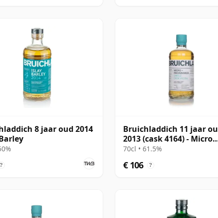
hladdich 8 jaar oud 2014
Bruichladdich 11 jaar o
 Barley
2013 (cask 4164) - Micro
Provenance Series
 50%
70cl • 61.5%
€ 106
?
?