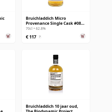
nic
Bruichladdich Micro
Provenance Single Cask #0893
2011 13 jaar oud
70cl • 62.8%
€ 117
?
Bruichladdich 10 jaar oud,
ne
The Biodynamic Project