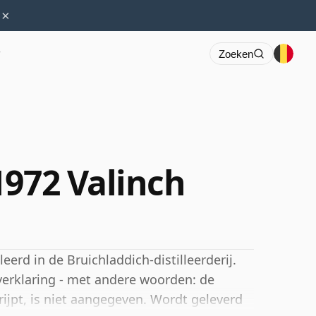
×
r
Zoeken
1972 Valinch
eerd in de Bruichladdich-distilleerderij.
verklaring - met andere woorden: de
erijpt, is niet aangegeven. Wordt geleverd