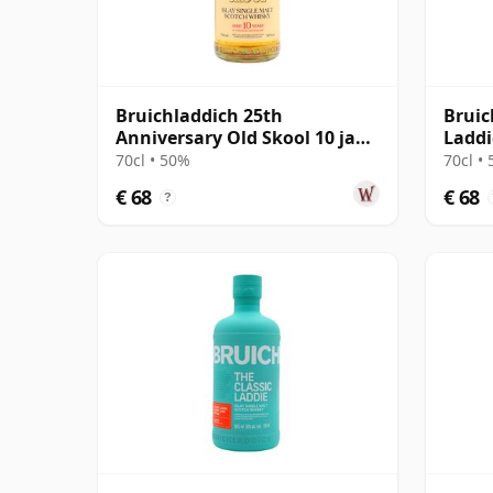
Bruichladdich 25th
Bruic
Anniversary Old Skool 10 jaar
Laddi
oud
70cl • 50%
70cl •
€ 68
€ 68
?