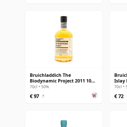
Bruichladdich The
Bruic
Biodynamic Project 2011 10
Islay
jaar oud
70cl • 50%
70cl •
€ 97
€ 72
?