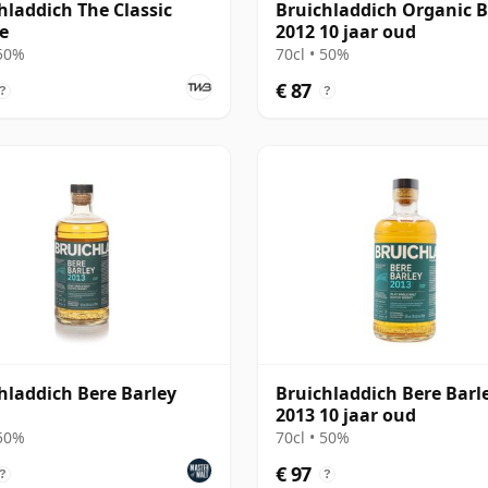
hladdich The Classic
Bruichladdich Organic B
e
2012 10 jaar oud
 50%
70cl • 50%
€ 87
?
?
hladdich Bere Barley
Bruichladdich Bere Barl
2013 10 jaar oud
 50%
70cl • 50%
€ 97
?
?