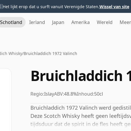
🇸
Het lijkt erop dat u surft vanuit Verenigde Staten.
Wissel van site
Schotland
Ierland
Japan
Amerika
Wereld
Mee
dich Whisky
/
Bruichladdich 1972 Valinch
Bruichladdich 
Regio:
Islay
ABV:
48.8%
Inhoud:
50cl
Bruichladdich 1972 Valinch werd gedistill
Deze Scotch Whisky heeft geen leeftijds
tijdsduur dat de spirit in de fles heeft g