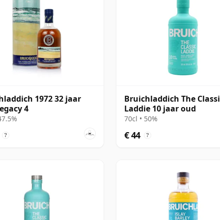
hladdich 1972 32 jaar
Bruichladdich The Classi
egacy 4
Laddie 10 jaar oud
 47.5%
70cl • 50%
€ 44
?
?