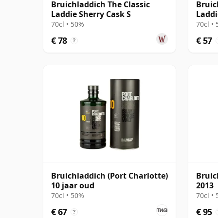
Bruichladdich The Classic
Bruic
Laddie Sherry Cask S
Laddi
70cl • 50%
70cl •
€ 78
€ 57
?
Bruichladdich (Port Charlotte)
Bruic
10 jaar oud
2013
70cl • 50%
70cl •
€ 67
€ 95
?