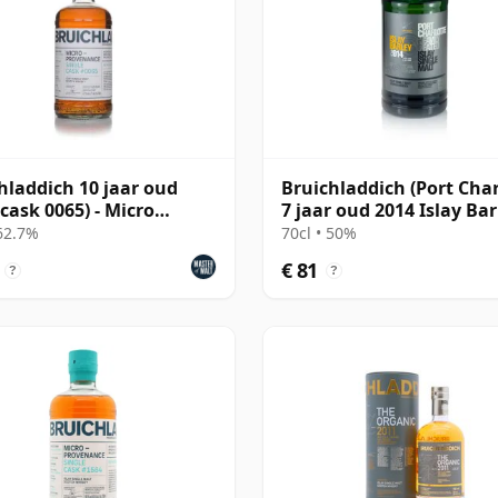
hladdich 10 jaar oud
Bruichladdich (Port Char
(cask 0065) - Micro
7 jaar oud 2014 Islay Bar
nance Series
 62.7%
70cl • 50%
€ 81
?
?