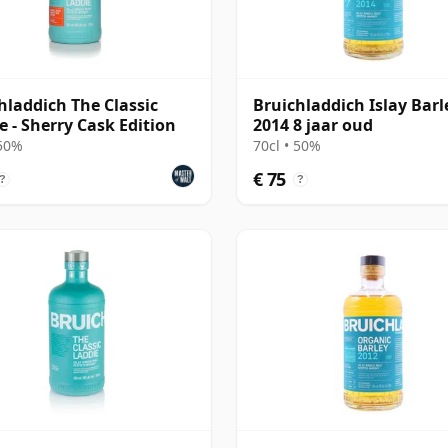
hladdich The Classic
Bruichladdich Islay Barl
e - Sherry Cask Edition
2014 8 jaar oud
 50%
70cl • 50%
€ 75
?
?