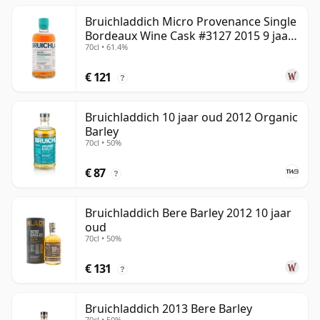
Bruichladdich Micro Provenance Single
Bordeaux Wine Cask #3127 2015 9 jaar
70cl • 61.4%
oud
€ 121
?
Bruichladdich 10 jaar oud 2012 Organic
Barley
70cl • 50%
€ 87
?
Bruichladdich Bere Barley 2012 10 jaar
oud
70cl • 50%
€ 131
?
Bruichladdich 2013 Bere Barley
70cl • 50%