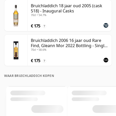
Bruichladdich 18 jaar oud 2005 (cask
518) - Inaugural Casks
70cl • 54.7%
€ 175
?
Bruichladdich 2006 16 jaar oud Rare
Find, Gleann Mor 2022 Bottling - Single
70cl • 58.6%
Cask 1373
€ 175
?
WAAR BRUICHLADDICH KOPEN