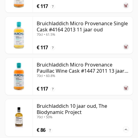
€ 117
?
Bruichladdich Micro Provenance Single
Cask #4164 2013 11 jaar oud
70cl • 61.5%
€ 117
?
Bruichladdich Micro Provenance
Pauillac Wine Cask #1447 2011 13 jaar
70cl • 60.8%
oud
€ 117
?
Bruichladdich 10 jaar oud, The
Biodynamic Project
70cl • 50%
€ 86
?