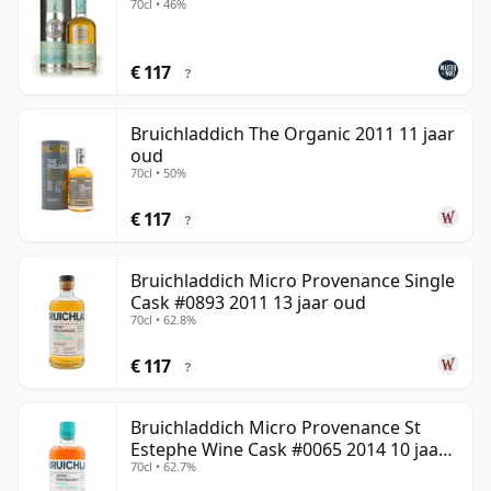
70cl • 46%
€ 117
?
Bruichladdich The Organic 2011 11 jaar
oud
70cl • 50%
€ 117
?
Bruichladdich Micro Provenance Single
Cask #0893 2011 13 jaar oud
70cl • 62.8%
€ 117
?
Bruichladdich Micro Provenance St
Estephe Wine Cask #0065 2014 10 jaar
70cl • 62.7%
oud