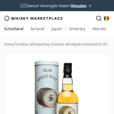
×
🇺🇸
Vanuit Verenigde Staten?
Wisselen
Schotland
Ierland
Japan
Amerika
Wereld
Home
/
Schotse whisky
/
Islay Schotse whisky
/
Bruichladdich Whisk