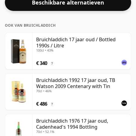
Beschikbare alternatieven
alcoholpercentage is.
OOK VAN BRUICHLADDICH
Bruichladdich 17 jaar oud / Bottled
1990s / Litre
100cl • 43%
€ 340
?
Bruichladdich 1992 17 jaar oud, TB
Watson 2009 Centenary with Tin
70cl • 46%
€ 486
?
Bruichladdich 1976 17 jaar oud,
Cadenhead's 1994 Bottling
70cl • 52.1%