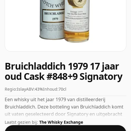
Bruichladdich 1979 17 jaar
oud Cask #848+9 Signatory
Regio:
Islay
ABV:
43%
Inhoud:
70cl
Een whisky uit het jaar 1979 van distilleerderij
Bruichladdich. Deze botteling van Bruichladdich komt
uit vaten geselecteerd door Signatory en uitgebracht
in 1996. Gebotteld op de steeds populairder wordende
Laatst gezien bij:
The Whisky Exchange
sterkte van 43%, wat een respectabel