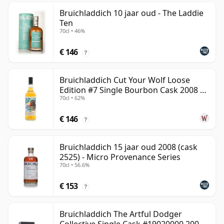
Bruichladdich 10 jaar oud - The Laddie
Ten
70cl • 46%
€ 146
?
Bruichladdich Cut Your Wolf Loose
Edition #7 Single Bourbon Cask 2008 14
70cl • 62%
jaar oud
€ 146
?
Bruichladdich 15 jaar oud 2008 (cask
2525) - Micro Provenance Series
70cl • 56.6%
€ 153
?
Bruichladdich The Artful Dodger