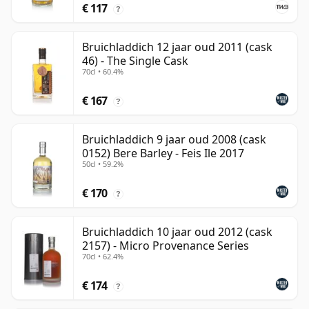
€ 117
?
Bruichladdich 12 jaar oud 2011 (cask
46) - The Single Cask
70cl • 60.4%
€ 167
?
Bruichladdich 9 jaar oud 2008 (cask
0152) Bere Barley - Feis Ile 2017
50cl • 59.2%
€ 170
?
Bruichladdich 10 jaar oud 2012 (cask
2157) - Micro Provenance Series
70cl • 62.4%
€ 174
?