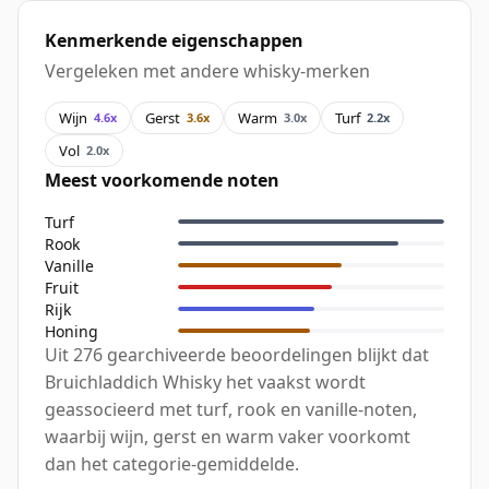
Kenmerkende eigenschappen
Vergeleken met andere whisky-merken
Wijn
Gerst
Warm
Turf
4.6x
3.6x
3.0x
2.2x
Vol
2.0x
Meest voorkomende noten
Turf
Rook
Vanille
Fruit
Rijk
Honing
Uit 276 gearchiveerde beoordelingen blijkt dat
Bruichladdich Whisky het vaakst wordt
geassocieerd met turf, rook en vanille-noten,
waarbij wijn, gerst en warm vaker voorkomt
dan het categorie-gemiddelde.