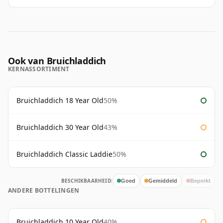
Ook van Bruichladdich
KERNASSORTIMENT
Bruichladdich 18 Year Old
50%
Bruichladdich 30 Year Old
43%
Bruichladdich Classic Laddie
50%
BESCHIKBAARHEID:
Goed
Gemiddeld
Beperkt
ANDERE BOTTELINGEN
Bruichladdich 10 Year Old
40%