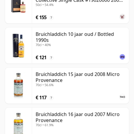
Collective Single Cask #19020000 2001
50cl • 54.4%
22 jaar oud
€ 155
?
Bruichladdich 10 jaar oud / Bottled
1990s
70cl • 40%
€ 121
?
Bruichladdich 15 jaar oud 2008 Micro
Provenance
70cl • 56.6%
€ 117
?
Bruichladdich 16 jaar oud 2007 Micro
Provenance
70cl • 61.9%