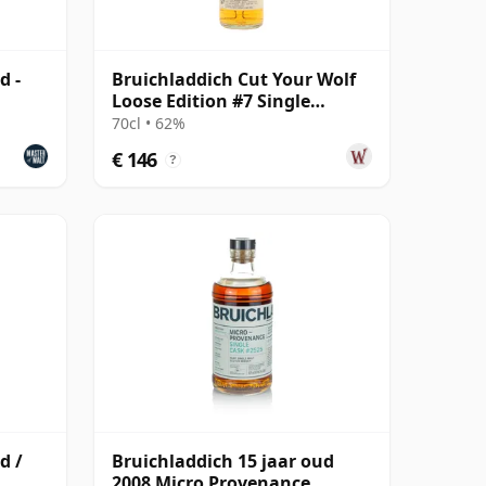
d -
Bruichladdich Cut Your Wolf
Loose Edition #7 Single
Bourbon Cask 2008 14 jaar
70cl • 62%
oud
€ 146
?
d /
Bruichladdich 15 jaar oud
2008 Micro Provenance