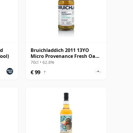
ud
Bruichladdich 2011 13YO
ool)
Micro Provenance Fresh Oak
Cask #0893
70cl • 62.8%
€ 99
?