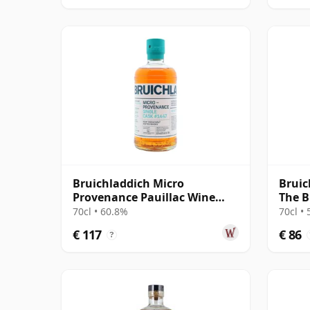
Bruichladdich Micro
Bruic
Provenance Pauillac Wine
The B
Cask #1447 2011 13 jaar oud
70cl • 60.8%
70cl •
€ 117
€ 86
?