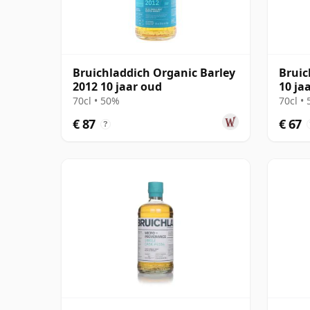
Bruichladdich Organic Barley
Bruic
2012 10 jaar oud
10 ja
70cl • 50%
70cl •
€ 87
€ 67
?