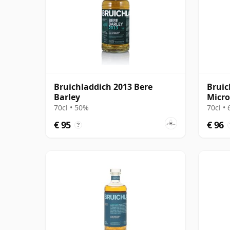
Bruichladdich 2013 Bere
Bruic
Barley
Micr
Cask 
70cl • 50%
70cl •
€ 95
€ 96
?