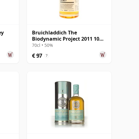
ey
Bruichladdich The
Biodynamic Project 2011 10
jaar oud
70cl • 50%
€ 97
?