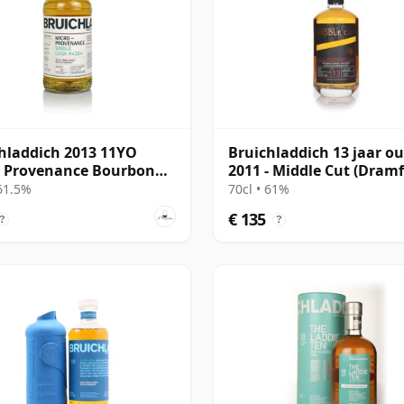
hladdich 2013 11YO
Bruichladdich 13 jaar o
o Provenance Bourbon
2011 - Middle Cut (Dramf
#4164
 61.5%
70cl • 61%
€ 135
?
?