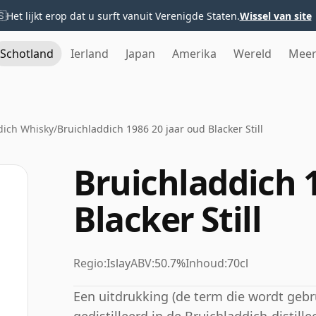
🇸
Het lijkt erop dat u surft vanuit Verenigde Staten.
Wissel van site
Schotland
Ierland
Japan
Amerika
Wereld
Mee
dich Whisky
/
Bruichladdich 1986 20 jaar oud Blacker Still
Bruichladdich 1
Blacker Still
Regio:
Islay
ABV:
50.7%
Inhoud:
70cl
Een uitdrukking (de term die wordt gebr