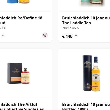
hladdich Re/Define 18
Bruichladdich 10 jaar ou
oud
The Laddie Ten
 50%
70cl • 46%
€ 146
?
?
hladdich The Artful
Bruichladdich 10 jaar ou
r Collective Single Cask
Bottled 1990s