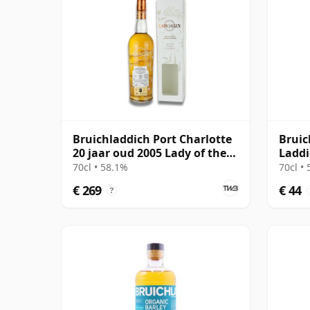
Bruichladdich Port Charlotte
Bruic
20 jaar oud 2005 Lady of the
Laddi
Glen
70cl • 58.1%
70cl •
€ 269
€ 44
?