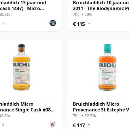
hladdich 13 jaar oud
Bruichladdich 10 jaar o
(cask 1447) - Micro
2011 - The Biodynamic P
nance Series
 60.8%
70cl • 50%
€ 115
?
?
hladdich Micro
Bruichladdich Micro
nance Single Cask #0893
Provenance St Estephe 
13 jaar oud
Cask #0065 2014 10 jaar
 62.8%
70cl • 62.7%
€ 117
?
?