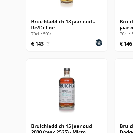
Bruichladdich 18 jaar oud -
Bruic
Re/Define
jaar 
70cl • 50%
70cl •
€ 143
€ 146
?
Bruichladdich 15 jaar oud
Bruic
2008 (cask 2525) - Micro
Dodge