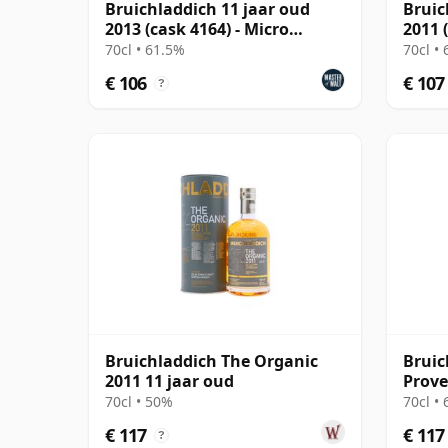
Bruichladdich 11 jaar oud
Bruic
2013 (cask 4164) - Micro
2011 
Provenance Series
Prove
70cl • 61.5%
70cl •
€ 106
€ 107
?
Bruichladdich The Organic
Bruic
2011 11 jaar oud
Prove
2011 
70cl • 50%
70cl •
€ 117
€ 117
?