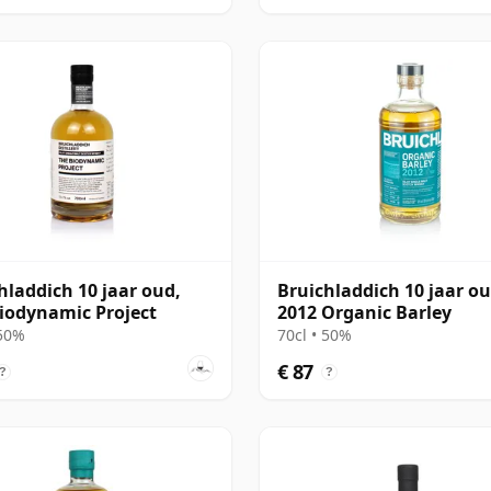
hladdich 10 jaar oud,
Bruichladdich 10 jaar o
iodynamic Project
2012 Organic Barley
 50%
70cl • 50%
€ 87
?
?