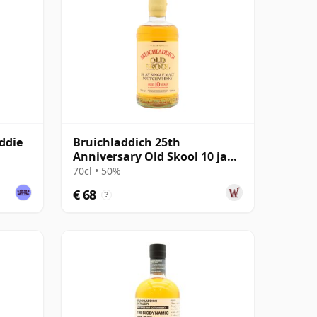
ddie
Bruichladdich 25th
Anniversary Old Skool 10 jaar
oud
70cl • 50%
€ 68
?