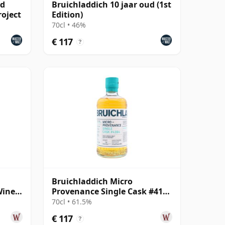
ud
Bruichladdich 10 jaar oud (1st
roject
Edition)
70cl • 46%
€ 117
?
Bruichladdich Micro
Wine
Provenance Single Cask #4164
 oud
2013 11 jaar oud
70cl • 61.5%
€ 117
?