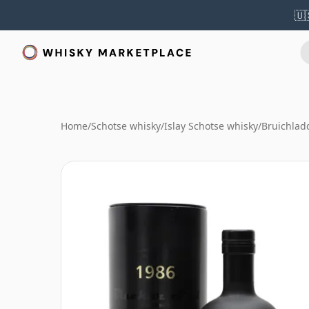
🇺
Home
/
Schotse whisky
/
Islay Schotse whisky
/
Bruichlad