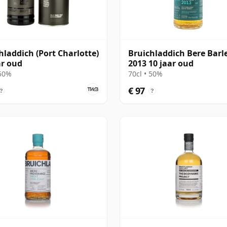
hladdich (Port Charlotte)
Bruichladdich Bere Barl
ar oud
2013 10 jaar oud
 50%
70cl • 50%
€ 97
?
?