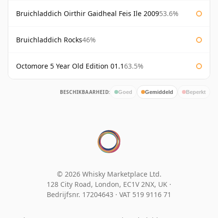
Bruichladdich Oirthir Gaidheal Feis Ile 2009
53.6%
Bruichladdich Rocks
46%
Octomore 5 Year Old Edition 01.1
63.5%
BESCHIKBAARHEID:
Goed
Gemiddeld
Beperkt
© 2026 Whisky Marketplace Ltd.
128 City Road, London, EC1V 2NX, UK ·
Bedrijfsnr. 17204643
·
VAT 519 9116 71