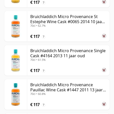
€ 117
?
Bruichladdich Micro Provenance St
Estephe Wine Cask #0065 2014 10 jaar
70cl • 62.7%
oud
€ 117
?
Bruichladdich Micro Provenance Single
Cask #4164 2013 11 jaar oud
70cl • 61.5%
€ 117
?
Bruichladdich Micro Provenance
Pauillac Wine Cask #1447 2011 13 jaar
70cl • 60.8%
oud
€ 117
?