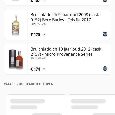
€ 167
?
Bruichladdich 9 jaar oud 2008 (cask
0152) Bere Barley - Feis Ile 2017
50cl • 59.2%
€ 170
?
Bruichladdich 10 jaar oud 2012 (cask
2157) - Micro Provenance Series
70cl • 62.4%
€ 174
?
WAAR BRUICHLADDICH KOPEN