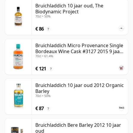
Bruichladdich 10 jaar oud, The
Biodynamic Project
70cl • 50%
€ 86
?
Bruichladdich Micro Provenance Single
Bordeaux Wine Cask #3127 2015 9 jaar
70cl • 61.4%
oud
€ 121
?
Bruichladdich 10 jaar oud 2012 Organic
Barley
70cl • 50%
€ 87
?
Bruichladdich Bere Barley 2012 10 jaar
oud