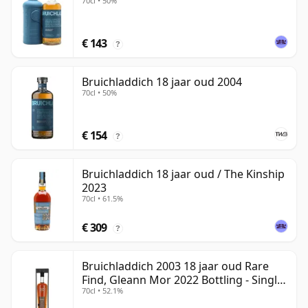
70cl • 50%
€ 143
?
Bruichladdich 18 jaar oud 2004
70cl • 50%
€ 154
?
Bruichladdich 18 jaar oud / The Kinship
2023
70cl • 61.5%
€ 309
?
Bruichladdich 2003 18 jaar oud Rare
Find, Gleann Mor 2022 Bottling - Single
70cl • 52.1%
Cask 19295