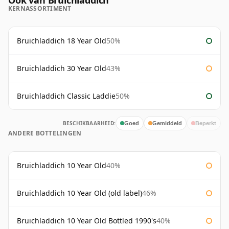
Ook van Bruichladdich
KERNASSORTIMENT
Bruichladdich 18 Year Old
50%
Bruichladdich 30 Year Old
43%
Bruichladdich Classic Laddie
50%
BESCHIKBAARHEID:
Goed
Gemiddeld
Beperkt
ANDERE BOTTELINGEN
Bruichladdich 10 Year Old
40%
Bruichladdich 10 Year Old (old label)
46%
Bruichladdich 10 Year Old Bottled 1990's
40%