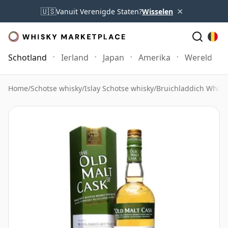
×
🇺🇸
Vanuit Verenigde Staten?
Wisselen
Schotland
Ierland
Japan
Amerika
Wereld
Home
/
Schotse whisky
/
Islay Schotse whisky
/
Bruichladdich Whisk