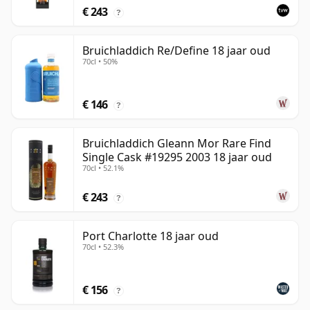
€ 243
?
Bruichladdich Re/Define 18 jaar oud
70cl • 50%
€ 146
?
Bruichladdich Gleann Mor Rare Find
Single Cask #19295 2003 18 jaar oud
70cl • 52.1%
€ 243
?
Port Charlotte 18 jaar oud
70cl • 52.3%
€ 156
?