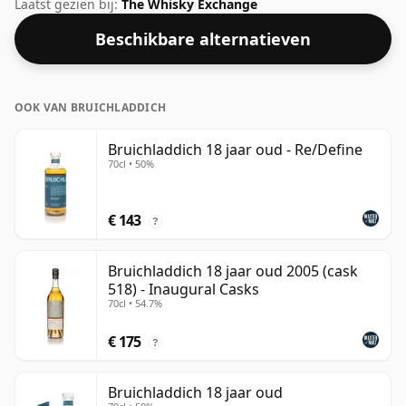
hoog aangeschreven Douglas Laing in 2008. Dit kan
Laatst gezien bij:
The Whisky Exchange
worden beschouwd als een whisky met een hogere
Beschikbare alternatieven
sterkte, met een ABV van 50%. Wordt geleverd in de
reguliere bottelgrootte van 70cl.
OOK VAN BRUICHLADDICH
Bruichladdich 18 jaar oud - Re/Define
70cl • 50%
€ 143
?
Bruichladdich 18 jaar oud 2005 (cask
518) - Inaugural Casks
70cl • 54.7%
€ 175
?
Bruichladdich 18 jaar oud