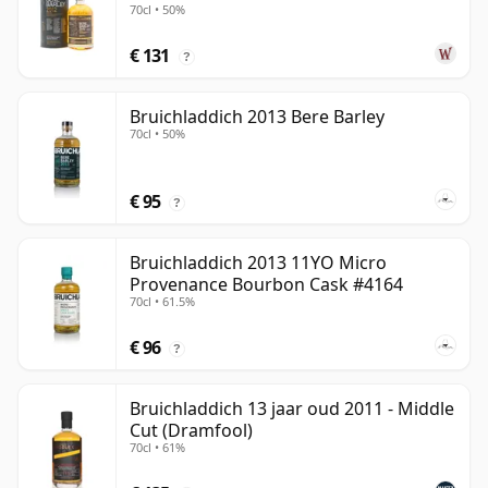
70cl • 50%
€ 131
?
Bruichladdich 2013 Bere Barley
70cl • 50%
€ 95
?
Bruichladdich 2013 11YO Micro
Provenance Bourbon Cask #4164
70cl • 61.5%
€ 96
?
Bruichladdich 13 jaar oud 2011 - Middle
Cut (Dramfool)
70cl • 61%