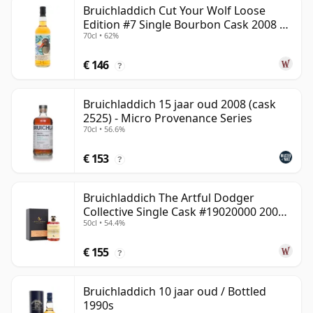
Bruichladdich Cut Your Wolf Loose
Edition #7 Single Bourbon Cask 2008 14
70cl • 62%
jaar oud
€ 146
?
Bruichladdich 15 jaar oud 2008 (cask
2525) - Micro Provenance Series
70cl • 56.6%
€ 153
?
Bruichladdich The Artful Dodger
Collective Single Cask #19020000 2001
50cl • 54.4%
22 jaar oud
€ 155
?
Bruichladdich 10 jaar oud / Bottled
1990s