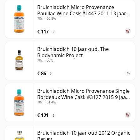
Bruichladdich Micro Provenance
Pauillac Wine Cask #1447 2011 13 jaar
70cl • 60.8%
oud
€ 117
?
Bruichladdich 10 jaar oud, The
Biodynamic Project
70cl • 50%
€ 86
?
Bruichladdich Micro Provenance Single
Bordeaux Wine Cask #3127 2015 9 jaar
70cl • 61.4%
oud
€ 121
?
Bruichladdich 10 jaar oud 2012 Organic
Barley