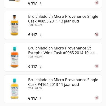
€ 117
?
Bruichladdich Micro Provenance Single
Cask #0893 2011 13 jaar oud
70cl • 62.8%
€ 117
?
Bruichladdich Micro Provenance St
Estephe Wine Cask #0065 2014 10 jaar
70cl • 62.7%
oud
€ 117
?
Bruichladdich Micro Provenance Single
Cask #4164 2013 11 jaar oud
70cl • 61.5%
€ 117
?