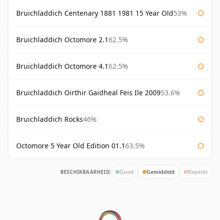
Bruichladdich Centenary 1881 1981 15 Year Old
53%
Bruichladdich Octomore 2.1
62.5%
Bruichladdich Octomore 4.1
62.5%
Bruichladdich Oirthir Gaidheal Feis Ile 2009
53.6%
Bruichladdich Rocks
46%
Octomore 5 Year Old Edition 01.1
63.5%
BESCHIKBAARHEID:
Goed
Gemiddeld
Beperkt