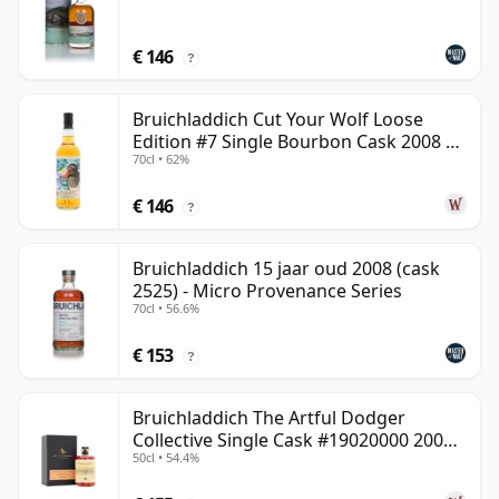
€ 146
?
Bruichladdich Cut Your Wolf Loose
Edition #7 Single Bourbon Cask 2008 14
70cl • 62%
jaar oud
€ 146
?
Bruichladdich 15 jaar oud 2008 (cask
2525) - Micro Provenance Series
70cl • 56.6%
€ 153
?
Bruichladdich The Artful Dodger
Collective Single Cask #19020000 2001
50cl • 54.4%
22 jaar oud