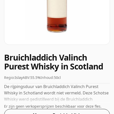
Bruichladdich Valinch
Purest Whisky in Scotland
Regio:
Islay
ABV:
55.5%
Inhoud:
50cl
De rijpingsduur van Bruichladdich Valinch Purest
Whisky in Schotland wordt niet vermeld. Deze Schotse
Whisky werd gedistilleerd bij de Bruichladdich
distilleerderij. Wordt geleverd in een fles van 50 cl - je
Er zijn geen verkopersprijzen beschikbaar voor deze fles.
hoeft alleen maar kleinere hoeveelheden te schenken