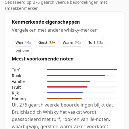
Gebaseerd op 276 gearchiveerde beoordelingen met
smaakkenmerken
Kenmerkende eigenschappen
Vergeleken met andere whisky-merken
Wijn
Gerst
Warm
Turf
4.6x
3.6x
3.0x
2.2x
Vol
2.0x
Meest voorkomende noten
Turf
Rook
Vanille
Fruit
Rijk
Honing
Uit 276 gearchiveerde beoordelingen blijkt dat
Bruichladdich Whisky het vaakst wordt
geassocieerd met turf, rook en vanille-noten,
waarbij wijn, gerst en warm vaker voorkomt