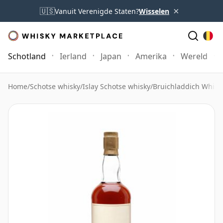
×
🇺🇸
Vanuit Verenigde Staten?
Wisselen
Schotland
Ierland
Japan
Amerika
Wereld
Home
/
Schotse whisky
/
Islay Schotse whisky
/
Bruichladdich Whisk