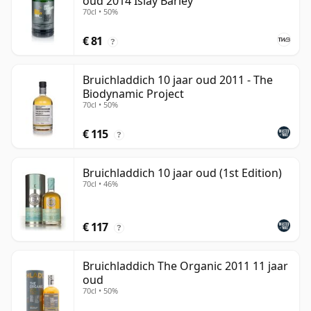
oud 2014 Islay Barley
70cl • 50%
€ 81
?
Bruichladdich 10 jaar oud 2011 - The
Biodynamic Project
70cl • 50%
€ 115
?
Bruichladdich 10 jaar oud (1st Edition)
70cl • 46%
€ 117
?
Bruichladdich The Organic 2011 11 jaar
oud
70cl • 50%