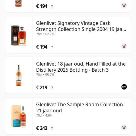
€ 194
?
Glenlivet Signatory Vintage Cask
Strength Collection Single 2004 19 jaar
70cl • 62.7%
oud
€ 194
?
Glenlivet 18 jaar oud, Hand Filled at the
Distillery 2025 Bottling - Batch 3
70cl • 55.7%
€ 219
?
Glenlivet The Sample Room Collection
21 jaar oud
70cl • 43%
€ 243
?