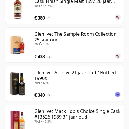
Cask Finish Single Malt 1992 28 jaar
50cl • 48.2%
oud
€ 389
?
Glenlivet The Sample Room Collection
25 jaar oud
70cl • 43%
€ 438
?
Glenlivet Archive 21 jaar oud / Bottled
1990s
70cl • 43%
€ 340
?
Glenlivet Mackillop's Choice Single Cask
#13626 1989 31 jaar oud
70cl • 42.3%