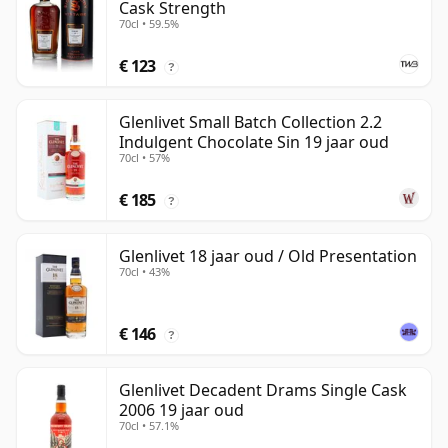
Cask Strength
70cl • 59.5%
€ 123
?
Glenlivet Small Batch Collection 2.2
Indulgent Chocolate Sin 19 jaar oud
70cl • 57%
€ 185
?
Glenlivet 18 jaar oud / Old Presentation
70cl • 43%
€ 146
?
Glenlivet Decadent Drams Single Cask
2006 19 jaar oud
70cl • 57.1%