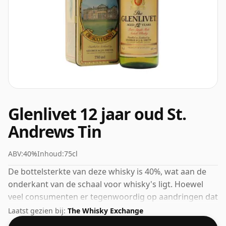
Glenlivet 12 jaar oud St.
Andrews Tin
ABV:
40%
Inhoud:
75cl
De bottelsterkte van deze whisky is 40%, wat aan de
onderkant van de schaal voor whisky's ligt. Hoewel
veel consumenten er tegenwoordig op aandringen dat
producenten dichter bij de 43% of 46% bottelen, zijn er
Laatst gezien bij:
The Whisky Exchange
nog steeds enkele fijne whisky's met een lagere