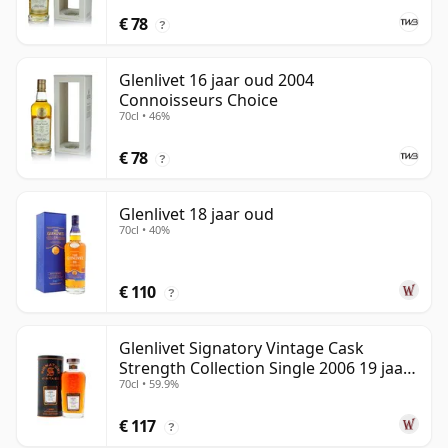
€ 78
?
Glenlivet 16 jaar oud 2004
Connoisseurs Choice
70cl • 46%
€ 78
?
Glenlivet 18 jaar oud
70cl • 40%
€ 110
?
Glenlivet Signatory Vintage Cask
Strength Collection Single 2006 19 jaar
70cl • 59.9%
oud
€ 117
?