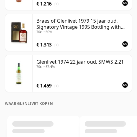
€ 1.216
?
Braes of Glenlivet 1979 15 jaar oud,
Signatory Vintage 1995 Bottling with
70cl • 60%
Case - Cask 16040
€ 1.313
?
Glenlivet 1974 22 jaar oud, SMWS 2.21
70cl • 57.4%
€ 1.459
?
WAAR GLENLIVET KOPEN