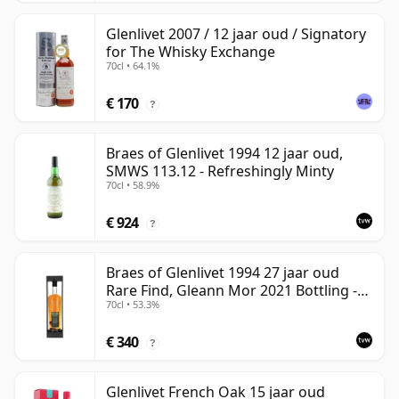
Glenlivet 2007 / 12 jaar oud / Signatory
for The Whisky Exchange
70cl • 64.1%
€ 170
?
Braes of Glenlivet 1994 12 jaar oud,
SMWS 113.12 - Refreshingly Minty
70cl • 58.9%
€ 924
?
Braes of Glenlivet 1994 27 jaar oud
Rare Find, Gleann Mor 2021 Bottling -
70cl • 53.3%
Single Cask 165617
€ 340
?
Glenlivet French Oak 15 jaar oud