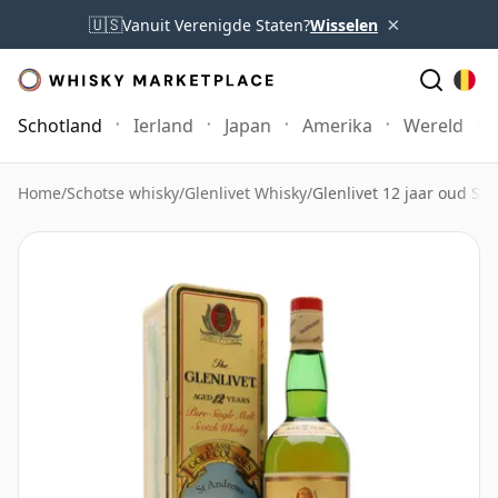
×
🇺🇸
Vanuit Verenigde Staten?
Wisselen
Schotland
Ierland
Japan
Amerika
Wereld
Home
/
Schotse whisky
/
Glenlivet Whisky
/
Glenlivet 12 jaar oud St