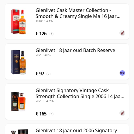
Glenlivet Cask Master Collection -
Smooth & Creamy Single Ma 16 jaar
100cl • 43%
oud
€ 126
?
Glenlivet 18 jaar oud Batch Reserve
70cl • 40%
€ 97
?
Glenlivet Signatory Vintage Cask
Strength Collection Single 2006 14 jaar
70cl • 54.2%
oud
€ 165
?
Glenlivet 18 jaar oud 2006 Signatory