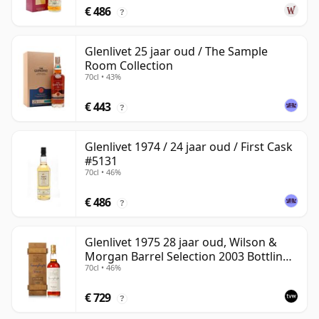
€ 486
?
Glenlivet 25 jaar oud / The Sample
Room Collection
70cl • 43%
€ 443
?
Glenlivet 1974 / 24 jaar oud / First Cask
#5131
70cl • 46%
€ 486
?
Glenlivet 1975 28 jaar oud, Wilson &
Morgan Barrel Selection 2003 Bottling
70cl • 46%
with Wooden Box
€ 729
?