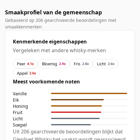
Smaakprofiel van de gemeenschap
Gebaseerd op 206 gearchiveerde beoordelingen met
smaakkenmerken
Kenmerkende eigenschappen
Vergeleken met andere whisky-merken
Peer
Bloemig
Fris
Licht
4.1x
2.9x
2.8x
2.6x
Appel
2.6x
Meest voorkomende noten
Vanille
Eik
Honing
Fruit
Licht
Soepel
Uit 206 gearchiveerde beoordelingen blijkt dat
Glenlivet Whisky het vaakst wordt geassocieerd