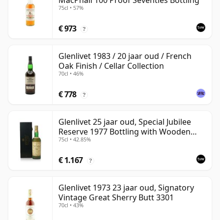
MacPhail 100 Proof Seventies Bottling
75cl • 57%
€ 973
?
Glenlivet 1983 / 20 jaar oud / French
Oak Finish / Cellar Collection
70cl • 46%
€ 778
?
Glenlivet 25 jaar oud, Special Jubilee
Reserve 1977 Bottling with Wooden
75cl • 42.85%
Case
€ 1.167
?
Glenlivet 1973 23 jaar oud, Signatory
Vintage Great Sherry Butt 3301
70cl • 43%