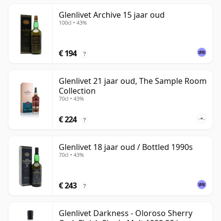
Glenlivet Archive 15 jaar oud
100cl • 43%
€ 194
?
Glenlivet 21 jaar oud, The Sample Room
Collection
70cl • 43%
€ 224
?
Glenlivet 18 jaar oud / Bottled 1990s
70cl • 43%
€ 243
?
Glenlivet Darkness - Oloroso Sherry