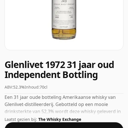
Glenlivet 1972 31 jaar oud
Independent Bottling
ABV:
52.3%
Inhoud:
70cl
Een 31 jaar oude botteling Amerikaanse whisky van
Glenlivet-distilleerderij. Gebotteld op een mooie
drinksterkte van 52,3% wordt deze whisky geleverd in
een fles van 70cl.
Laatst gezien bij:
The Whisky Exchange