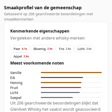
Smaakprofiel van de gemeenschap
Gebaseerd op 206 gearchiveerde beoordelingen met
smaakkenmerken
Kenmerkende eigenschappen
Vergeleken met andere whisky-merken
Peer
Bloemig
Fris
Licht
4.1x
2.9x
2.8x
2.6x
Appel
2.6x
Meest voorkomende noten
Vanille
Eik
Honing
Fruit
Licht
Soepel
Uit 206 gearchiveerde beoordelingen blijkt dat
Glenlivet Whisky het vaakst wordt geassocieerd