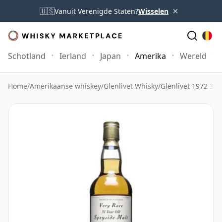
×
🇺🇸
Vanuit Verenigde Staten?
Wisselen
Schotland
Ierland
Japan
Amerika
Wereld
Home
/
Amerikaanse whiskey
/
Glenlivet Whisky
/
Glenlivet 1972 31