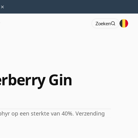
×
r
Zoeken
erberry Gin
phyr op een sterkte van 40%. Verzending