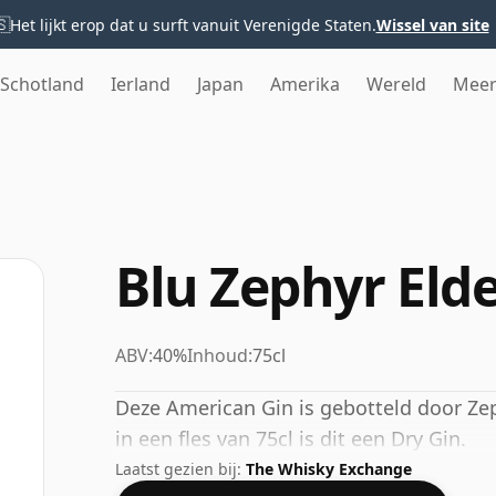
🇸
Het lijkt erop dat u surft vanuit Verenigde Staten.
Wissel van site
Schotland
Ierland
Japan
Amerika
Wereld
Mee
Blu Zephyr Eld
ABV:
40%
Inhoud:
75cl
Deze American Gin is gebotteld door Ze
in een fles van 75cl is dit een Dry Gin.
Laatst gezien bij:
The Whisky Exchange